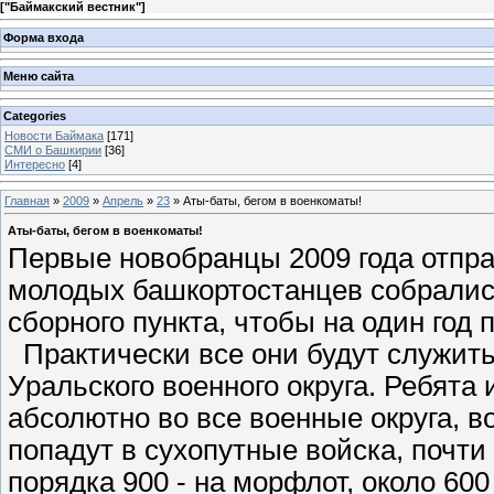
[
"Баймакский вестник"
]
Форма входа
Меню сайта
Categories
Новости Баймака
[171]
СМИ о Башкирии
[36]
Интересно
[4]
Главная
»
2009
»
Апрель
»
23
» Аты-баты, бегом в военкоматы!
Аты-баты, бегом в военкоматы!
Первые новобранцы 2009 года отпра
молодых башкортостанцев собрались
сборного пункта, чтобы на один год 
Практически все они будут служить 
Уральского военного округа. Ребят
абсолютно во все военные округа, в
попадут в сухопутные войска, почти 
порядка 900 - на морфлот, около 600