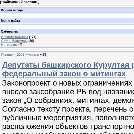
[
"Баймакский вестник"
]
Форма входа
Меню сайта
Categories
Новости Баймака
[171]
СМИ о Башкирии
[36]
Интересно
[4]
Главная
»
2009
»
Апрель
»
28
Депутаты башкирского Курултая 
федеральный закон о митингах
Законопроект о новых ограничениях
внесло заксобрание РБ под назван
закон „О собраниях, митингах, демо
Согласно тексту проекта, перечень о
публичные мероприятия, пополняетс
расположения объектов транспортн