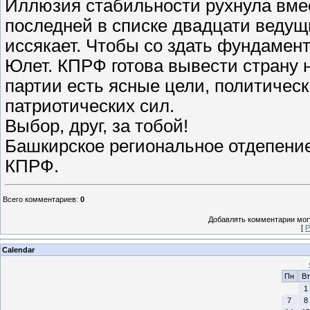
Иллюзия стабильности рухнула вмес
последней в списке двадцати ведущи
иссякает. Чтобы со здать фундамент
Юлет. КПРФ готова вывести страну на
партии есть ясные цели, политическ
патриотических сил.
Выбор, друг, за тобой!
Башкирское региональное отдепени
КПРФ.
Всего комментариев
:
0
Добавлять комментарии могу
[
Р
Calendar
Пн
Вт
1
7
8