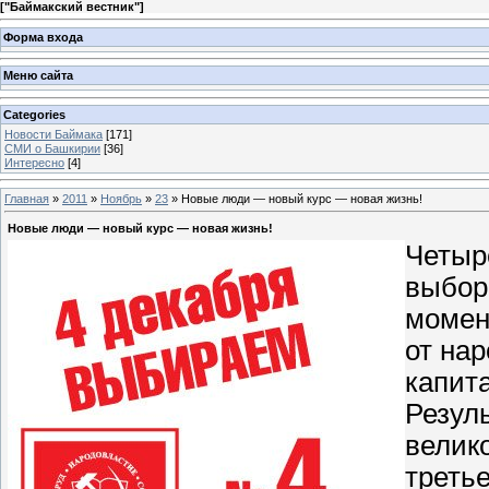
[
"Баймакский вестник"
]
Форма входа
Меню сайта
Categories
Новости Баймака
[171]
СМИ о Башкирии
[36]
Интересно
[4]
Главная
»
2011
»
Ноябрь
»
23
» Новые люди — новый курс — новая жизнь!
Новые люди — новый курс — новая жизнь!
Четыр
выбор
момен
от нар
капит
Резул
велик
треть