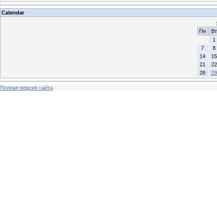
Calendar
Пн
Вт
1
7
8
14
15
21
22
28
29
Полная версия сайта