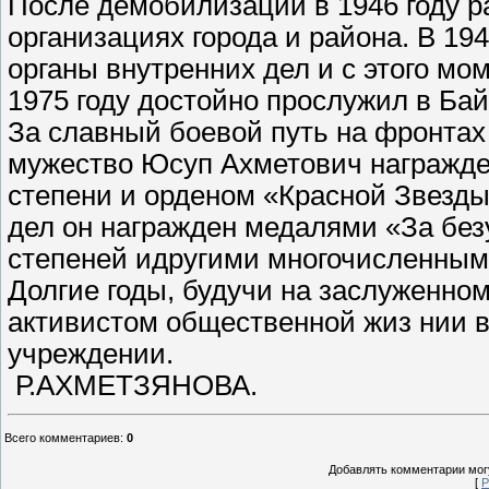
После демобилизации в 1946 году р
организациях города и района. В 194
органы внутренних дел и с этого мо
1975 году достойно прослужил в Б
За славный боевой путь на фронтах
мужество Юсуп Ахметович награжде
степени и орденом «Красной Звезды
дел он награжден медалями «За без
степеней идругими многочисленным
Долгие годы, будучи на заслуженно
активистом общественной жиз нии в
учреждении.
Р.АХМЕТЗЯНОВА.
Всего комментариев
:
0
Добавлять комментарии могу
[
Р