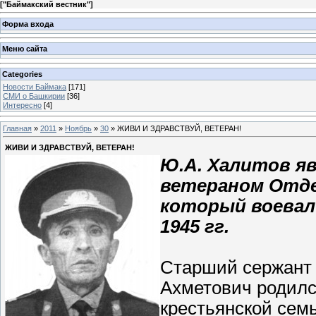
[
"Баймакский вестник"
]
Форма входа
Меню сайта
Categories
Новости Баймака
[171]
СМИ о Башкирии
[36]
Интересно
[4]
Главная
»
2011
»
Ноябрь
»
30
» ЖИВИ И ЗДРАВСТВУЙ, ВЕТЕРАН!
ЖИВИ И ЗДРАВСТВУЙ, ВЕТЕРАН!
Ю.А. Халитов я
ветераном Отде
который воевал
1945 гг.
Старший сержант 
Ахметович родился
крестьянской семь