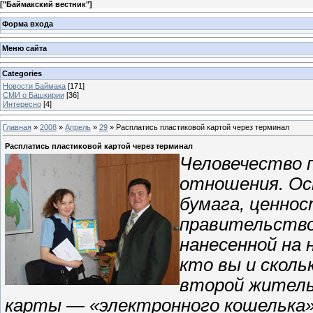
[
"Баймакский вестник"
]
Форма входа
Меню сайта
Categories
Новости Баймака
[171]
СМИ о Башкирии
[36]
Интересно
[4]
Главная
»
2008
»
Апрель
»
29
» Расплатись пластиковой картой через терминал
Расплатись пластиковой картой через терминал
Человечество 
отношения. Ос
бумага, ценно
правительство
нанесенной на 
кто вы и сколь
второй житель
карты — «электронного кошелька»,