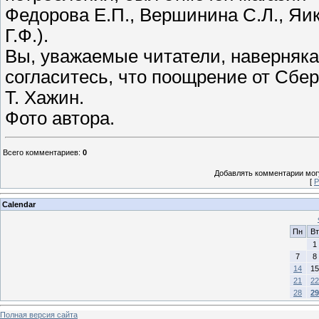
Федорова Е.П., Вершинина С.Л., Яик
Г.Ф.).
Вы, уважаемые читатели, наверняка,
согласитесь, что поощрение от Сбе
Т. Хажин.
Фото автора.
Всего комментариев
:
0
Добавлять комментарии могу
[
Р
Calendar
Пн
Вт
1
7
8
14
15
21
22
28
29
Полная версия сайта