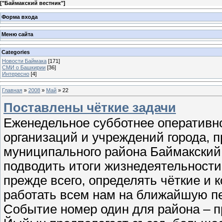
[
"Баймакский вестник"
]
Форма входа
Меню сайта
Categories
Новости Баймака
[171]
СМИ о Башкирии
[36]
Интересно
[4]
Главная
»
2008
»
Май
»
22
Поставлены чёткие задачи
Еженедельное субботнее оперативн
организаций и учреждений города, 
муниципального района Баймакский 
подводить итоги жизнедеятельности
прежде всего, определять чёткие и 
работать всем нам на ближайшую пе
Событие номер один для района – п