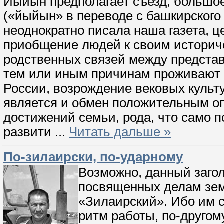
Йыйын предполагает съезд, большое
(«йыйын» в переводе с башкирского
неоднократно писала наша газета, 
приобщение людей к своим историч
родственных связей между представ
тем или иным причинам проживают в
России, возрождение вековых куль
является и обмен положительным о
достижений семьи, рода, что само 
развити
...
Читать дальше »
По-зилаирски, по-ударному
Возможно, данный загол
посвященных делам зе
«Зилаирский». Ибо им 
ритм работы, по-другом