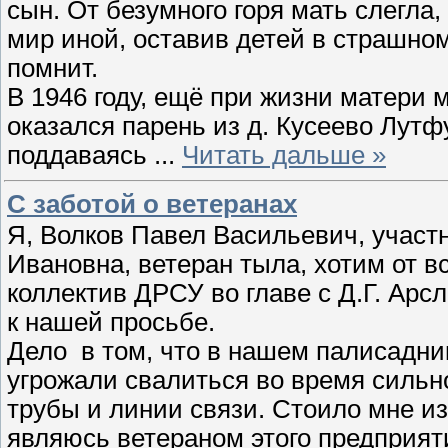
сын. От безумного горя мать слегла,
мир иной, оставив детей в страшно
помнит.
В 1946 году, ещё при жизни матери
оказался парень из д. Кусеево Лут
поддаваясь
...
Читать дальше »
С заботой о ветеранах
Я, Волков Павел Васильевич, участ
Ивановна, ветеран тыла, хотим от в
коллектив ДРСУ во главе с Д.Г. Арс
к нашей просьбе.
Дело в том, что в нашем палисадни
угрожали свалиться во время сильн
трубы и линии связи. Стоило мне и
являюсь ветераном этого предприят