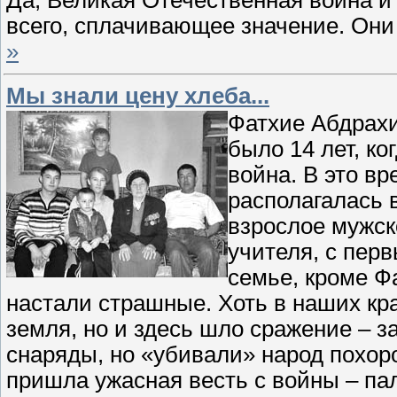
всего, сплачивающее значение. Они
»
Мы знали цену хлеба...
Фатхие Абдрах
было 14 лет, к
война. В это вр
располагалась 
взрослое мужск
учителя, с пер
семье, кроме Ф
настали страшные. Хоть в наших кра
земля, но и здесь шло сражение – з
снаряды, но «убивали» народ похор
пришла ужасная весть с войны – па