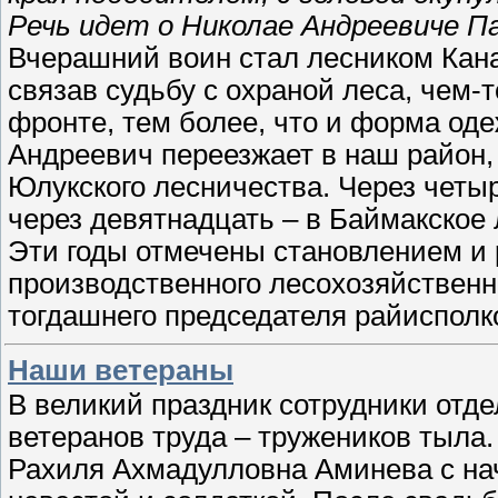
Речь идет о Николае Андреевиче П
Вчерашний воин стал лесником Кана
связав судьбу с охраной леса, чем
фронте, тем более, что и форма од
Андреевич переезжает в наш район, 
Юлукского лесничества. Через четыр
через девятнадцать – в Баймакское 
Эти годы отмечены становлением и
производственного лесохозяйственн
тогдашнего председателя райисполк
Наши ветераны
В великий праздник сотрудники отде
ветеранов труда – тружеников тыла.
Рахиля Ахмадулловна Аминева с н