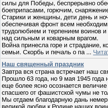
силы для Победы, беспрерывно обе
боеприпасами, горючим, снаряжени
Старики и женщины, дети день и ноч
обеспечивая фронт всем необходим
трудолюбием и терпением воинов и
над сильным и коварным врагом.
Война принесла горе и страдание, 
семьи. Скорбь и печаль о па
...
Чита
Наш священный праздник
Завтра вся страна встречает наш с
Прошло 63 года, но 9 мая 1945 года
еще более ясно осознается величие 
спасшего от фашистской чумы не тол
Мы отдаем благодарную дань немер
великой любви к Родине наших воин