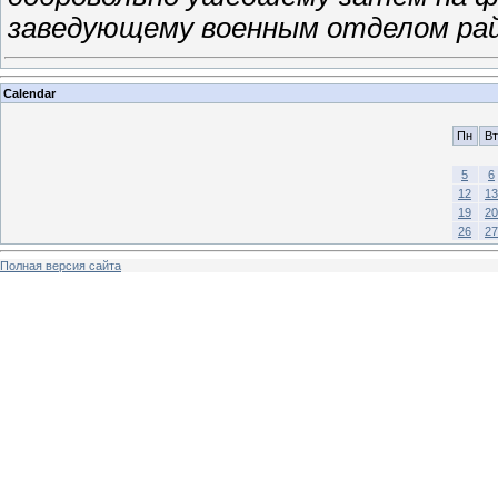
заведующему военным отделом ра
Calendar
Пн
Вт
5
6
12
13
19
20
26
27
Полная версия сайта