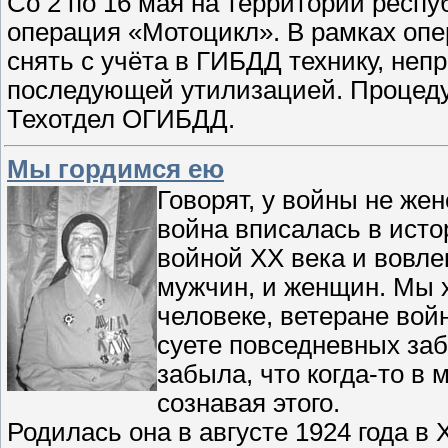
Со 2 по 16 мая на территории респ
операция «Мотоцикл». В рамках оп
снять с учёта в ГИБДД технику, неп
последующей утилизацией. Процедур
Техотдел ОГИБДД.
Мы гордимся ею
Говорят, у войны не же
война вписалась в исто
войной ХХ века и вовле
мужчин, и женщин. Мы 
человеке, ветеране вой
суете повседневных заб
забыла, что когда-то в
сознавая этого.
Родилась она в августе 1924 года в