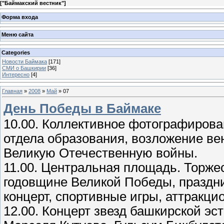
[
"Баймакский вестник"
]
Форма входа
Меню сайта
Categories
Новости Баймака
[171]
СМИ о Башкирии
[36]
Интересно
[4]
Главная
»
2008
»
Май
»
07
День Победы в Баймаке
10.00. Коллективное фотографирова
отдела образования, возложение ве
Великую Отечественную войны.
11.00. Центральная площадь. Торже
годовщине Великой Победы, праздни
концерт, спортивные игры, аттракци
12.00. Концерт звезд башкирской э