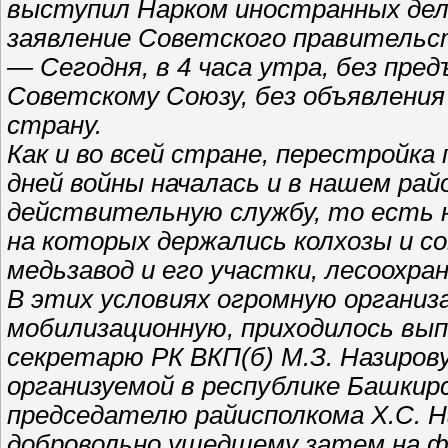
выступил Нарком иностранных дел
заявление Советского правительс
— Сегодня, в 4 часа утра, без пре
Советскому Союзу, без объявления
страну.
Как и во всей стране, перестройка
дней войны началась и в нашем райо
действительную службу, то есть н
на которых держались колхозы и со
медьзавод и его участки, лесоохра
В этих условиях огромную организ
мобилизационную, приходилось вып
секретарю РК ВКП(б) М.З. Назирову
организуемой в республике Башкирс
председателю райисполкома Х.С. На
добровольно ушедшему затем на фр