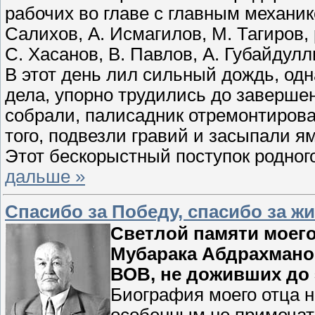
рабочих во главе с главным механ
Салихов, А. Исмагилов, М. Тагиров, 
С. Хасанов, В. Павлов, А. Губайдулл
В этот день лил сильный дождь, одн
дела, упорно трудились до заверше
собрали, палисадник отремонтирова
того, подвезли гравий и засыпали я
Этот бескорыстный поступок родног
дальше »
Спасибо за Победу, спасибо за ж
Светлой памяти моего
Мубарака Абдрахманов
ВОВ, не доживших до 
Биография моего отца н
особенным не примечате