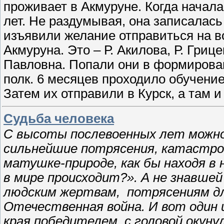
проживает в Акмуруне. Когда начала
лет. Не раздумывая, она записалас
изъявили желание отправиться на во
Акмуруна. Это – Р. Акилова, Р. Гриц
Павловна. Попали они в формирова
полк. 6 месяцев проходило обучени
Затем их отправили в Курск, а там 
Судьба человека
С высоты послевоенных лет можн
сильнейшие потрясения, катастро
матушке-природе, как бы находя в
в мире происходит?». А не знавшей
людским жертвам, потрясениям д
Отечественная война. И вот один и
края победителем, с головой окуну