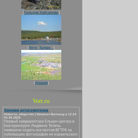
[
Гюльзум Хайсарова
]
[
Лето, Талкас...
]
[
Аркаим
]
Vott.ru
Хроники антисемитизма
Новости, общество | Написал Barmang в 12:24
03.08.2025
Первый замдиректора Ельцин-центра в
Екатеринбурге Людмила Телень
намерена подать иск против ВГТРК за
публикацию фотографии ее израильского