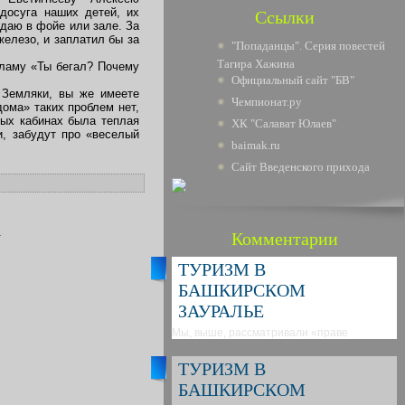
 досуга наших детей, их
Ссылки
даю в фойе или зале. За
железо, и заплатил бы за
"Попаданцы". Серия повестей
Тагира Хажина
кламу «Ты бегал? Почему
Официальный сайт "БВ"
 Земляки, вы же имеете
Чемпионат.ру
ома» таких проблем нет,
вых кабинах была теплая
ХК "Салават Юлаев"
и, забудут про «веселый
baimak.ru
Сайт Введенского прихода
.
Комментарии
ТУРИЗМ В
БАШКИРСКОМ
ЗАУРАЛЬЕ
Мы, выше, рассматривали «праве
ТУРИЗМ В
БАШКИРСКОМ