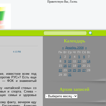
Приветствую Вас
,
Гость
Календарь
«
Декабрь 2008
»
4:13 PM
Пн
Вт
Ср
Чт
Пт
Сб
Вс
1
2
3
4
5
6
7
8
9
10
11
12
13
14
15
16
17
18
19
20
21
22
23
24
25
26
27
28
ке, известное всем под
29
30
31
напротив РУС»? Есть еще
то — ФОК и знаменитый
у «китайской стены» со
Архив записей
овья и спорта. Слева –
ющих семьи и здоровье
кому факту, вечером иду
 Евстигнееву Алексею