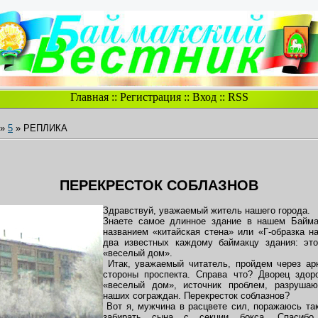
Главная
::
Регистрация
::
Вход
::
RSS
»
5
» РЕПЛИКА
ПЕРЕКРЕСТОК СОБЛАЗНОВ
Здравствуй, уважаемый житель нашего города.
Знаете самое длинное здание в нашем Байма
названием «китайская стена» или «Г-образка 
два известных каждому баймакцу здания: э
«веселый дом».
Итак, уважаемый читатель, пройдем через арк
стороны проспекта. Справа что? Дворец здор
«веселый дом», источник проблем, разруша
наших сограждан. Перекресток соблазнов?
Вот я, мужчина в расцвете сил, поражаюсь та
забирать сына с секции бокса. Спасибо