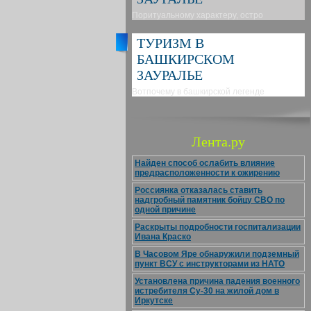
Поритуальному характеру, остро
ТУРИЗМ В
БАШКИРСКОМ
ЗАУРАЛЬЕ
Вотпочему в башкирской легенде
Лента.ру
Найден способ ослабить влияние
предрасположенности к ожирению
Россиянка отказалась ставить
надгробный памятник бойцу СВО по
одной причине
Раскрыты подробности госпитализации
Ивана Краско
В Часовом Яре обнаружили подземный
пункт ВСУ с инструкторами из НАТО
Установлена причина падения военного
истребителя Су-30 на жилой дом в
Иркутске