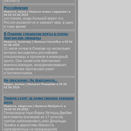
паспорта
Руссофрения
Новости, наука | Написал вован сидорович в
06:02 03.08.2025
состояние, когда больной верит что
Россия развалится и завоюет мир, в одно
и тоже время
В Очакове спецназом взяты в плены
британские офицеры
Новости, политика | Написал UncleRus в 05:54
03.08.2025
31 июля ночью в Очакове на нескольких
катерах высадились российские
спецназовцы и проникли в командный
центр. Они захватили британских
военнослужащих, координировавших
применение британских ракет
и беспилотников.
Не проскочил. Не фартануло...
Видео, разное | Написал ПоморНик в 20:52
02.08.2025
....
Трампа судят за единственное хорошее
дело
Новости, общество | Написал Baltijalv.lv в
18:44 02.08.2025
Генпрокурор Нью-Йорка Летиша Джеймс
возглавила коалицию из 17 штатов,
требуя заблокировать указ Дональда
Трампа и директивы Минюста,
направленные на прекращение