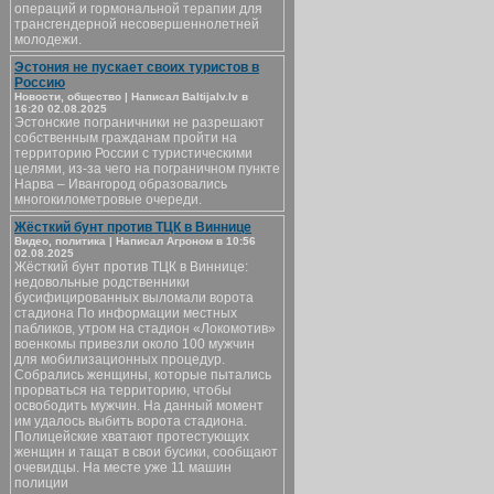
операций и гормональной терапии для
трансгендерной несовершеннолетней
молодежи.
Эстония не пускает своих туристов в
Россию
Новости, общество | Написал Baltijalv.lv в
16:20 02.08.2025
Эстонские пограничники не разрешают
собственным гражданам пройти на
территорию России с туристическими
целями, из-за чего на пограничном пункте
Нарва – Ивангород образовались
многокилометровые очереди.
Жёсткий бунт против ТЦК в Виннице
Видео, политика | Написал Агроном в 10:56
02.08.2025
Жёсткий бунт против ТЦК в Виннице:
недовольные родственники
бусифицированных выломали ворота
стадиона По информации местных
пабликов, утром на стадион «Локомотив»
военкомы привезли около 100 мужчин
для мобилизационных процедур.
Собрались женщины, которые пытались
прорваться на территорию, чтобы
освободить мужчин. На данный момент
им удалось выбить ворота стадиона.
Полицейские хватают протестующих
женщин и тащат в свои бусики, сообщают
очевидцы. На месте уже 11 машин
полиции