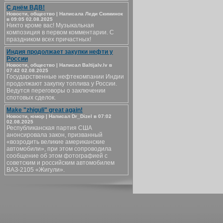
С днём ВДВ!
Новости, общество | Написала Леди Скиминок
в 09:05 02.08.2025
Никто кроме вас! Музыкальная
композиция в первом комментарии. С
праздником всех причастных!
Индия продолжает закупки нефти у
России
Новости, общество | Написал Baltijalv.lv в
07:42 02.08.2025
Государственные нефтекомпании Индии
продолжают закупку топлива у России.
Ведутся переговоры о заключении
спотовых сделок.
Make "zhiguli" great again!
Новости, юмор | Написал Dr_Dizel в 07:02
02.08.2025
Республиканская партия США
анонсировала закон, призванный
«возродить великие американские
автомобили», при этом сопроводила
сообщение об этом фотографией с
советским и российским автомобилем
ВАЗ-2105 «Жигули».