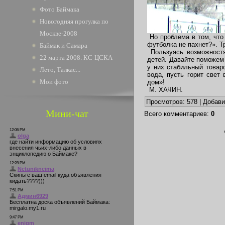
Фото Баймака
Новогодняя прогулка по
Москве-2008
Но проблема в том, что
футболка не пахнет?». Т
Баймак и Самара
Пользуясь возможностя
22 марта 2008. КС-ЦСКА
детей. Давайте поможем
у них стабильный товар
Лето, Талкас...
вода, пусть горит свет
Мои фото
дом»!
М. ХАЧИН.
Просмотров
: 578 |
Добав
Мини-чат
Всего комментариев
:
0