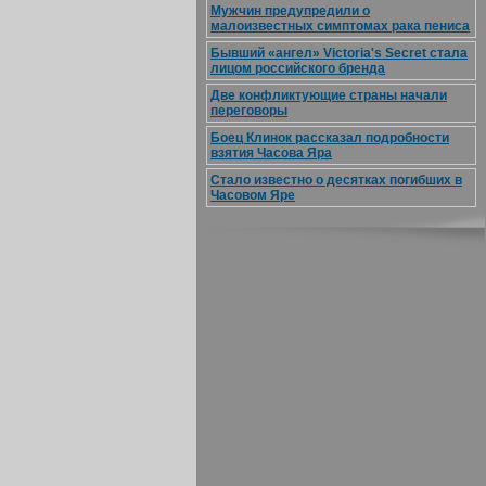
Мужчин предупредили о
малоизвестных симптомах рака пениса
Бывший «ангел» Victoria's Secret стала
лицом российского бренда
Две конфликтующие страны начали
переговоры
Боец Клинок рассказал подробности
взятия Часова Яра
Стало известно о десятках погибших в
Часовом Яре