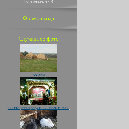
Пользователей:
0
Форма входа
Случайное фото
[
Аркаим
]
[
Новогодняя прогулка по Москве-2008
]