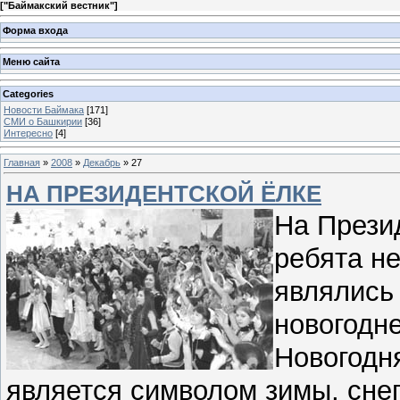
[
"Баймакский вестник"
]
Форма входа
Меню сайта
Categories
Новости Баймака
[171]
СМИ о Башкирии
[36]
Интересно
[4]
Главная
»
2008
»
Декабрь
»
27
НА ПРЕЗИДЕНТСКОЙ ЁЛКЕ
На Прези
ребята не
являлись
новогодне
Новогодн
является символом зимы, снег