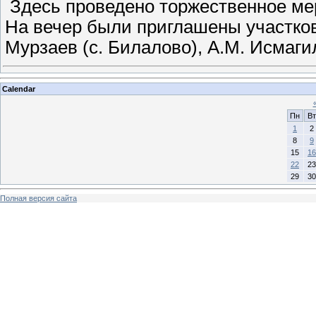
Здесь проведено торжественное ме
На вечер были приглашены участко
Мурзаев (с. Билалово), А.М. Исмаги
Calendar
Пн
Вт
1
2
8
9
15
16
22
23
29
30
Полная версия сайта