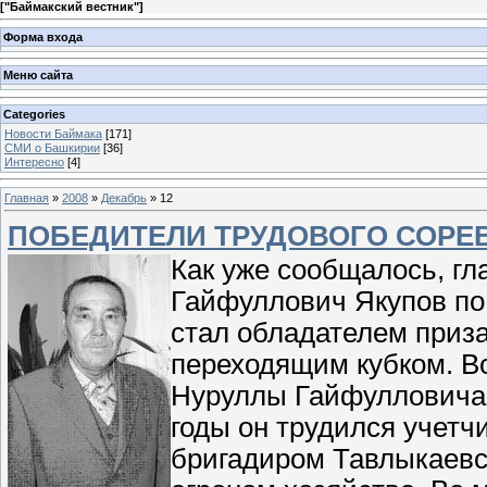
[
"Баймакский вестник"
]
Форма входа
Меню сайта
Categories
Новости Баймака
[171]
СМИ о Башкирии
[36]
Интересно
[4]
Главная
»
2008
»
Декабрь
»
12
ПОБЕДИТЕЛИ ТРУДОВОГО СОРЕ
Как уже сообщалось, г
Гайфуллович Якупов по 
стал обладателем приз
переходящим кубком. Вс
Нуруллы Гайфулловича 
годы он трудился учетч
бригадиром Тавлыкаевск