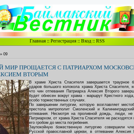
Главная
::
Регистрация
::
Вход
::
RSS
»
09
Й МИР ПРОЩАЕТСЯ С ПАТРИАРХОМ МОСКОВС
ЕКСИЕМ ВТОРЫМ
В храме Христа Спасителя завершается траурное б
ударов большого колокола храма Христа Спасителя, к
что чин отпевания Патриарха Алексия Второго заверш
будет обнесен вокруг храма - маршрут Крестного хода
особо торжественных случаях.
По завершении литургии, которую возглавляет место
престола митрополит Смоленский и Калининградский
отпевания. Несмотря на проливной дождь, люди, не
Патриархом, от храма Христа Спасителя не расходятся 
его гробом до места погребения.
Заупокойную божественную литургию совершили чл
Русской православной церкви, в отпевании Алексия 