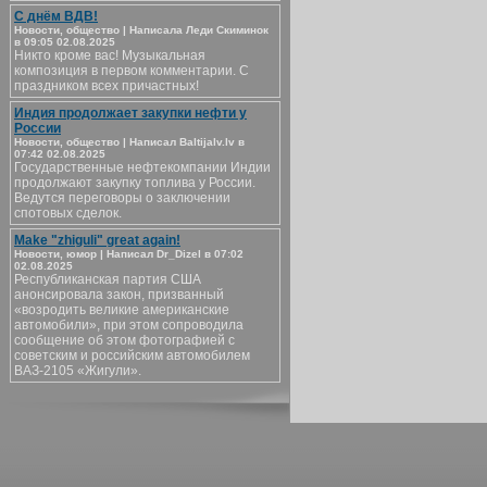
С днём ВДВ!
Новости, общество | Написала Леди Скиминок
в 09:05 02.08.2025
Никто кроме вас! Музыкальная
композиция в первом комментарии. С
праздником всех причастных!
Индия продолжает закупки нефти у
России
Новости, общество | Написал Baltijalv.lv в
07:42 02.08.2025
Государственные нефтекомпании Индии
продолжают закупку топлива у России.
Ведутся переговоры о заключении
спотовых сделок.
Make "zhiguli" great again!
Новости, юмор | Написал Dr_Dizel в 07:02
02.08.2025
Республиканская партия США
анонсировала закон, призванный
«возродить великие американские
автомобили», при этом сопроводила
сообщение об этом фотографией с
советским и российским автомобилем
ВАЗ-2105 «Жигули».