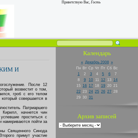
Приветствую Вас
,
Гость
Календарь
«
Декабрь 2008
»
КИМ И
Пн
Вт
Ср
Чт
Пт
Сб
Вс
1
2
3
4
5
6
7
8
9
10
11
12
13
14
огослужение. После 12
15
16
17
18
19
20
21
оторый возвестит о том,
22
23
24
25
26
27
28
ился, гроб с его телом
29
30
31
, который совершается в
блюститель Патриаршего
 Кирилл, начнется чин
Архив записей
 успевшие проститься с
и намериваются пойти за
ены Священного Синода
Второго примут участие