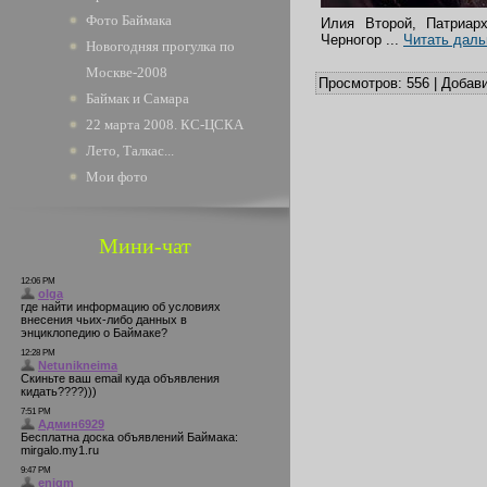
Фото Баймака
Илия Второй, Патриар
Черногор
...
Читать даль
Новогодняя прогулка по
Москве-2008
Просмотров:
556
|
Добави
Баймак и Самара
22 марта 2008. КС-ЦСКА
Лето, Талкас...
Мои фото
Мини-чат