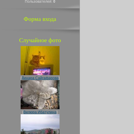
Пользователей:
0
Форма входа
Случайное фото
[
Динара Сайгафарова
]
[
Вилюра Ибатулина
]