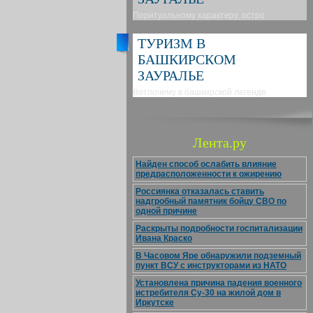
Поритуальному характеру, остро
ТУРИЗМ В
БАШКИРСКОМ
ЗАУРАЛЬЕ
Вотпочему в башкирской легенде
Лента.ру
Найден способ ослабить влияние
предрасположенности к ожирению
Россиянка отказалась ставить
надгробный памятник бойцу СВО по
одной причине
Раскрыты подробности госпитализации
Ивана Краско
В Часовом Яре обнаружили подземный
пункт ВСУ с инструкторами из НАТО
Установлена причина падения военного
истребителя Су-30 на жилой дом в
Иркутске