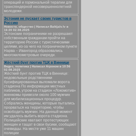
операций и гормональной терапии для
трансгендерной несовершеннолетней
молодежи.
Эстония не пускает своих туристов в
Россию
Новости, общество | Написал Baltijalv.lv в
16:20 02.08.2025
Эстонские пограничники не разрешают
собственным гражданам пройти на
территорию России с туристическими
целями, из-за чего на пограничном пункте
Нарва – Ивангород образовались
многокилометровые очереди.
Жёсткий бунт против ТЦК в Виннице
Видео, политика | Написал Агроном в 10:56
02.08.2025
Жёсткий бунт против ТЦК в Виннице:
недовольные родственники
бусифицированных выломали ворота
стадиона По информации местных
пабликов, утром на стадион «Локомотив»
военкомы привезли около 100 мужчин
для мобилизационных процедур.
Собрались женщины, которые пытались
прорваться на территорию, чтобы
освободить мужчин. На данный момент
им удалось выбить ворота стадиона.
Полицейские хватают протестующих
женщин и тащат в свои бусики, сообщают
очевидцы. На месте уже 11 машин
полиции