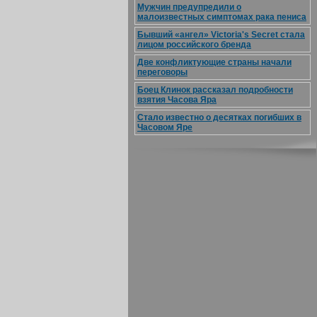
Мужчин предупредили о
малоизвестных симптомах рака пениса
Бывший «ангел» Victoria's Secret стала
лицом российского бренда
Две конфликтующие страны начали
переговоры
Боец Клинок рассказал подробности
взятия Часова Яра
Стало известно о десятках погибших в
Часовом Яре