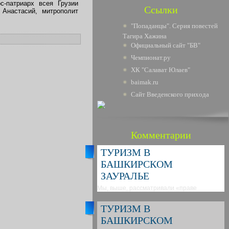
с-патриарх всея Грузии
Ссылки
Анастасий, митрополит
"Попаданцы". Серия повестей
Тагира Хажина
Официальный сайт "БВ"
Чемпионат.ру
ХК "Салават Юлаев"
baimak.ru
Сайт Введенского прихода
Комментарии
ТУРИЗМ В
БАШКИРСКОМ
ЗАУРАЛЬЕ
Мы, выше, рассматривали «праве
ТУРИЗМ В
БАШКИРСКОМ