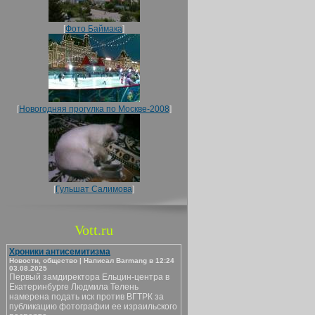
[
Фото Баймака
]
[
Новогодняя прогулка по Москве-2008
]
[
Гульшат Салимова
]
Vott.ru
Хроники антисемитизма
Новости, общество | Написал Barmang в 12:24
03.08.2025
Первый замдиректора Ельцин-центра в
Екатеринбурге Людмила Телень
намерена подать иск против ВГТРК за
публикацию фотографии ее израильского