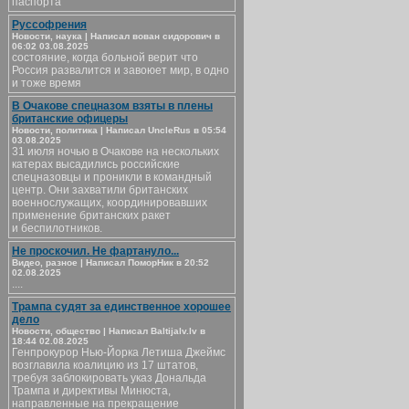
паспорта
Руссофрения
Новости, наука | Написал вован сидорович в
06:02 03.08.2025
состояние, когда больной верит что
Россия развалится и завоюет мир, в одно
и тоже время
В Очакове спецназом взяты в плены
британские офицеры
Новости, политика | Написал UncleRus в 05:54
03.08.2025
31 июля ночью в Очакове на нескольких
катерах высадились российские
спецназовцы и проникли в командный
центр. Они захватили британских
военнослужащих, координировавших
применение британских ракет
и беспилотников.
Не проскочил. Не фартануло...
Видео, разное | Написал ПоморНик в 20:52
02.08.2025
....
Трампа судят за единственное хорошее
дело
Новости, общество | Написал Baltijalv.lv в
18:44 02.08.2025
Генпрокурор Нью-Йорка Летиша Джеймс
возглавила коалицию из 17 штатов,
требуя заблокировать указ Дональда
Трампа и директивы Минюста,
направленные на прекращение