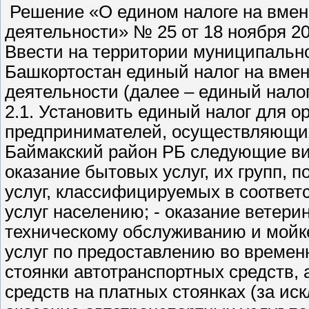
Решение «О едином налоге на вмененный доход для отдельных видов деятельности» № 25 от 18 ноября 2005 года изложить в новой редакции: 1. Ввести на территории муниципального района Баймакский район Республики Башкортостан единый налог на вмененный доход для отдельных видов деятельности (далее – единый налог), установленный Налоговым кодексом РФ. 2.1. Установить единый налог для организаций и индивидуальных предпринимателей, осуществляющих на территории муниципального района Баймакский район РБ следующие виды предпринимательской деятельности: - оказание бытовых услуг, их групп, подгрупп, видов и (или) отдельных бытовых услуг, классифицируемых в соответствии с Общероссийским классификатором услуг населению; - оказание ветеринарных услуг; - оказание услуг по ремонту, техническому обслуживанию и мойке автотранспортных средств; - оказание услуг по предоставлению во временное владение (пользование) мест для стоянки автотранспортных средств, а также по хранению автотранспортных средств на платных стоянках (за исключением штрафных автостоянок); - оказание автотранспортных услуг по перевозке пассажиров и грузов, осуществляемых организациями и индивидуальными предпринимателями, имеющими в праве собственности или ином праве не более 20 транспортных средств, предназначенных для оказания таких услуг; - розничная торговля, осуществляемая через магазины и павильоны с площадью торгового зала не более 150 кв. метров по каждому объекту организации торговли. Для целей настоящего решения розничная торговля, осуществляемая через магазины и павильоны с площадью торгового зала более 150 кв. метров по каждому объекту организации торговли, признается видом предпринимательской деятельности, в отношении которого единый налог не применяется; - розничная торговля, осуществляемая через объекты стационарной торговой сети, не имеющей торговых залов, а также объекты нестационарной торговой сети; - оказание услуг общественного питания, осуществляемых через объекты организации общественного питания с площадью зала обслуживания посетителей не более 150 кв. метров по каждому объекту организации общественного питания. Для целей настоящего решения оказание услуг общественного питания, осуществляемых через объекты организации общественного питания с площадью зала обслуживания посетителей более 150 кв. метров по каждому объекту организации общественного питания, признается видом предпринимательской деятельности, в отношении которого единый налог не применяется; - оказание услуг общественного питания, осуществляемых через объекты организации общественного питания, не имеющие зала обслуживания посетителей; - распространение наружной рекламы с использованием рекламных конструкций; - размещение рекламы на транспортных средствах; - оказание услуг по временному размещению и проживанию организациями и предпринимателями, использующими в каждом объекте предоставления данных услуг общую площадь помещений для временного размещения и проживания не более 500 кв. метров; - оказание услуг по передаче во временное владение и (или) в пользование торговых мест, расположенных в объектах стационарной торговой сети, не имеющих торговых залов, объектов нестационарной торговой сети, а также объектов организации общественного питания, не имеющих зала обслуживания посетителей - оказание услуг по передаче во временное владение и (или) в пользование земельных участков для размещения объектов стационарной и нестационарной торговой сети, а также объектов организации общественного питания. 2.2. На уплату единого налога не переводятся: - организации и индивидуальные предприниматели, среднесписочная численность работников которых за предшествующий календарный год, определяемая в порядке, устанавливаемом федеральным органом исполнительной власти, уполномоченным в области статистики, превышает 100 человек; - организации, в которых доля участия других организаций составляет более 25 процентов. Указанное ограничение не распространяется на организации, уставный капитал которых полностью состоит из вкладов общественных организаций инвалидов, если среднесписочная численность инвалидов среди их работников составляет не менее 50 процентов, а их доля в фонде оплаты труда - не менее 25 процентов, на организации потребительской кооперации, осуществляющие свою деятельность в соответствии с Законом РФ от 19 июня 1992 года N 3085- 1 «О потребительской кооперации (потребительских обществах, их союзах) в Российской Федерации », а также на хозяйственные общества, единственными учредителями которых являются потребительские общества и их союзы, осуществляющие свою деятельность в соответствии с указанным Законом; - индивидуальные предприниматели, перешедшие в соответствии с главой 26.2 Налогового Кодекса на упрощенную систему налогообложения на основе патента по видам предпринимательской деятельности, которые по решению представительного органа власти муниципального района переведены на систему налогообложения в виде единого налога на вмененный доход для отдельных видов деятельности; - учреждения образования, здравоохранения и социального обеспечения в части предпринимательской деятельности по оказанию услуг общественного питания, предусмотре