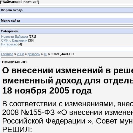
[
"Баймакский вестник"
]
Форма входа
Меню сайта
Categories
Новости Баймака
[171]
СМИ о Башкирии
[36]
Интересно
[4]
Главная
»
2008
»
Декабрь
»
10
» ОФИЦИАЛЬНО
ОФИЦИАЛЬНО
О внесении изменений в реш
вмененный доход для отдель
18 ноября 2005 года
В соответствии с изменениями, вне
2008 №155-ФЗ «О внесении изменени
Российской Федерации », Совет му
РЕШИЛ: