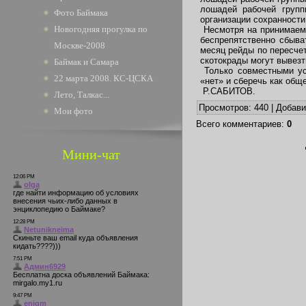
лошадей рабочей групп
Фото Баймака
организации сохранности
Новогодняя прогулка по
Несмотря на принимаемы
беспрепятственно сбыва
Москве-2008
месяц рейды по пересчет
скотокрады могут вывезт
Баймак и Самара
Только совместными ус
22 марта 2008. КС-ЦСКА
«нет» и сберечь как обще
Р.САБИТОВ.
Лето, Талкас...
Просмотров
: 440 |
Добав
Мои фото
Всего комментариев
:
0
Мини-чат