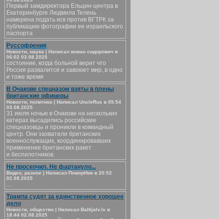
Первый замдиректора Ельцин-центра в
Екатеринбурге Людмила Телень
намерена подать иск против ВГТРК за
публикацию фотографии ее израильского
паспорта
Руссофрения
Новости, наука | Написал вован сидорович в
06:02 03.08.2025
состояние, когда больной верит что
Россия развалится и завоюет мир, в одно
и тоже время
В Очакове спецназом взяты в плены
британские офицеры
Новости, политика | Написал UncleRus в 05:54
03.08.2025
31 июля ночью в Очакове на нескольких
катерах высадились российские
спецназовцы и проникли в командный
центр. Они захватили британских
военнослужащих, координировавших
применение британских ракет
и беспилотников.
Не проскочил. Не фартануло...
Видео, разное | Написал ПоморНик в 20:52
02.08.2025
....
Трампа судят за единственное хорошее
дело
Новости, общество | Написал Baltijalv.lv в
18:44 02.08.2025