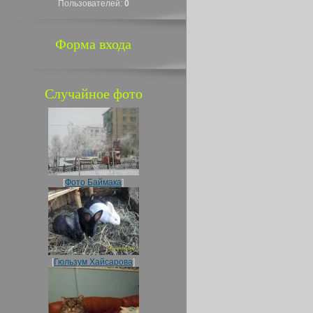
Пользователей:
0
Форма входа
Случайное фото
[
Фото Баймака
]
[
Гюльзум Хайсарова
]