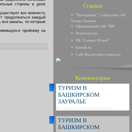
сильные стороны в деле
Ссылки
существует воз можность
"Попаданцы". Серия повестей
ут продолжаться каждый
Тагира Хажина
 все каналы, по которым
Официальный сайт "БВ"
оявившуюся проблему на
Чемпионат.ру
ХК "Салават Юлаев"
baimak.ru
Сайт Введенского прихода
.
Комментарии
ТУРИЗМ В
БАШКИРСКОМ
ЗАУРАЛЬЕ
Мы, выше, рассматривали «праве
ТУРИЗМ В
БАШКИРСКОМ