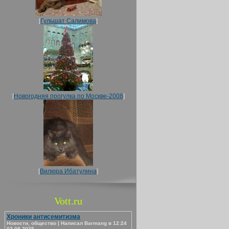
[
Гульшат Салимова
]
[
Новогодняя прогулка по Москве-2008
]
[
Вилюра Ибатулина
]
Vott.ru
Хроники антисемитизма
Новости, общество | Написал Barmang в 12:24
03.08.2025