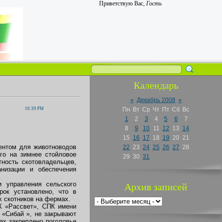
Приветствую Вас
,
Гость
Календарь
«
Декабрь 2008
»
10:39 PM
Пн
Вт
Ср
Чт
Пт
Сб
Вс
1
2
3
4
5
6
7
8
9
10
11
12
13
14
15
16
17
18
19
20
21
ентом для животноводов
22
23
24
25
26
27
28
го на зимнее стойловое
29
30
31
ность скотовладельцев,
анизации и обеспечения
 управления сельского
Архив записей
рок установлено, что в
х скотников на фермах.
К «Рассвет», СПК имени
 «Сибай », не закрывают
ах закреплено поголовье