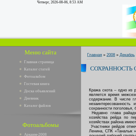
Четверг, 2026-08-06, 8:53 AM
Меню сайта
Главная
»
2008
»
Декабрь
Главная страница
СОХРАННОСТЬ 
Каталог статей
Фотоальбом
Гостевая книга
Кража скота – одно из
Доска объявлений
является время межсез
Дневник
содержание. В числе гл
незаинтересованность 
Каталог файлов
сохранности поголовья, 
Недавно глава райадми
хозяйства рейда по пе
хозяйствах района имеют
Фотоальбомы
Участники рейдов отме
Ленина, СПК «Таналык »
Аркаим-2008
лошадей рабочей группы