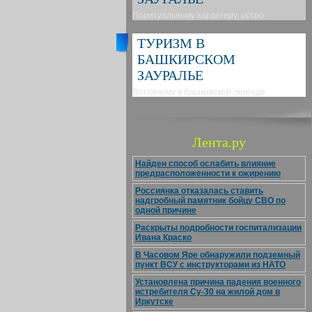
Поритуальному характеру, остро
ТУРИЗМ В
БАШКИРСКОМ
ЗАУРАЛЬЕ
Вотпочему в башкирской легенде
Лента.ру
Найден способ ослабить влияние
предрасположенности к ожирению
Россиянка отказалась ставить
надгробный памятник бойцу СВО по
одной причине
Раскрыты подробности госпитализации
Ивана Краско
В Часовом Яре обнаружили подземный
пункт ВСУ с инструкторами из НАТО
Установлена причина падения военного
истребителя Су-30 на жилой дом в
Иркутске