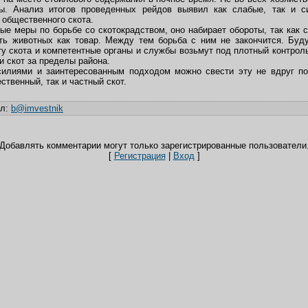
ы. Анализ итогов проведенных рейдов выявил как слабые, так и 
 общественного скота.
е меры по борьбе со скотокрадством, оно набирает обороты, так как 
ть животных как товар. Между тем борьба с ним не закончится. Буд
у скота и компетентные органы и службы возьмут под плотный контроль
и скот за пределы района.
илиями и заинтересованным подходом можно свести эту не вдруг п
ственный, так и частный скот.
ил
:
b@imvestnik
Добавлять комментарии могут только зарегистрированные пользователи
[
Регистрация
|
Вход
]