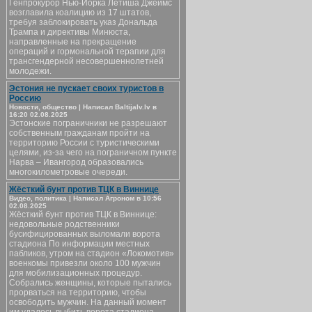
Генпрокурор Нью-Йорка Летиша Джеймс
возглавила коалицию из 17 штатов,
требуя заблокировать указ Дональда
Трампа и директивы Минюста,
направленные на прекращение
операций и гормональной терапии для
трансгендерной несовершеннолетней
молодежи.
Эстония не пускает своих туристов в
Россию
Новости, общество | Написал Baltijalv.lv в
16:20 02.08.2025
Эстонские пограничники не разрешают
собственным гражданам пройти на
территорию России с туристическими
целями, из-за чего на пограничном пункте
Нарва – Ивангород образовались
многокилометровые очереди.
Жёсткий бунт против ТЦК в Виннице
Видео, политика | Написал Агроном в 10:56
02.08.2025
Жёсткий бунт против ТЦК в Виннице:
недовольные родственники
бусифицированных выломали ворота
стадиона По информации местных
пабликов, утром на стадион «Локомотив»
военкомы привезли около 100 мужчин
для мобилизационных процедур.
Собрались женщины, которые пытались
прорваться на территорию, чтобы
освободить мужчин. На данный момент