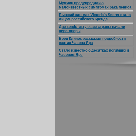
Мужчин предупредили о
малоизвестных симптомах рака пениса
Бывший «ангел» Victoria's Secret стала
лицом российского бренда
Две конфликтующие страны начали
переговоры
Боец Клинок рассказал подробности
взятия Часова Яра
Стало известно о десятках погибших в
Часовом Яре