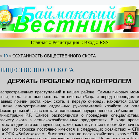
Главная
::
Регистрация
::
Вход
::
RSS
»
10
» СОХРАННОСТЬ ОБЩЕСТВЕННОГО СКОТА
ОБЩЕСТВЕННОГО СКОТА
ДЕРЖАТЬ ПРОБЛЕМУ ПОД КОНТРОЛЕМ
 распространенных преступлений в нашем районе. Самым пиковым мом
онья, когда скот выгоняют на летние пастбища и перед переводом е
авных причин роста краж скота, в первую очередь, находятся халат
и даже самоустранение отдельных руководителей хозяйств от орг
бесконтрольный выпас скота и техническая неукрепленность объектов.
нистрации Р.Р. Саитов распорядился о проведении специалистами
ресчету скота в сельскохозяйственных предприятиях. В ходе прове
 место одни и те же нарушения, такие, как отсутствие сторожей и ночны
чают, что сторожа постоянно имеются в следующих хозяйствах – СП
 и ОПХ «Баймакское ». Выявлено, что во всех хозяйствах, кроме СПК
 на место стойлового содержания в ночное время. Не во всех хозяйств