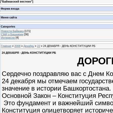
[
"Баймакский вестник"
]
Форма входа
Меню сайта
Categories
Новости Баймака
[171]
СМИ о Башкирии
[36]
Интересно
[4]
Главная
»
2008
»
Декабрь
»
22
» 24 ДЕКАБРЯ - ДЕНЬ КОНСТИТУЦИИ РБ
24 ДЕКАБРЯ - ДЕНЬ КОНСТИТУЦИИ РБ
ДОРОГ
Сердечно поздравляю вас с Днем К
24 декабря мы отмечаем государств
значение в истории Башкортостана.
Основной Закон – Конституция Респ
Это фундамент и важнейший символ
Конституция олицетворяет историче