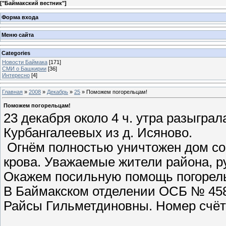
[
"Баймакский вестник"
]
Форма входа
Меню сайта
Categories
Новости Баймака
[171]
СМИ о Башкирии
[36]
Интересно
[4]
Главная
»
2008
»
Декабрь
»
25
» Поможем погорельцам!
Поможем погорельцам!
23 декабря около 4 ч. утра разыгра
Курбангалеевых из д. Исяново.
Огнём полностью уничтожен дом со
крова. Уважаемые жители района, р
Окажем посильную помощь погорельц
В Баймакском отделении ОСБ № 458
Райсы Гильметдиновны. Номер счё