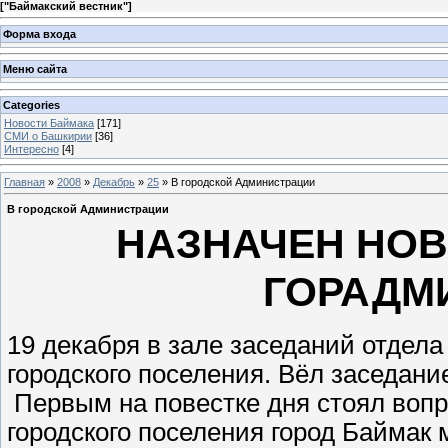
[
"Баймакский вестник"
]
Форма входа
Меню сайта
Categories
Новости Баймака
[171]
СМИ о Башкирии
[36]
Интересно
[4]
Главная
»
2008
»
Декабрь
»
25
» В городской Администрации
В городской Администрации
НАЗНАЧЕН НО
ГОРАДМ
19 декабря в зале заседаний отдела
городского поселения. Вёл заседани
Первым на повестке дня стоял воп
городского поселения город Баймак