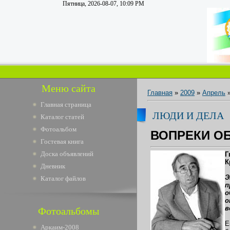
Пятница, 2026-08-07, 10:09 PM
Меню сайта
Главная
»
2009
»
Апрель
Главная страница
ЛЮДИ И ДЕЛА
Каталог статей
Фотоальбом
ВОПРЕКИ О
Гостевая книга
Доска объявлений
Г
К
Дневник
Э
Каталог файлов
п
о
о
в
Фотоальбомы
Е
Аркаим-2008