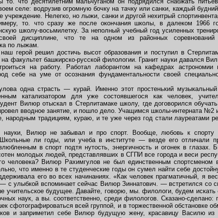
ы то. что десятилетним мальчуганом он подрядился снабжать питьев
воем селе: водрузив огромную бочку на тачку или санки, каждый будни
 учреждение. Нелегко, но лыжи, санки и другой нехитрый спортинвента
римеру, то. что сразу же после окончания школы, в далеком 1966 г
скую школу-восьмилетку. За неполный учебный год усиленных тренир
своей дисциплине, что те на одном из районных соревнований
ка по лыжам.
 наш герой решил достичь высот образования и поступил в Стерлита
, на факультет башкирско-русской филологии. Гранит науки давался Вилю
роиться на работу. Работал лаборантом на кафедрах астрономии 
од себе на уме от осознания фундаментальности своей специально
лова одна страсть — курай. Именно этот простенький музыкальный
нным катализатором для уже состоявшегося как человек, учит
тудент Вилюр отыскал в Стерлитамаке школу, где договорился обучать 
провел вводное занятие, и пошло дело. Учащимся школы-интерната №2 и
, народным традициям, кураю, и те уже через год стали лауреатами ре
ы науки, Вилюр не забывал и про спорт. Вообще, любовь к спорту
 Школьные ли годы, или учеба в институте — везде его отличали п
влюбленным в спорт подтя нутость, энергичность и огонек в глазах.
 сотен молодых людей, представлявших в СГПИ все города и веси респу
го человека? Вилюр Рахимгулов не был единственным спортсменом
льно, что именно в те студенческие годы он сумел найти себе достойн
ддерживала его во всех начинаниях. «Как человек прагматичный, я ве
 — с улыбкой вспоминает сейчас Вилюр Зиннатович. — встретился со с
ше учительское будущее. Давайте, говорю, мы. филологи, будем искать
чных наук, а вы. соответственно, среди филологов. Сказано-сделано: 
шек сфотографироваться всей группой, и в торжественной обстановке о
иков и заприметил себе Вилюр будущую жену, красавицу Василю из 