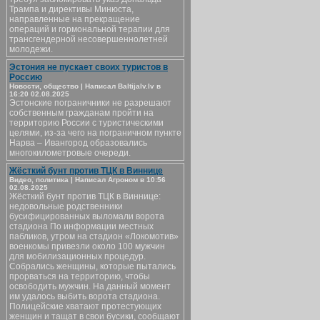
Трампа и директивы Минюста,
направленные на прекращение
операций и гормональной терапии для
трансгендерной несовершеннолетней
молодежи.
Эстония не пускает своих туристов в
Россию
Новости, общество | Написал Baltijalv.lv в
16:20 02.08.2025
Эстонские пограничники не разрешают
собственным гражданам пройти на
территорию России с туристическими
целями, из-за чего на пограничном пункте
Нарва – Ивангород образовались
многокилометровые очереди.
Жёсткий бунт против ТЦК в Виннице
Видео, политика | Написал Агроном в 10:56
02.08.2025
Жёсткий бунт против ТЦК в Виннице:
недовольные родственники
бусифицированных выломали ворота
стадиона По информации местных
пабликов, утром на стадион «Локомотив»
военкомы привезли около 100 мужчин
для мобилизационных процедур.
Собрались женщины, которые пытались
прорваться на территорию, чтобы
освободить мужчин. На данный момент
им удалось выбить ворота стадиона.
Полицейские хватают протестующих
женщин и тащат в свои бусики, сообщают