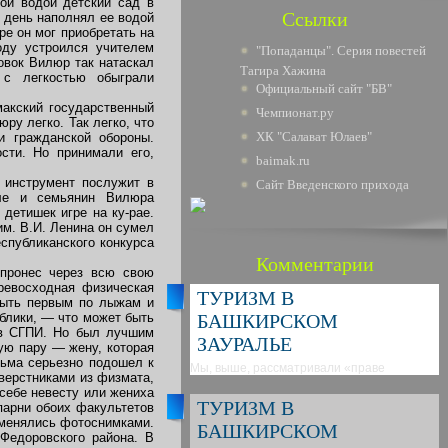
ой водой детский сад в
Ссылки
й день наполнял ее водой
ре он мог приобретать на
оду устроился учителем
"Попаданцы". Серия повестей
овок Вилюр так натаскал
Тагира Хажина
 с легкостью обыграли
Официальный сайт "БВ"
макский государственный
Чемпионат.ру
ру легко. Так легко, что
ХК "Салават Юлаев"
и гражданской обороны.
сти. Но принимали его,
baimak.ru
 инструмент послужит в
Сайт Введенского прихода
еле и семьянин Вилюра
детишек игре на ку-рае.
м. В.И. Ленина он сумел
спубликанского конкурса
Комментарии
 пронес через всю свою
ревосходная физическая
ТУРИЗМ В
 Быть первым по лыжам и
блики, — что может быть
БАШКИРСКОМ
 в СГПИ. Но был лучшим
ЗАУРАЛЬЕ
ую пару — жену, которая
сьма серьезно подошел к
Мы, выше, рассматривали «праве
верстниками из физмата,
 себе невесту или жениха
ТУРИЗМ В
парни обоих факультетов
бменялись фотоснимками.
БАШКИРСКОМ
Федоровского района. В