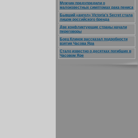
Мужчин предупредили о
малоизвестных симптомах рака пениса
Бывший «ангел» Victoria's Secret стала
лицом российского бренда
Две конфликтующие страны начали
переговоры
Боец Клинок рассказал подробности
взятия Часова Яра
Стало известно о десятках погибших в
Часовом Яре