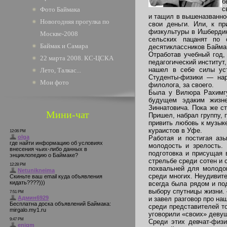
б
с
Фото Баймака
и тащил в вышеназванное
Новогодняя прогулка по
свои деньги. Или, к п
физкультуры в Ишбердин
Москве-2008
сельских пацанят по 
Баймак и Самара
десятиклассников Байма
Отработав учебный год,
22 марта 2008. КС-ЦСКА
педагогический институт
нашел в себе силы уст
Лето, Талкас...
Студенты-физики — нар
Мои фото
филолога, за своего.
Была у Вилюра Рахимгу
будущем эдаким жизне
Зиннатовича. Пока же с
Мини-чат
Пришел, набрал группу, 
привить любовь к музыке
кураистов в Уфе.
Работая и постигая аз
молодость и зрелость.
подготовка и присущая 
стрельбе среди сотен и
похвальней для молодо
среди многих. Неудивите
всегда была рядом и по
выбору спутницы жизни.
и завел разговор про на
среди представителей то
уговорили «своих» деву
Среди этих девчат-физ