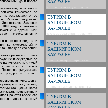
ЗАУРАЛЬЕ
евнованиях, да и просто
Вот, теперь-то мы, уже подгото
горчениями, успехами и
о райкома комсомола по
е. не расставался он со
ТУРИЗМ В
 республиканском уровне.
БАШКИРСКОМ
 Зиннатовича. Забросив
в 1988 году Рахимгулов
ЗАУРАЛЬЕ
знакомые и друзья были
нялся изготовлением и
Некоторые экспонаты, имеют аст
на поток производство и
ТУРИЗМ В
одня же смекалистый и
 так. что дела его пошли
БАШКИРСКОМ
ЗАУРАЛЬЕ
анами расчетного счета
суждение и осуждение во
26 марта, вечером, перед выход
з наличности, но с кучей
тал изо всех сил, теперь
ТУРИЗМ В
и. Пришлось придумывать
ду предприятие Вилюра
БАШКИРСКОМ
ЗАУРАЛЬЕ
обеспечивая учреждения
сувенирной продукцией,
ВБашкирском Зауралье весь комп
тавили это целью, когда
ганизовать предприятие и
чивая работой более ста
ТУРИЗМ В
нергия человека, который
БАШКИРСКОМ
ЗАУРАЛЬЕ