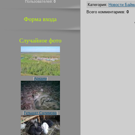
Пользователей:
0
Категория
:
Новости Байм
Всего комментариев
:
0
Форма входа
Случайное фото
[
Аркаим
]
[
Гульшат Салимова
]