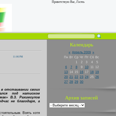
Приветствую Вас
,
Гость
Календарь
«
Апрель 2009
»
11:06 PM
Пн
Вт
Ср
Чт
Пт
Сб
Вс
1
2
3
4
5
6
7
8
9
10
11
12
13
14
15
16
17
18
19
20
21
22
23
24
25
26
27
28
29
30
 в отстаивании своих
ался под натиском
Архив записей
ак» В.З. Рахимгулов
дчас не благодаря, а
тоятельным. Взять хотя