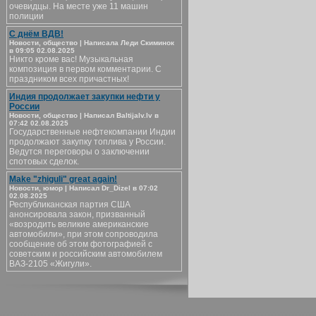
очевидцы. На месте уже 11 машин
полиции
С днём ВДВ!
Новости, общество | Написала Леди Скиминок
в 09:05 02.08.2025
Никто кроме вас! Музыкальная
композиция в первом комментарии. С
праздником всех причастных!
Индия продолжает закупки нефти у
России
Новости, общество | Написал Baltijalv.lv в
07:42 02.08.2025
Государственные нефтекомпании Индии
продолжают закупку топлива у России.
Ведутся переговоры о заключении
спотовых сделок.
Make "zhiguli" great again!
Новости, юмор | Написал Dr_Dizel в 07:02
02.08.2025
Республиканская партия США
анонсировала закон, призванный
«возродить великие американские
автомобили», при этом сопроводила
сообщение об этом фотографией с
советским и российским автомобилем
ВАЗ-2105 «Жигули».