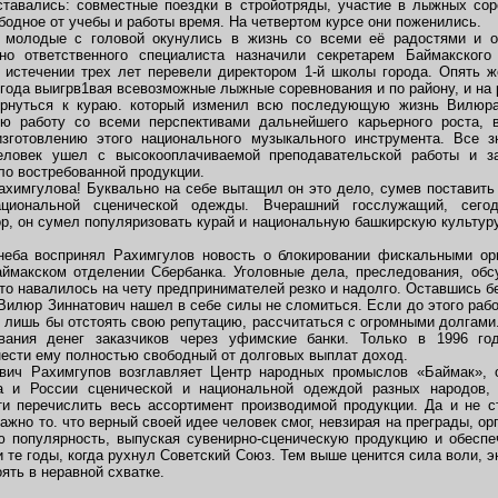
тавались: совместные поездки в стройотряды, участие в лыжных сор
ободное от учебы и работы время. На четвертом курсе они поженились.
 молодые с головой окунулись в жизнь со всеми её радостями и о
но ответственного специалиста назначили секретарем Баймакског
истечении трех лет перевели директором 1-й школы города. Опять ж
 года выигрв1вая всевозможные лыжные соревнования и по району, и на
рнуться к кураю. который изменил всю последующую жизнь Вилюра
ную работу со всеми перспективами дальнейшего карьерного роста, 
изготовлению этого национального музыкального инструмента. Все 
ловек ушел с высокооплачиваемой преподавательской работы и за
ло востребованной продукции.
ахимгулова! Буквально на себе вытащил он это дело, сумев поставить 
ациональной сценической одежды. Вчерашний госслужащий, сег
р, он сумел популяризовать курай и национальную башкирскую культуру
неба воспринял Рахимгулов новость о блокировании фискальными орг
аймакском отделении Сбербанка. Уголовные дела, преследования, об
то навалилось на чету предпринимателей резко и надолго. Оставшись бе
Вилюр Зиннатович нашел в себе силы не сломиться. Если до этого рабо
— лишь бы отстоять свою репутацию, рассчитаться с огромными долгам
вания денег заказчиков через уфимские банки. Только в 1996 го
нести ему полностью свободный от долговых выплат доход.
вич Рахимгупов возглавляет Центр народных промыслов «Баймак», 
а и России сценической и национальной одеждой разных народов, 
и перечислить весь ассортимент производимой продукции. Да и не с
ажно то. что верный своей идее человек смог, невзирая на преграды, ор
ю популярность, выпуская сувенирно-сценическую продукцию и обеспе
 те годы, когда рухнул Советский Союз. Тем выше ценится сила воли, э
ять в неравной схватке.