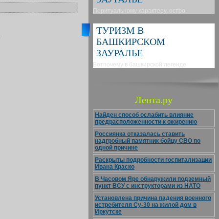
Поритуальному характеру, остро
ТУРИЗМ В
.
БАШКИРСКОМ
ЗАУРАЛЬЕ
Вотпочему в башкирской легенде
Лента.ру
Найден способ ослабить влияние
предрасположенности к ожирению
Россиянка отказалась ставить
надгробный памятник бойцу СВО по
одной причине
Раскрыты подробности госпитализации
Ивана Краско
В Часовом Яре обнаружили подземный
пункт ВСУ с инструкторами из НАТО
Установлена причина падения военного
истребителя Су-30 на жилой дом в
Иркутске