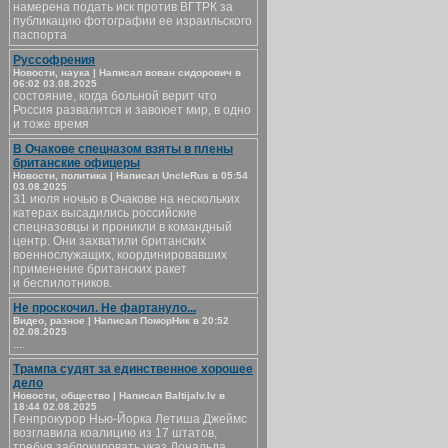
намерена подать иск против ВГТРК за
публикацию фотографии ее израильского
паспорта
Руссофрения
Новости, наука | Написал вован сидорович в
06:02 03.08.2025
состояние, когда больной верит что
Россия развалится и завоюет мир, в одно
и тоже время
В Очакове спецназом взяты в плены
британские офицеры
Новости, политика | Написал UncleRus в 05:54
03.08.2025
31 июля ночью в Очакове на нескольких
катерах высадились российские
спецназовцы и проникли в командный
центр. Они захватили британских
военнослужащих, координировавших
применение британских ракет
и беспилотников.
Не проскочил. Не фартануло...
Видео, разное | Написал ПоморНик в 20:52
02.08.2025
....
Трампа судят за единственное хорошее
дело
Новости, общество | Написал Baltijalv.lv в
18:44 02.08.2025
Генпрокурор Нью-Йорка Летиша Джеймс
возглавила коалицию из 17 штатов,
требуя заблокировать указ Дональда