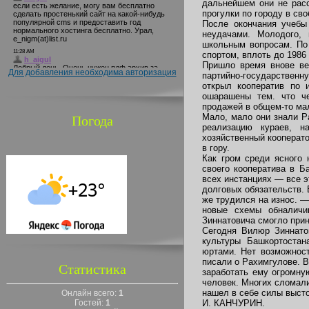
дальнейшем они не расс
прогулки по городу в св
После окончания учебы
неудачами. Молодого, 
школьным вопросам. По 
спортом, вплоть до 1986
Пришло время внове ве
Для добавления необходима авторизация
партийно-государствен
открыл кооператив по 
ошарашены тем. что че
продажей в общем-то ма
Мало, мало они знали Р
Погода
реализацию кураев, н
хозяйственный кооперато
в гору.
Как гром среди ясного 
своего кооператива в Б
всех инстанциях — все э
долговых обязательств. 
же трудился на износ. 
новые схемы обналичи
Зиннатовича смогло при
Сегодня Вилюр Зиннато
культуры Башкортостан
юртами. Нет возможност
писали о Рахимгулове. В
Статистика
заработать ему огромну
человек. Многих сломали
нашел в себе силы высто
Онлайн всего:
1
Гостей:
1
И. КАНЧУРИН.