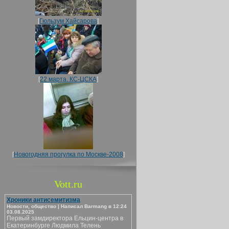
[
Гюльзум Хайсарова
]
[
22 марта. КС-ЦСКА
]
[
Новогодняя прогулка по Москве-2008
]
Vott.ru
Хроники антисемитизма
Новости, общество | Написал Barmang в 12:24
03.08.2025
Первый замдиректора Ельцин-центра в
Екатеринбурге Людмила Телень