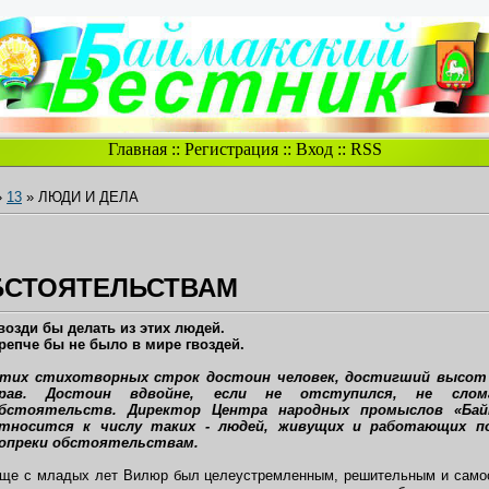
Главная
::
Регистрация
::
Вход
::
RSS
»
13
» ЛЮДИ И ДЕЛА
БСТОЯТЕЛЬСТВАМ
возди бы делать из этих людей.
репче бы не было в мире гвоздей.
тих стихотворных строк достоин человек, достигший высот
рав. Достоин вдвойне, если не отступился, не слом
бстоятельств. Директор Центра народных промыслов «Байм
тносится к числу таких - людей, живущих и работающих по
опреки обстоятельствам.
ще с младых лет Вилюр был целеустремленным, решительным и самос