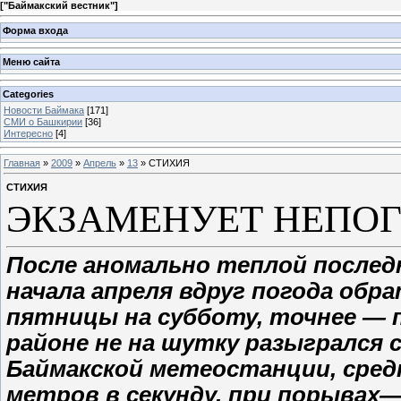
[
"Баймакский вестник"
]
Форма входа
Меню сайта
Categories
Новости Баймака
[171]
СМИ о Башкирии
[36]
Интересно
[4]
Главная
»
2009
»
Апрель
»
13
» СТИХИЯ
СТИХИЯ
ЭКЗАМЕНУЕТ НЕПО
После аномально теплой послед
начала апреля вдруг погода обра
пятницы на субботу, точнее — по
районе не на шутку разыгрался 
Баймакской метеостанции, сред
метров в секунду, при порывах—