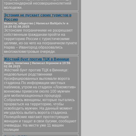
трансгендерной несовершеннолетней
молодежи.
Эстония не пускает своих туристов в
Россию
Новости, общество | Написал Baltijalv.lv в
16:20 02.08.2025
Эстонские пограничники не разрешают
собственным гражданам пройти на
территорию России с туристическими
целями, из-за чего на пограничном пункте
Нарва – Ивангород образовались
многокилометровые очереди.
Жёсткий бунт против ТЦК в Виннице
Видео, политика | Написал Агроном в 10:56
02.08.2025
Жёсткий бунт против ТЦК в Виннице:
недовольные родственники
бусифицированных выломали ворота
стадиона По информации местных
пабликов, утром на стадион «Локомотив»
военкомы привезли около 100 мужчин
для мобилизационных процедур.
Собрались женщины, которые пытались
прорваться на территорию, чтобы
освободить мужчин. На данный момент
им удалось выбить ворота стадиона.
Полицейские хватают протестующих
женщин и тащат в свои бусики, сообщают
очевидцы. На месте уже 11 машин
полиции