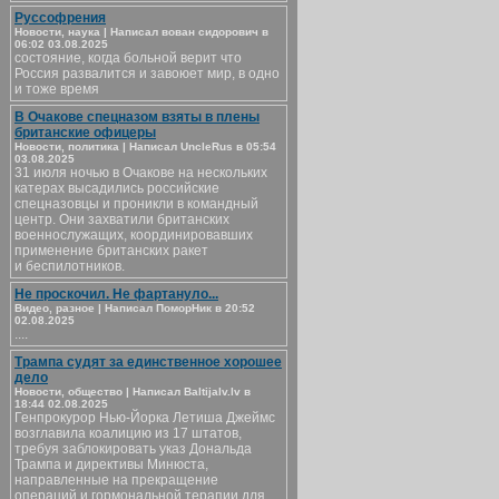
Руссофрения
Новости, наука | Написал вован сидорович в
06:02 03.08.2025
состояние, когда больной верит что
Россия развалится и завоюет мир, в одно
и тоже время
В Очакове спецназом взяты в плены
британские офицеры
Новости, политика | Написал UncleRus в 05:54
03.08.2025
31 июля ночью в Очакове на нескольких
катерах высадились российские
спецназовцы и проникли в командный
центр. Они захватили британских
военнослужащих, координировавших
применение британских ракет
и беспилотников.
Не проскочил. Не фартануло...
Видео, разное | Написал ПоморНик в 20:52
02.08.2025
....
Трампа судят за единственное хорошее
дело
Новости, общество | Написал Baltijalv.lv в
18:44 02.08.2025
Генпрокурор Нью-Йорка Летиша Джеймс
возглавила коалицию из 17 штатов,
требуя заблокировать указ Дональда
Трампа и директивы Минюста,
направленные на прекращение
операций и гормональной терапии для