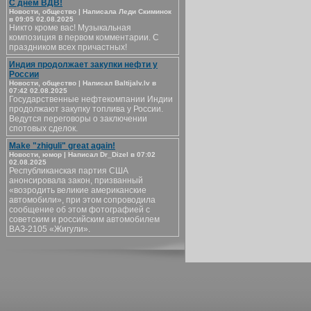
С днём ВДВ!
Новости, общество | Написала Леди Скиминок
в 09:05 02.08.2025
Никто кроме вас! Музыкальная
композиция в первом комментарии. С
праздником всех причастных!
Индия продолжает закупки нефти у
России
Новости, общество | Написал Baltijalv.lv в
07:42 02.08.2025
Государственные нефтекомпании Индии
продолжают закупку топлива у России.
Ведутся переговоры о заключении
спотовых сделок.
Make "zhiguli" great again!
Новости, юмор | Написал Dr_Dizel в 07:02
02.08.2025
Республиканская партия США
анонсировала закон, призванный
«возродить великие американские
автомобили», при этом сопроводила
сообщение об этом фотографией с
советским и российским автомобилем
ВАЗ-2105 «Жигули».