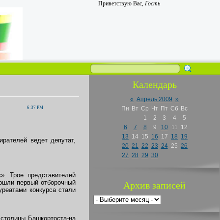
Приветствую Вас
,
Гость
Календарь
«
Апрель 2009
»
6:37 PM
Пн
Вт
Ср
Чт
Пт
Сб
Вс
1
2
3
4
5
6
7
8
9
10
11
12
13
14
15
16
17
18
19
ирателей ведет депутат,
20
21
22
23
24
25
26
27
28
29
30
». Трое представителей
ошли первый отборочный
Архив записей
уреатами конкурса стали
 столицы Башкортоста-на