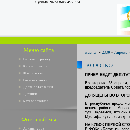
Суббота, 2026-08-08, 4:27 AM
Меню сайта
Главная
»
2009
»
Апрель
Главная страница
КОРОТКО
Каталог статей
Фотоальбом
ПРИЕМ ВЕДУТ ДЕПУТА
Гостевая книга
Во вторник, 28 апреля,
Доска объявлений
председатель Совета го
Дневник
ДОПУЩЕНЫ ВО ВТОРО
Каталог файлов
В республике продолжа
нашего района — Анвар
тур. Надеемся, что они
Мустафа Кутусов из д. Б
Фотоальбомы
НА КУБОК ПЕРВОЙ СТ
Аркаим-2008
В ФОКе «Богатырь* горо