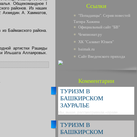
ралья. Общекомандное I
Ссылки
ского районов. Из наших
. Ахмедин. А. Хамматов,
"Попаданцы". Серия повестей
Тагира Хажина
Официальный сайт "БВ"
 из Баймакского района.
Чемпионат.ру
ХК "Салават Юлаев"
родной артистки Рашиды
baimak.ru
 и Ильшата Аллаяровых.
Сайт Введенского прихода
Комментарии
.
ТУРИЗМ В
БАШКИРСКОМ
ЗАУРАЛЬЕ
Мы, выше, рассматривали «праве
ТУРИЗМ В
БАШКИРСКОМ