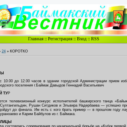
Главная
::
Регистрация
::
Вход
::
RSS
»
24
» КОРОТКО
ТЫ
 с 10.00 до 12.00 часов в здании городской Администрации прием изб
родского поселения г.Баймак Давыдов Геннадий Васильевич
Й ТУ
Р
ется телевизионный конкурс исполнителей башкирского танца «Байык
 Султангильдин, Рушан Ситдиков и Эльвира Надербаева — успешно пр
 дойдут до финала. Им есть с кого брать пример — в прошлом году ла
ураноаево и Карим Байбулов из г. Баймака.
ОЛИЦЫ
да состоялись соревнования по национальной борьбе на «Кубок первой