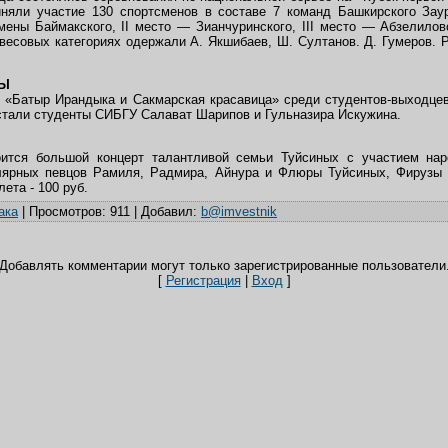
иняли участие 130 спортсменов в составе 7 команд Башкирского Зау
мены Баймакского, II место — Зианчуринского, III место — Абзелилов
весовых категориях одержали А. Якшибаев, Ш. Султанов. Д. Гумеров. Р
ЦЫ
 «Батыр Ирандыка и Сакмарская красавица» среди студентов-выходцев
стали студенты СИБГУ Салават Шарипов и Гульназира Искужина.
ится большой концерт талантливой семьи Туйсиных с участием на
улярных певцов Рамиля, Радмира, Айнура и Флюры Туйсиных, Фирузы
лета - 100 руб.
ака
|
Просмотров
: 911 |
Добавил
:
b@imvestnik
Добавлять комментарии могут только зарегистрированные пользователи
[
Регистрация
|
Вход
]