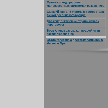
Мужчин предупредили о
малоизвестных симптомах рака пениса
Бывший «ангел» Victoria's Secret стала
лицом российского бренда
Две конфликтующие страны начали
переговоры
Боец Клинок рассказал подробности
взятия Часова Яра
Стало известно о десятках погибших в
Часовом Яре