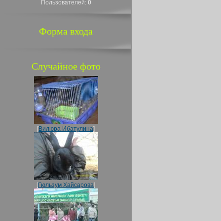
Пользователей:
0
Форма входа
Случайное фото
[
Вилюра Ибатулина
]
[
Гюльзум Хайсарова
]