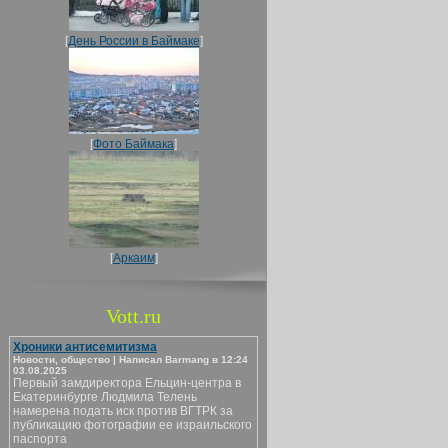
[
День России в Баймаке
]
[
Фото Баймака
]
[
Аркаим
]
Vott.ru
Хроники антисемитизма
Новости, общество | Написал Barmang в 12:24
03.08.2025
Первый замдиректора Ельцин-центра в
Екатеринбурге Людмила Телень
намерена подать иск против ВГТРК за
публикацию фотографии ее израильского
паспорта