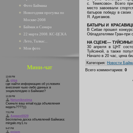
с. Темясово». Всего пр
Фото Баймака
место завоевали спортс
батыров победу в своих 
Новогодняя прогулка по
Я. Адигамов.
Москве-2008
БАТЫРЫ И КРАСАВИ
Баймак и Самара
В Сибае прошел конкурс
22 марта 2008. КС-ЦСКА
Обладателями Гран-при 
Лето, Талкас...
НА СЦЕНЕ— ТУЙСИНЫ!
30 апреля в ЦНТ состо
Мои фото
Туйсиной, а также поп
Начало в 20 час, цена би
Категория
:
Новости Байм
Мини-чат
Всего комментариев
:
0