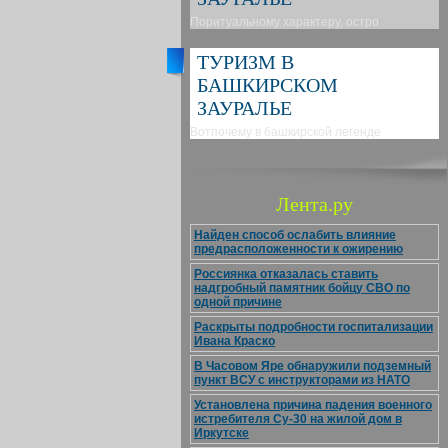
Поритуальному характеру, остро
ТУРИЗМ В
БАШКИРСКОМ
ЗАУРАЛЬЕ
Вотпочему в башкирской легенде
Лента.ру
Найден способ ослабить влияние
предрасположенности к ожирению
Россиянка отказалась ставить
надгробный памятник бойцу СВО по
одной причине
Раскрыты подробности госпитализации
Ивана Краско
В Часовом Яре обнаружили подземный
пункт ВСУ с инструкторами из НАТО
Установлена причина падения военного
истребителя Су-30 на жилой дом в
Иркутске