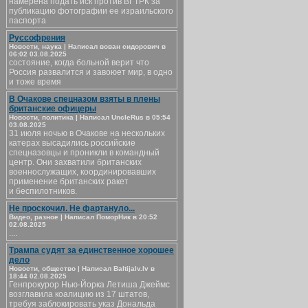
намерена подать иск против ВГТРК за
публикацию фотографии ее израильского
паспорта
Руссофрения
Новости, наука | Написал вован сидорович в
06:02 03.08.2025
состояние, когда больной верит что
Россия развалится и завоюет мир, в одно
и тоже время
В Очакове спецназом взяты в плены
британские офицеры
Новости, политика | Написал UncleRus в 05:54
03.08.2025
31 июля ночью в Очакове на нескольких
катерах высадились российские
спецназовцы и проникли в командный
центр. Они захватили британских
военнослужащих, координировавших
применение британских ракет
и беспилотников.
Не проскочил. Не фартануло...
Видео, разное | Написал ПоморНик в 20:52
02.08.2025
....
Трампа судят за единственное хорошее
дело
Новости, общество | Написал Baltijalv.lv в
18:44 02.08.2025
Генпрокурор Нью-Йорка Летиша Джеймс
возглавила коалицию из 17 штатов,
требуя заблокировать указ Дональда