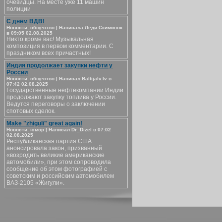
очевидцы. На месте уже 11 машин
полиции
С днём ВДВ!
Новости, общество | Написала Леди Скиминок
в 09:05 02.08.2025
Никто кроме вас! Музыкальная
композиция в первом комментарии. С
праздником всех причастных!
Индия продолжает закупки нефти у
России
Новости, общество | Написал Baltijalv.lv в
07:42 02.08.2025
Государственные нефтекомпании Индии
продолжают закупку топлива у России.
Ведутся переговоры о заключении
спотовых сделок.
Make "zhiguli" great again!
Новости, юмор | Написал Dr_Dizel в 07:02
02.08.2025
Республиканская партия США
анонсировала закон, призванный
«возродить великие американские
автомобили», при этом сопроводила
сообщение об этом фотографией с
советским и российским автомобилем
ВАЗ-2105 «Жигули».