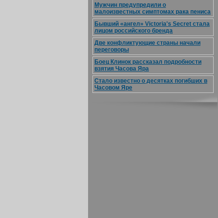
Мужчин предупредили о
малоизвестных симптомах рака пениса
Бывший «ангел» Victoria's Secret стала
лицом российского бренда
Две конфликтующие страны начали
переговоры
Боец Клинок рассказал подробности
взятия Часова Яра
Стало известно о десятках погибших в
Часовом Яре