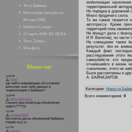
мобилизации населения
Фото Баймака
территориальной автодо
Но порядка в дорожной о
Новогодняя прогулка по
Много бродячего скота.
Москве-2008
То же самое творится н
автотрасса. Кроме про
Баймак и Самара
территорий пока занимать
Не блещут дела с благо
22 марта 2008. КС-ЦСКА
И.Я. Валитов), по части
Лето, Талкас...
На совещании также бы
результат, без их вним
Мои фото
Каждый факт последне
расследования этого яв
самоубийств: кто прод
отчаявшийся в жизни че
Мини-чат
сожалению, этого не наб
Были рассмотрены и друг
А. БАЙНАЗАРОВ.
Категория
:
Новости Байм
Всего комментариев
:
0