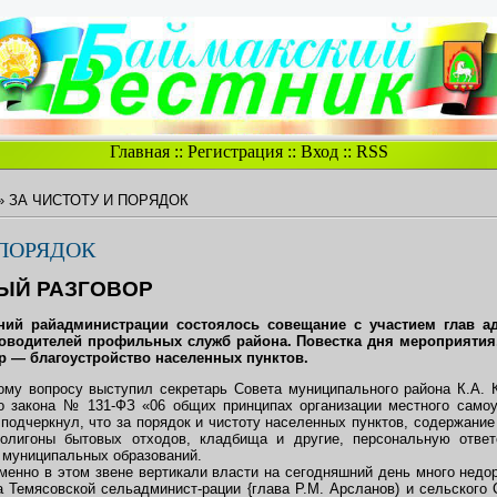
Главная
::
Регистрация
::
Вход
::
RSS
» ЗА ЧИСТОТУ И ПОРЯДОК
 ПОРЯДОК
ЫЙ РАЗГОВОР
аний райадминистрации состоялось совещание с участием глав а
ководителей профильных служб района. Повестка дня мероприятия
р — благоустройство населенных пунктов.
му вопросу выступил секретарь Совета муниципального района К.А. 
о закона № 131-ФЗ «06 общих принципах организации местного самоу
подчеркнул, что за порядок и чистоту населенных пунктов, содержание
 полигоны бытовых отходов, кладбища и другие, персональную ответ
 муниципальных образований.
менно в этом звене вертикали власти на сегодняшний день много недор
а Темясовской сельадминист-рации {глава P.M. Арсланов) и сельского 