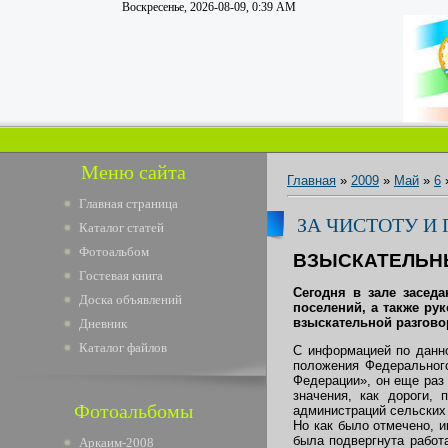
Воскресенье, 2026-08-09, 0:39 AM
Меню сайта
Главная
»
2009
»
Май
»
6
Главная страница
ЗА ЧИСТОТУ И
Каталог статей
Фотоальбом
ВЗЫСКАТЕЛЬН
Гостевая книга
Сегодня в зале засед
Доска объявлений
поселений, а также ру
взыскательной разгово
Дневник
Каталог файлов
С информацией по данно
положения Федеральног
Федерации», он еще раз 
значения, как дороги,
Фотоальбомы
администраций сельских
Но как было отмечено, и
была подвергнута работ
Аркаим-2008