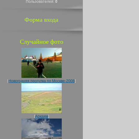
Пользователей:
0
Форма входа
Случайное фото
[
Новогодняя прогулка по Москве-2008
]
[
Аркаим
]