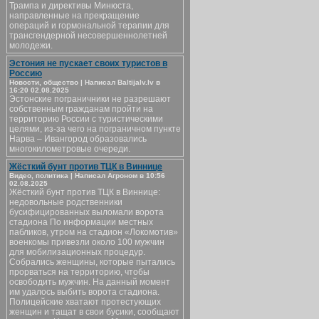
Трампа и директивы Минюста,
направленные на прекращение
операций и гормональной терапии для
трансгендерной несовершеннолетней
молодежи.
Эстония не пускает своих туристов в
Россию
Новости, общество | Написал Baltijalv.lv в
16:20 02.08.2025
Эстонские пограничники не разрешают
собственным гражданам пройти на
территорию России с туристическими
целями, из-за чего на пограничном пункте
Нарва – Ивангород образовались
многокилометровые очереди.
Жёсткий бунт против ТЦК в Виннице
Видео, политика | Написал Агроном в 10:56
02.08.2025
Жёсткий бунт против ТЦК в Виннице:
недовольные родственники
бусифицированных выломали ворота
стадиона По информации местных
пабликов, утром на стадион «Локомотив»
военкомы привезли около 100 мужчин
для мобилизационных процедур.
Собрались женщины, которые пытались
прорваться на территорию, чтобы
освободить мужчин. На данный момент
им удалось выбить ворота стадиона.
Полицейские хватают протестующих
женщин и тащат в свои бусики, сообщают