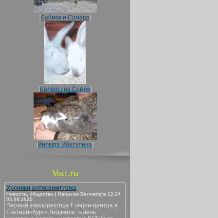
[
Баймак и Самара
]
[
Валентина Савчук
]
[
Вилюра Ибатулина
]
Vott.ru
Хроники антисемитизма
Новости, общество | Написал Barmang в 12:24
03.08.2025
Первый замдиректора Ельцин-центра в
Екатеринбурге Людмила Телень