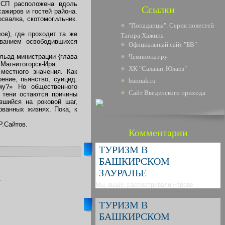
о СП расположена вдоль
Ссылки
ажиров и гостей района.
освалка, скотомогильник.
"Попаданцы". Серия повестей
ов), где проходит та же
Тагира Хажина
иванием освободившихся
Официальный сайт "БВ"
льад-министрации {глава
Чемпионат.ру
 Магнитогорск-Ира.
ХК "Салават Юлаев"
местного значения. Как
ение, пьянство, суицид.
baimak.ru
у?» Но общественного
Сайт Введенского прихода
 тени остаются причины
вшийся на роковой шаг,
рванных жизнях. Пока, к
Р.Сайтов.
Комментарии
ТУРИЗМ В
БАШКИРСКОМ
ЗАУРАЛЬЕ
.
Мы, выше, рассматривали «праве
ТУРИЗМ В
БАШКИРСКОМ