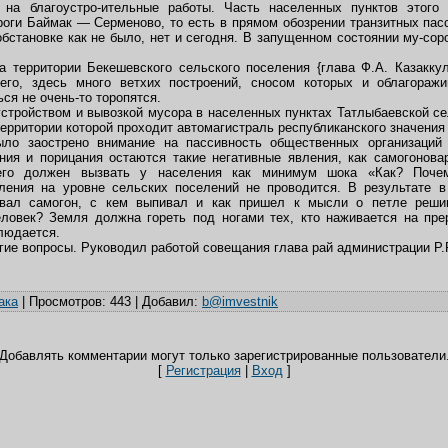
 на благоустро-ительные работы. Часть населенных пунктов этог
роги Баймак — Серменово, то есть в прямом обозрении транзитных пасс
бстановке как не было, нет и сегодня. В запущенном состоянии му-сор
а территории Бекешевского сельского поселения {глава Ф.А. Казаккул
чего, здесь много ветхих построений, сносом которых и облагораж
ся не очень-то торопятся.
устройством и вывозкой мусора в населенных пунктах Татлыбаевской се
 территории которой проходит автомагистраль республиканского значения
ло заострено внимание на пассивность общественных организаций 
ания и порицания остаются такие негативные явления, как самогоновар
го должен вызвать у населения как минимум шока «Как? Почем
ления на уровне сельских поселений не проводится. В результате в
авал самогон, с кем выпивал и как пришел к мысли о петле реши
ловек? Земля должна гореть под ногами тех, кто наживается на пре
людается.
ие вопросы. Руководил работой совещания глава рай администрации Р.
ака
|
Просмотров
: 443 |
Добавил
:
b@imvestnik
Добавлять комментарии могут только зарегистрированные пользователи
[
Регистрация
|
Вход
]