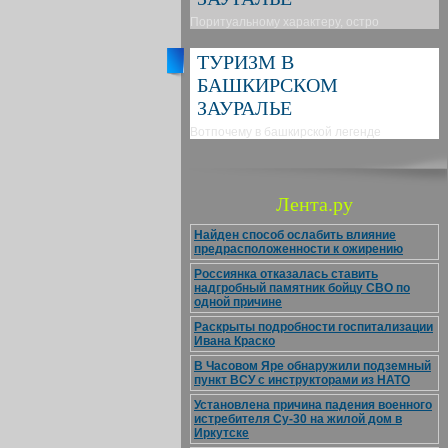
Поритуальному характеру, остро
ТУРИЗМ В
БАШКИРСКОМ
ЗАУРАЛЬЕ
Вотпочему в башкирской легенде
Лента.ру
Найден способ ослабить влияние
предрасположенности к ожирению
Россиянка отказалась ставить
надгробный памятник бойцу СВО по
одной причине
Раскрыты подробности госпитализации
Ивана Краско
В Часовом Яре обнаружили подземный
пункт ВСУ с инструкторами из НАТО
Установлена причина падения военного
истребителя Су-30 на жилой дом в
Иркутске