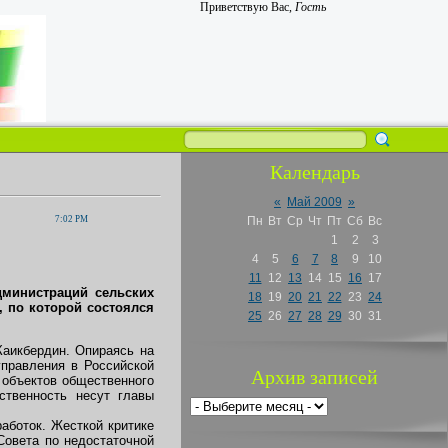
Приветствую Вас
,
Гость
Календарь
«
Май 2009
»
7:02 PM
Пн
Вт
Ср
Чт
Пт
Сб
Вс
1
2
3
4
5
6
7
8
9
10
11
12
13
14
15
16
17
дминистраций сельских
18
19
20
21
22
23
24
, по которой состоялся
25
26
27
28
29
30
31
Каикбердин. Опираясь на
правления в Российской
Архив записей
 объектов общественного
ственность несут главы
аботок. Жесткой критике
Совета по недостаточной