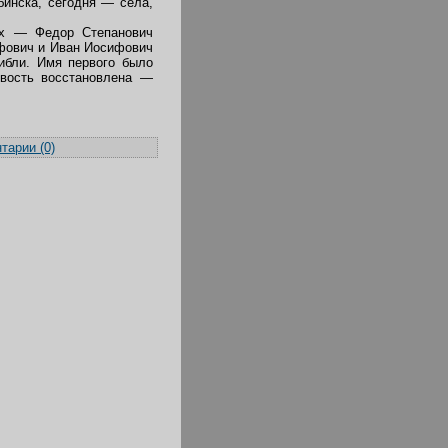
бинска, сегодня — села,
их — Федор Степанович
ифович и Иван Иосифович
гибли. Имя первого было
ивость восстановлена —
тарии (0)