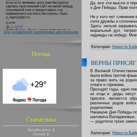
Да, все эти мысли и пе
о Дне Победы. Прав поэт
Ни у кого нет сомнения
силе дружбы и сплоченно
Здесь нельзя закрыват
моральный дух, патри
Для добавления необходима авторизация
надежды на победу. Мне 
Категория:
Новости Бай
Погода
ВЕРНЫ ПРИСЯГ
В Великой Отечественно
была война против фаши
за право жить на родно
отваги и героизма.
Проходят годы, одно по
их отцы и деды, несут
присяге, являются об
различных родов войск
родителями.
Накануне Дня Победы п
шатовича Валидановых,
Статистика
— родители троих заме
Онлайн всего:
1
Категория:
Новости Бай
Гостей:
1