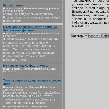
пропавшими. В честь их
установили обелиск с и
Руссофрения
Каждое 9 Мая сюда пр
Новости, наука | Написал вован сидорович в
06:02 03.08.2025
Дятловский из поселка 
состояние, когда больной верит что
Дятловские, рабочие Ту
Россия развалится и завоюет мир, в одно
высечено на обелиске.
и тоже время
Тубинская сельадминист
А.АХМЕТОВ.
В Очакове спецназом взяты в плены
британские офицеры
Новости, политика | Написал UncleRus в 05:54
Категория:
Новости Байм
03.08.2025
31 июля ночью в Очакове на нескольких
катерах высадились российские
спецназовцы и проникли в командный
центр. Они захватили британских
военнослужащих, координировавших
применение британских ракет
и беспилотников.
Не проскочил. Не фартануло...
Видео, разное | Написал ПоморНик в 20:52
02.08.2025
....
Трампа судят за единственное хорошее
дело
Новости, общество | Написал Baltijalv.lv в
18:44 02.08.2025
Генпрокурор Нью-Йорка Летиша Джеймс
возглавила коалицию из 17 штатов,
требуя заблокировать указ Дональда
Трампа и директивы Минюста,
направленные на прекращение