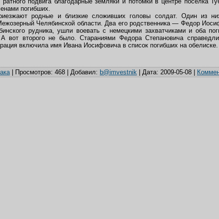
 ратного подвига благодарные земляки и потомки в центре поселка Ту
менами погибших.
иезжают родные и близкие сложивших головы солдат. Один из н
Межозерный Челябинской области. Два его родственника — Федор Иос
бинского рудника, ушли воевать с немецкими захватчиками и оба по
 А вот второго не было. Стараниями Федора Степановича справедл
рация включила имя Ивана Иосифовича в список погибших на обелиске.
ака
|
Просмотров:
468
|
Добавил:
b@imvestnik
|
Дата:
2009-05-08
|
Коммен