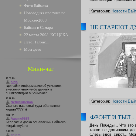
Фото Баймака
Категория:
Новости Бай
Новогодняя прогулка по
Москве-2008
НЕ СТАРЕЮТ Д
Баймак и Самара
22 марта 2008. КС-ЦСКА
Лето, Талкас...
Мои фото
Мини-чат
Категория:
Новости Бай
ФРОНТ И ТЫЛ 
День Победы... Что это
также не дожившим до 
Слезы вдов, сирот... Мо