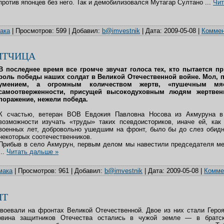
против японцев без него. Так и демобилизовался Мутагар Султано
...
Чит
ака
|
Просмотров:
599
|
Добавил:
b@imvestnik
|
Дата:
2009-05-08
|
Коммен
ИТЧИЦА
В последнее время все громче звучат голоса тех, кто пытается п
роль победы наших солдат в Великой Отечественной войне. Мол, 
умением, а огромным количеством жертв, «пушечным м
самоотверженности, присущей высокодуховным людям жертвенн
поражение, нежели победа.
К счастью, ветеран ВОВ Евдокия Павловна Носова из Акмуруна в
возможности изучать «труды» таких псевдоисториков, иначе ей, ка
военных лет, добровольно ушедшим на фронт, было бы до слез обидн
некоторых соотечественников.
Прибыв в село Акмурун, первым делом мы навестили председателя ме
...
Читать дальше »
мака
|
Просмотров:
961
|
Добавил:
b@imvestnik
|
Дата:
2009-05-08
|
Коммен
ЫТ
воевали на фронтах Великой Отечественной. Двое из них стали Геро
овина защитников Отечества остались в чужой земле — в братск