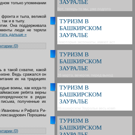
ЗАУРАЛЬЕ
одном только упоминании
Вот, теперь-то мы, уже подгото
 фронта и тыла, великой
ТУРИЗМ В
так и в тылу.
ртии. Она поддерживала
БАШКИРСКОМ
оменты люди не теряли
ЗАУРАЛЬЕ
тать дальше »
Некоторые экспонаты, имеют аст
тарии (0)
ТУРИЗМ В
БАШКИРСКОМ
ЗАУРАЛЬЕ
 в такой схватке, какой
чизне. Ведь сражался он
26 марта, вечером, перед выход
питание их на традициях
ТУРИЗМ В
дые воины, как когда-то
аймакские ребята верны
БАШКИРСКОМ
опорядочности в рядах
ЗАУРАЛЬЕ
 письма, полученные их
ВБашкирском Зауралье весь комп
 Ивановны и Рифата Ри-
Александрович Порошины
ТУРИЗМ В
БАШКИРСКОМ
тарии (0)
ЗАУРАЛЬЕ