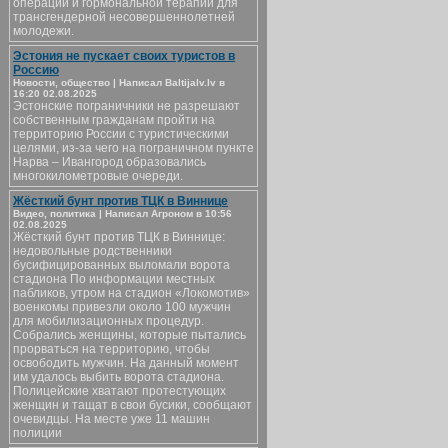
операций и гормональной терапии для
трансгендерной несовершеннолетней
молодежи.
Эстония не пускает своих туристов в
Россию
Новости, общество | Написал Baltijalv.lv в
16:20 02.08.2025
Эстонские пограничники не разрешают
собственным гражданам пройти на
территорию России с туристическими
целями, из-за чего на пограничном пункте
Нарва – Ивангород образовались
многокилометровые очереди.
Жёсткий бунт против ТЦК в Виннице
Видео, политика | Написал Агроном в 10:56
02.08.2025
Жёсткий бунт против ТЦК в Виннице:
недовольные родственники
бусифицированных выломали ворота
стадиона По информации местных
пабликов, утром на стадион «Локомотив»
военкомы привезли около 100 мужчин
для мобилизационных процедур.
Собрались женщины, которые пытались
прорваться на территорию, чтобы
освободить мужчин. На данный момент
им удалось выбить ворота стадиона.
Полицейские хватают протестующих
женщин и тащат в свои бусики, сообщают
очевидцы. На месте уже 11 машин
полиции