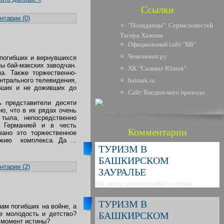
Ссылки
тарии (0)
"Попаданцы". Серия повестей
Тагира Хажина
Официальный сайт "БВ"
Чемпионат.ру
 погибших и вернувшихся
ы бай-макских заводчан.
ХК "Салават Юлаев"
а. Также торжественно-
ентрального телевидения,
baimak.ru
бших и не доживших до
Сайт Введенского прихода
 представители десяти
о, что в их рядах очень
тыла, непосредственно
 Германией и в честь
Комментарии
вано это торжественное
ножию комплекса. Да
...
ТУРИЗМ В
БАШКИРСКОМ
тарии (2)
ЗАУРАЛЬЕ
Мы, выше, рассматривали «праве
ТУРИЗМ В
ам погибших на войне, а
е молодость и детство?
БАШКИРСКОМ
, момент истины?