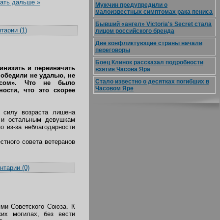
ать дальше »
Мужчин предупредили о
малоизвестных симптомах рака пениса
Бывший «ангел» Victoria's Secret стала
тарии (1)
лицом российского бренда
Две конфликтующие страны начали
переговоры
Боец Клинок рассказал подробности
ринизить и переиначить
взятия Часова Яра
победили не удалью, не
Стало известно о десятках погибших в
ясом». Что не было
Часовом Яре
ости, что это скорее
 силу возраста лишена
к и остальным девушкам
о из-за неблагодарности
стного совета ветеранов
тарии (0)
ями Советского Союза. К
их могилах, без вести