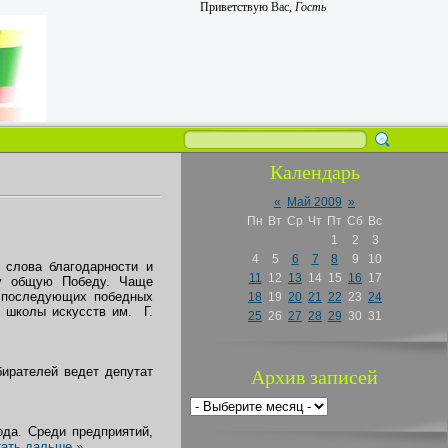
Приветствую Вас
,
Гость
Календарь
«
Май 2009
»
Пн
Вт
Ср
Чт
Пт
Сб
Вс
1
2
3
4
5
6
7
8
9
10
слова благодарности и
11
12
13
14
15
16
17
шу общую Победу. Чаще
а последующих победных
18
19
20
21
22
23
24
 школы искусств им. Г.
25
26
27
28
29
30
31
ирателей ведет депутат
Архив записей
да. Среди предприятий,
ать дальше »