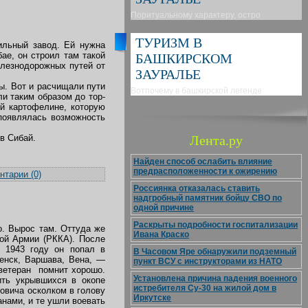
Поритуальному характеру, остро
ТУРИЗМ В
ильный завод. Ей нужна
ае, он строил там такой
БАШКИРСКОМ
елезнодорожных путей от
ЗАУРАЛЬЕ
ы. Вот и расчищали пути
Вотпочему в башкирской легенде
и таким образом до тор-
ей картофелине, которую
 появлялась возможность
в Сибай.
Лента.ру
Найден способ ослабить влияние
предрасположенности к ожирению
тарии (0)
Россиянка отказалась ставить
надгробный памятник бойцу СВО по
одной причине
Раскрыты подробности госпитализации
о. Вырос там. Оттуда же
Ивана Краско
ой Армии (РККА). После
 1943 году он попал в
В Часовом Яре обнаружили подземный
енск, Варшава, Вена, —
пункт ВСУ с инструкторами из НАТО
 ветеран помнит хорошо.
Установлена причина падения военного
ить укрывшихся в окопе
истребителя Су-30 на жилой дом в
овича осколком в голову
Иркутске
анами, и те ушли воевать