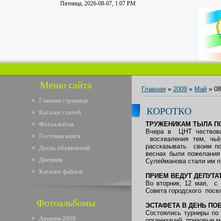
Пятница, 2026-08-07, 1:07 PM
Меню сайта
Главная
»
2009
»
Май
»
08
Главная страница
КОРОТКО
Каталог статей
Фотоальбом
ТРУЖЕНИКАМ ТЫЛА П
Вчера в ЦНТ чествова
Гостевая книга
восхваления тем, чьё
рассказывать своим по
Доска объявлений
веснах были пожелания
Дневник
Сулейманова стали им п
Каталог файлов
ПРИЕМ ВЕДУТ ДЕПУТА
Во вторник, 12 мая, с
Совета городского посе
Фотоальбомы
ЭСТАФЕТА В ДЕНЬ ПО
Состоялись турниры по
Аркаим-2008
организаций призовые 