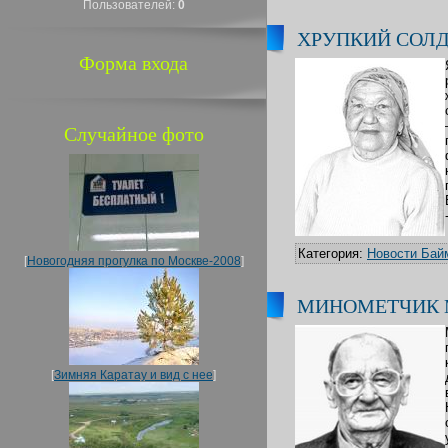
Пользователей:
0
ХРУПКИЙ СОЛД
Форма входа
Случайное фото
Категория:
Новости Бай
[
Новогодняя прогулка по Москве-2008
]
МИНОМЕТЧИК 
[
Зимняя Каратау и вид с нее
]