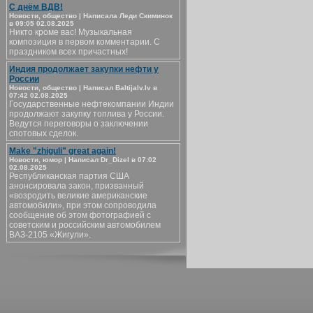
С днём ВДВ!
Новости, общество | Написала Леди Скиминок
в 09:05 02.08.2025
Никто кроме вас! Музыкальная
композиция в первом комментарии. С
праздником всех причастных!
Индия продолжает закупки нефти у
России
Новости, общество | Написал Baltijalv.lv в
07:42 02.08.2025
Государственные нефтекомпании Индии
продолжают закупку топлива у России.
Ведутся переговоры о заключении
спотовых сделок.
Make "zhiguli" great again!
Новости, юмор | Написал Dr_Dizel в 07:02
02.08.2025
Республиканская партия США
анонсировала закон, призванный
«возродить великие американские
автомобили», при этом сопроводила
сообщение об этом фотографией с
советским и российским автомобилем
ВАЗ-2105 «Жигули».