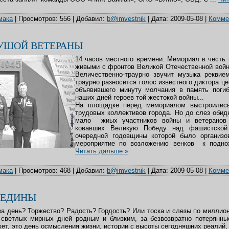
мака
|
Просмотров:
556
|
Добавил:
b@imvestnik
|
Дата:
2009-05-08
|
Коммен
УШОЙ ВЕТЕРАНЫ
14 часов местного времени. Мемориал в честь
живыми с фронтов Великой Отечественной войн
Величественно-траурно звучит музыка реквием
траурно разносится голос известного диктора ц
объявившего минуту молчания в память поги
наших дней героев той жестокой войны...
На площадке перед мемориалом выстроились
трудовых коллективов города. Но до слез обидн
мало жиых участников войны и ветеранов 
ковавших Великую Победу над фашистской
очередной годовщины которой было организо
мероприятие по возложению венков к под
Читать дальше »
мака
|
Просмотров:
468
|
Добавил:
b@imvestnik
|
Дата:
2009-05-08
|
Коммен
- ЕДИНЫ
 за день? Торжество? Радость? Гордость? Или тоска и слезы по миллион
светлых мирных дней родным и близким, за безвозвратно потерянны
жет, это день осмысления жизни, истории с высоты сегодняшних реалий