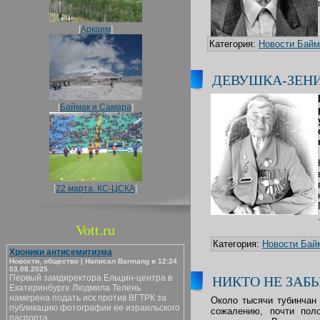
[
Аркаим
]
Категория:
Новости Байм
ДЕВУШКА-ЗЕН
[
Баймак и Самара
]
[
22 марта. КС-ЦСКА
]
Vott.ru
Категория:
Новости Бай
Хроники антисемитизма
Новости, общество | Написал Barmang в 12:24
03.08.2025
Первый замдиректора Ельцин-центра в
НИКТО НЕ ЗАБ
Екатеринбурге Людмила Телень
намерена подать иск против ВГТРК за
Около тысячи тубинчан 
публикацию фотографии ее израильского
сожалению, почти пол
паспорта