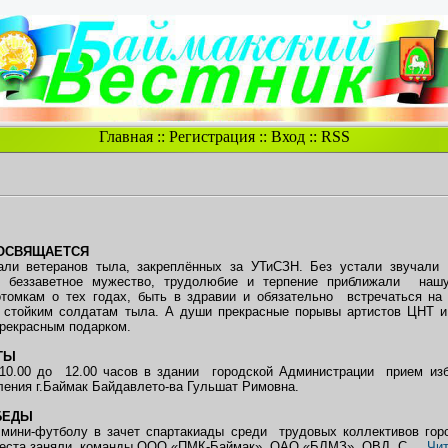
Главная
::
Регистрация
::
Вход
::
RSS
ОСВЯЩАЕТСЯ
ли ветеранов тыла, закреплённых за УТиСЗН. Без устали звучали 
 беззаветное мужество, трудолюбие и терпение приближали на
томкам о тех годах, быть в здравии и обязательно встречаться н
 стойким солдатам тыла. А души прекрасные порывы артистов ЦНТ и
рекрасным подарком.
ТЫ
 10.00 до 12.00 часов в здании городской Администрации прием изб
ления г.Баймак Байдавлето-ва Гульшат Римовна.
БЕДЫ
 мини-футболу в зачет спартакиады среди трудовых коллективов горо
места заняли команды ООО «ПМК-Баймак», ОАО «БЛМЗ», ОВД. С
...
Чит