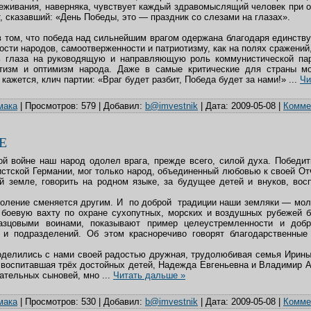
реживания, наверняка, чувствует каждый здравомыслящий человек при 
, сказавший: «День Победы, это — праздник со слезами на глазах».
 в том, что победа над сильнейшим врагом одержана благодаря единству
сти народов, самоотверженности и патриотизму, как на полях сражений, 
ь глаза на руководящую и направляющую роль коммунистической па
отизм и оптимизм народа. Даже в самые критические для страны м
кажется, клич партии: «Враг будет разбит, Победа будет за нами!»
...
Чи
мака
|
Просмотров:
579
|
Добавил:
b@imvestnik
|
Дата:
2009-05-08
|
Коммен
Е
й войне наш народ одолел врага, прежде всего, силой духа. Победить
стской Германии, мог только народ, объединенный любовью к своей От
й земле, говорить на родном языке, за будущее детей и внуков, вос
коление сменяется другим. И по доброй традиции наши земляки — моло
 боевую вахту по охране сухопутных, морских и воздушных рубежей б
разцовыми воинами, показывают пример целеустремленности и добр
 и подразделений. Об этом красноречиво говорят благодарственные
оделились с нами своей радостью дружная, трудолюбивая семья Ирины
 воспитавшая трёх достойных детей, Надежда Евгеньевна и Владимир 
чательных сыновей, мно
...
Читать дальше »
мака
|
Просмотров:
530
|
Добавил:
b@imvestnik
|
Дата:
2009-05-08
|
Коммен