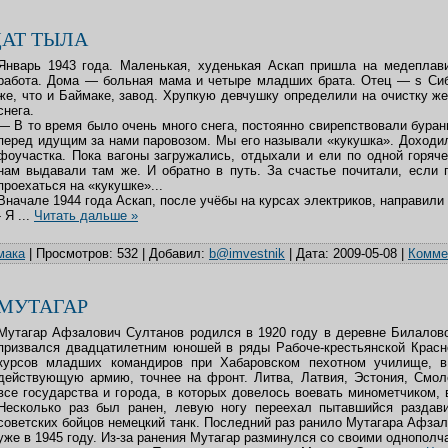
АТ ТЫЛА
Январь 1943 года. Маленькая, худенькая Аскап пришла на медеплав
работа. Дома — больная мама и четыре младших брата. Отец — s Сиб
же, что и Баймаке, завод. Хрупкую девчушку определили на очистку ж
снега.
— В то время было очень много снега, постоянно свирепствовали буран
перед идущим за нами паровозом. Мы его называли «кукушка». Доходил
фоучастка. Пока вагоны загружались, отдыхали и ели по одной горяч
нам выдавали там же. И обратно в путь. За счастье почитали, если
проехаться на «кукушке»...
Вначале 1944 года Аскап, после учёбы на курсах электриков, направили 
- Я
...
Читать дальше »
мака
|
Просмотров:
532
|
Добавил:
b@imvestnik
|
Дата:
2009-05-08
|
Коммен
МУТАГАР
Мутагар Афзалович Султанов родился в 1920 году в деревне Билалов
призвался двадцатилетним юношей в ряды Рабоче-крестьянской Красн
курсов младших командиров при Хабаровском пехотном училище, в
действующую армию, точнее на фронт. Литва, Латвия, Эстония, Смол
все государства и города, в которых довелось воевать минометчиком,
Несколько раз был ранен, левую ногу переехал пытавшийся раздав
советских бойцов немецкий танк. Последний раз ранило Мутагара Афзал
уже в 1945 году. Из-за ранения Мутагар разминулся со своими однополч