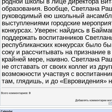
родной школы в лице директора Вит
образования. Вообще, Светлана Раш
руководимый ею школьный ансамбл
выступлениями городские мероприят
конкурсах. Уверен: найдись в Байм
поддержать воспитанников Светлан
республиканских конкурсах было бы
соку и рассчитывать на признание 
крайней мере, наивно. Светлана Ра
не отставать от своих коллег из дру
возможности участвуя с воспитанни
там, глядишь, и до «Евровидения» 
Всего комментариев
:
0
Добавлять комментарии могу
[
Р
Calendar