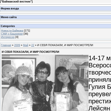
[
"Баймакский вестник"
]
Форма входа
Меню сайта
Categories
Новости Баймака
[171]
СМИ о Башкирии
[36]
Интересно
[4]
Главная
»
2009
»
Май
»
22
» И СЕБЯ ПОКАЗАЛИ, И МИР ПОСМОТРЕЛИ
И СЕБЯ ПОКАЗАЛИ, И МИР ПОСМОТРЕЛИ
14-17 м
Всеросс
творчес
принял
Гулия Б
преуве
прести
Лейсян