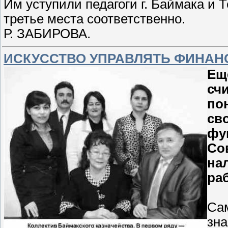
Им уступили педагоги г. Баймака и 
третье места соответственно.
Р. ЗАБИРОВА.
ИСКУССТВО УПРАВЛЯТЬ ФИНАН
Ещ
сч
по
св
фу
Со
на
ра
Сам
зна