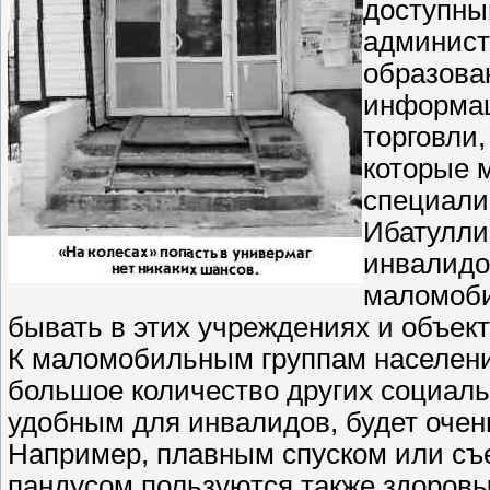
доступны
админист
образова
информац
торговли,
которые 
специали
Ибатулли
инвалидо
маломоби
бывать в этих учреждениях и объект
К маломобильным группам населени
большое количество других социальн
удобным для инвалидов, будет очен
Например, плавным спуском или съ
пандусом пользуются также здоров