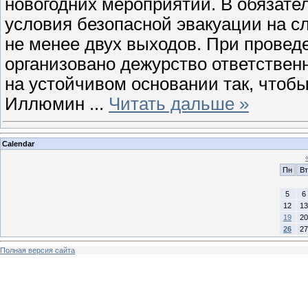
новогодних мероприятий. В обязат
условия безопасной эвакуации на с
не менее двух выходов. При прове
организовано дежурство ответствен
на устойчивом основании так, чтобы
Иллюмин
...
Читать дальше »
Calendar
Пн
Вт
5
6
12
13
19
20
26
27
Полная версия сайта