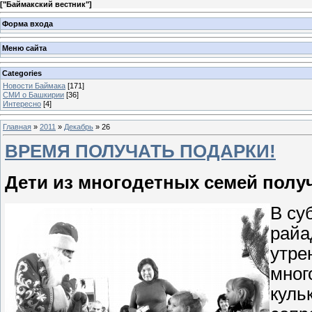
[
"Баймакский вестник"
]
Форма входа
Меню сайта
Categories
Новости Баймака
[171]
СМИ о Башкирии
[36]
Интересно
[4]
Главная
»
2011
»
Декабрь
»
26
ВРЕМЯ ПОЛУЧАТЬ ПОДАРКИ!
Дети из многодетных семей полу
В су
райа
утре
мног
куль