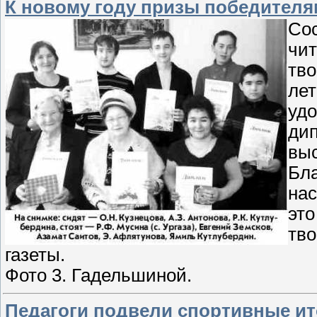
К новому году призы победителя
Сос
чит
тво
лет
уд
дип
выс
Бла
на
это
тво
газеты.
Фото 3. Гадельшиной.
Педагоги подвели спортивные ит