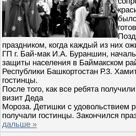
сопр
крас
было
гото
Позд
праздником, когда каждый из них о
ГП г. Бай-мак И.А. Бураншин, начал
защиты населения в Баймакском рай
Республики Башкортостан Р.3. Хами
гостинцы.
После того, как все ребята получил
визит Деда
Мороза. Детишки с удовольствием р
получали гостинцы. Закончился пр
дальше »