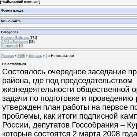
[
"Баймакский вестник"
]
Форма входа
Меню сайта
Categories
Новости Баймака
[171]
СМИ о Башкирии
[36]
Интересно
[4]
Главная
»
2008
»
Февраль
»
2
» Не оставаться
Не оставаться
Состоялось очередное заседание пр
района, где под председательством
жизнедеятельности общественной ор
задачи по подготовке и проведению
утвержден план работы на первое по
проблемы, как итоги подписной кам
России, депутатов Госсобрания – Ку
которые состоятся 2 марта 2008 года