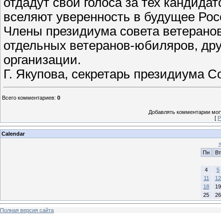
отдадут свои голоса за тех кандида
вселяют уверенность в будущее Рос
Члены президиума совета ветеранов
отдельных ветеранов-юбиляров, дру
организации.
Г. Якупова, секретарь президиума С
Всего комментариев
:
0
Добавлять комментарии могу
[
Р
Calendar
Пн
Вт
4
5
11
12
18
19
25
26
Полная версия сайта