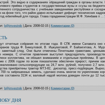
строй. Это видно в содержаниях обращений граждан в органы власти.
елевого приёма студентов в государственные вузы и ссузы на бюджетн
ленного сотрудничества с учебными заведениями республики и соседн
в на фоне того, что район давно испытывает дефицит технических кадро
 год юбилейный для города. Глава горадминистрации М.Ф. Узянбаев п
...
л:
b@imvestnik
|
Дата:
2008-02-15
|
Комментарии (0)
СТЬ
дут отчетные собрания по итогам года. В СПК имени Салавата оно 
ранов труда Ф. Биккуловой, В. Ишкуватовой, Р. Байзигитова, А. Мур
е заметный след. Они были отмечены Почетными грамотами, ценными
е номера. С отчетом правления выступил председатель производстве
пехи коллектива, не обошел вниманием и отдельные проблемы. В цел
ю с 2006 годом по всем показателям обеспечен прирост, причем как
реализовано сельхозпродукции на 24,7 млн. рублей, получено 2,7 млн.
дства приобретены трактор МТЗ-82, дискатор, пресс-подборщик. Вырос
т 700 га заброшенных земель, сделано очень многое по укреплению ко
ров составила 3134 кг, валовый надой молока доведен почти до 12 тыс
л:
b@imvestnik
|
Дата:
2008-02-15
|
Комментарии (0)
ЛОБУ ДНЯ