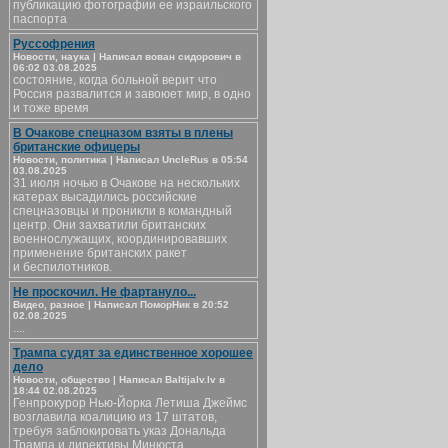
публикацию фотографии ее израильского
паспорта
Руссофрения
Новости, наука | Написал вован сидорович в
06:02 03.08.2025
состояние, когда больной верит что
Россия развалится и завоюет мир, в одно
и тоже время
В Очакове спецназом взяты в плены
британские офицеры
Новости, политика | Написал UncleRus в 05:54
03.08.2025
31 июля ночью в Очакове на нескольких
катерах высадились российские
спецназовцы и проникли в командный
центр. Они захватили британских
военнослужащих, координировавших
применение британских ракет
и беспилотников.
Не проскочил. Не фартануло...
Видео, разное | Написал ПоморНик в 20:52
02.08.2025
....
Трампа судят за единственное хорошее
дело
Новости, общество | Написал Baltijalv.lv в
18:44 02.08.2025
Генпрокурор Нью-Йорка Летиша Джеймс
возглавила коалицию из 17 штатов,
требуя заблокировать указ Дональда
Трампа и директивы Минюста,