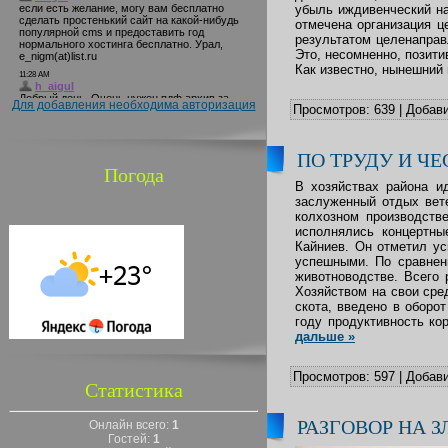
убыль иждивенческий на
отмечена организация ц
результатом целенаправ
Это, несомненно, позити
Как известно, нынешний
Для добавления необходима авторизация
Просмотров:
639
|
Добави
ПО ТРУДУ И ЧЕ
Погода
В хозяйствах района и
заслуженный отдых вете
колхозном производств
исполнялись концертны
Кайниев. Он отметил ус
успешными. По сравнени
животноводстве. Всего 
Хозяйством на свои сре
скота, введено в оборо
году продуктивность ко
дальше »
Просмотров:
597
|
Добави
Статистика
РАЗГОВОР НА З
Онлайн всего:
1
Гостей:
1