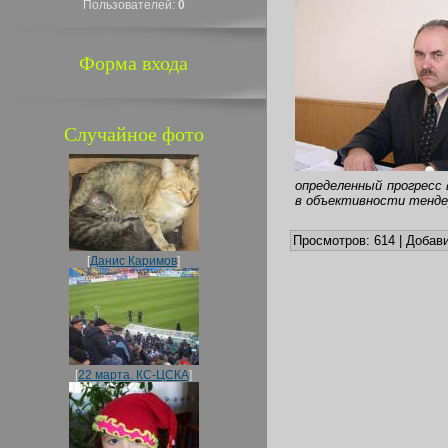
Пользователей:
0
Форма входа
Случайное фото
определенный прогресс
в объективности тенде
Просмотров:
614
|
Добави
[
Данис Каримов
]
[
22 марта. КС-ЦСКА
]