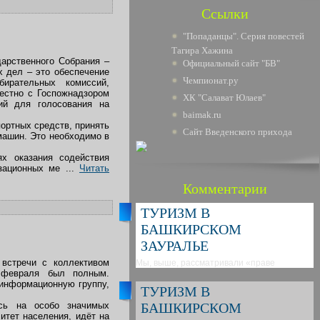
Ссылки
"Попаданцы". Серия повестей
Тагира Хажина
дарственного Собрания –
Официальный сайт "БВ"
х дел – это обеспечение
Чемпионат.ру
бирательных комиссий,
естно с Госпожнадзором
ХК "Салават Юлаев"
ий для голосования на
baimak.ru
ортных средств, принять
Сайт Введенского прихода
машин. Это необходимо в
х оказания содействия
изационных ме
...
Читать
Комментарии
ТУРИЗМ В
БАШКИРСКОМ
ЗАУРАЛЬЕ
 встречи с коллективом
Мы, выше, рассматривали «праве
 февраля был полным.
 информационную группу,
ТУРИЗМ В
ись на особо значимых
БАШКИРСКОМ
итет населения, идёт на