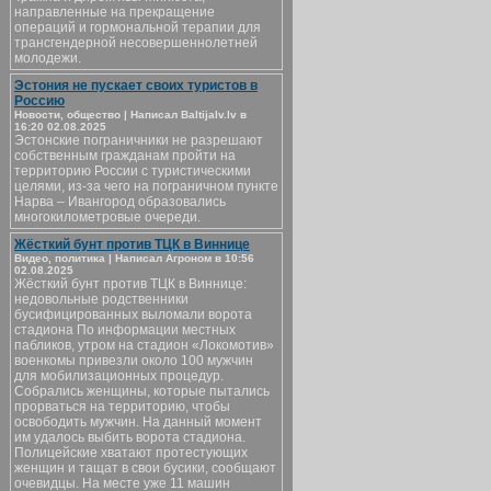
направленные на прекращение
операций и гормональной терапии для
трансгендерной несовершеннолетней
молодежи.
Эстония не пускает своих туристов в
Россию
Новости, общество | Написал Baltijalv.lv в
16:20 02.08.2025
Эстонские пограничники не разрешают
собственным гражданам пройти на
территорию России с туристическими
целями, из-за чего на пограничном пункте
Нарва – Ивангород образовались
многокилометровые очереди.
Жёсткий бунт против ТЦК в Виннице
Видео, политика | Написал Агроном в 10:56
02.08.2025
Жёсткий бунт против ТЦК в Виннице:
недовольные родственники
бусифицированных выломали ворота
стадиона По информации местных
пабликов, утром на стадион «Локомотив»
военкомы привезли около 100 мужчин
для мобилизационных процедур.
Собрались женщины, которые пытались
прорваться на территорию, чтобы
освободить мужчин. На данный момент
им удалось выбить ворота стадиона.
Полицейские хватают протестующих
женщин и тащат в свои бусики, сообщают
очевидцы. На месте уже 11 машин