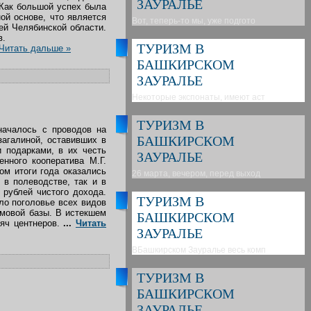
ЗАУРАЛЬЕ
 Как большой успех была
ой основе, что является
Вот, теперь-то мы, уже подгото
ей Челябинской области.
в.
ТУРИЗМ В
Читать дальше »
БАШКИРСКОМ
ЗАУРАЛЬЕ
Некоторые экспонаты, имеют аст
ТУРИЗМ В
началось с проводов на
БАШКИРСКОМ
загалиной, оставивших в
 подарками, в их честь
ЗАУРАЛЬЕ
нного кооператива М.Г.
ом итоги года оказались
26 марта, вечером, перед выход
 в полеводстве, так и в
 рублей чистого дохода.
ТУРИЗМ В
ло поголовье всех видов
рмовой базы. В истекшем
БАШКИРСКОМ
яч центнеров.
...
Читать
ЗАУРАЛЬЕ
ВБашкирском Зауралье весь комп
ТУРИЗМ В
БАШКИРСКОМ
ЗАУРАЛЬЕ