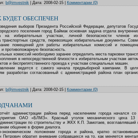
л:
b@imvestnik
|
Дата:
2008-02-15
|
Комментарии (0)
 БУДЕТ ОБЕСПЕЧЕН
оведения выборов Президента Российской Федерации, депутатов Госу
ородского поселения город Баймак основная задача отдела внутренни
а на избирательных участках, личной безопасности членов из
а транспортных средств, перевозящих избирательные документы. Совм
вание помещений для работы избирательных комиссий и помещен
 и противопожарную безопасность.
льных комиссий необходимо заранее определить места парковки трансп
опления в непосредственной близости к избирательным участкам авто
ктов и беспрепятственного проезда к участкам специальных машин.
авлении ведется с самого начала предвыборной кампании. В целя
ям разработан согласованный с администрацией района план орган
л:
b@imvestnik
|
Дата:
2008-02-15
|
Комментарии (0)
ВОДЧАНАМИ
отчёт администрации района перед населением города начался со
едприятия ОАО «БЛМЗ». Красный уголок механического цеха 13
дминистрации по строительству и ЖКХ К.П. Замотаев, возглавлявший
анам общение в форме диалога.
о-экономическом положении города и района, кратко остановивш
н Петрович обратил внимание собравшихся на то, как меняется ментал