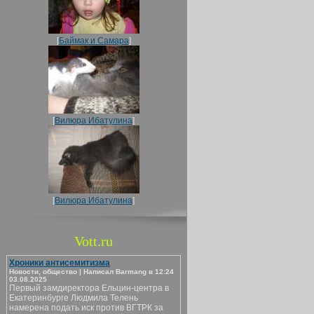
[
Баймак и Самара
]
[
Вилюра Ибатулина
]
[
Вилюра Ибатулина
]
Vott.ru
Хроники антисемитизма
Новости, общество | Написал Barmang в 12:24
03.08.2025
Первый замдиректора Ельцин-центра в
Екатеринбурге Людмила Телень
намерена подать иск против ВГТРК за