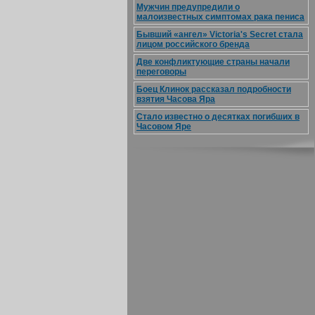
Мужчин предупредили о
малоизвестных симптомах рака пениса
Бывший «ангел» Victoria's Secret стала
лицом российского бренда
Две конфликтующие страны начали
переговоры
Боец Клинок рассказал подробности
взятия Часова Яра
Стало известно о десятках погибших в
Часовом Яре