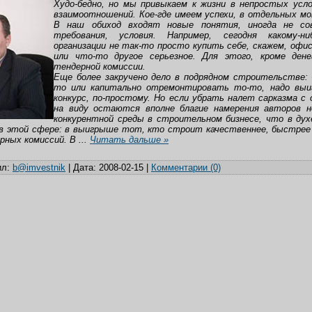
Худо-бедно, но мы привыкаем к жизни в непростых усл
взаимоотношений. Кое-где имеем успехи, в отдельных мо
В наш обиход входят новые понятия, иногда не со
требования, условия. Например, сегодня какому-н
организации не так-то просто купить себе, скажем, офи
или что-то другое серьезное. Для этого, кроме ден
тендерной комиссии.
Еще более закручено дело в подрядном строительстве
то или капитально отремонтировать то-то, надо вы
конкурс, по-простому. Но если убрать налет сарказма с
на виду остаются вполне благие намерения авторов н
конкурентной среды в строительном бизнесе, что в дух
 в этой сфере: в выигрыше тот, кто строит качественнее, быстрее 
рных комиссий. В
...
Читать дальше »
л:
b@imvestnik
|
Дата:
2008-02-15
|
Комментарии (0)