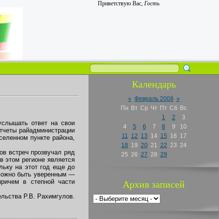
Приветствую Вас
,
Гость
Календарь
«
Февраль 2008
»
Пн
Вт
Ср
Чт
Пт
Сб
Вс
1
2
3
услышать ответ на свои
4
5
6
7
8
9
10
тчеты райадминистрации
11
12
13
14
15
16
17
селенном пункте района,
18
19
20
21
22
23
24
ов встреч прозвучал ряд
25
26
27
28
29
в этом регионе является
льку на этот год еще до
 можно быть уверенным —
причем в степной части
Архив записей
льства Р.В. Рахимгулов.