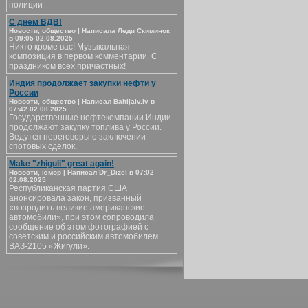
полиции
С днём ВДВ!
Новости, общество | Написала Леди Скиминок
в 09:05 02.08.2025
Никто кроме вас! Музыкальная
композиция в первом комментарии. С
праздником всех причастных!
Индия продолжает закупки нефти у
России
Новости, общество | Написал Baltijalv.lv в
07:42 02.08.2025
Государственные нефтекомпании Индии
продолжают закупку топлива у России.
Ведутся переговоры о заключении
спотовых сделок.
Make "zhiguli" great again!
Новости, юмор | Написал Dr_Dizel в 07:02
02.08.2025
Республиканская партия США
анонсировала закон, призванный
«возродить великие американские
автомобили», при этом сопроводила
сообщение об этом фотографией с
советским и российским автомобилем
ВАЗ-2105 «Жигули».