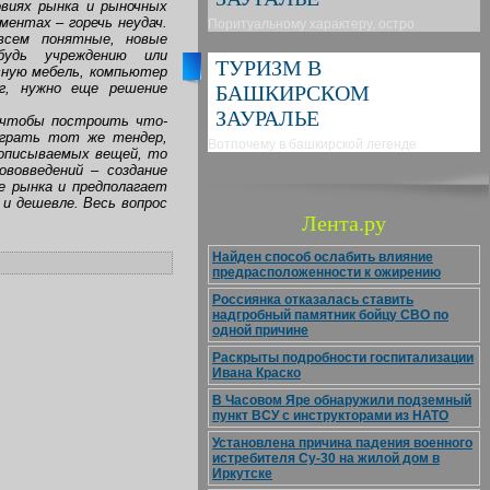
овиях рынка и рыночных
ментах – горечь неудач.
Поритуальному характеру, остро
всем понятные, новые
ибудь учреждению или
ТУРИЗМ В
сную мебель, компьютер
ег, нужно еще решение
БАШКИРСКОМ
ЗАУРАЛЬЕ
: чтобы построить что-
играть тот же тендер,
Вотпочему в башкирской легенде
 описываемых вещей, то
ововведений – создание
е рынка и предполагает
и дешевле. Весь вопрос
Лента.ру
Найден способ ослабить влияние
предрасположенности к ожирению
Россиянка отказалась ставить
надгробный памятник бойцу СВО по
одной причине
Раскрыты подробности госпитализации
Ивана Краско
В Часовом Яре обнаружили подземный
пункт ВСУ с инструкторами из НАТО
Установлена причина падения военного
истребителя Су-30 на жилой дом в
Иркутске