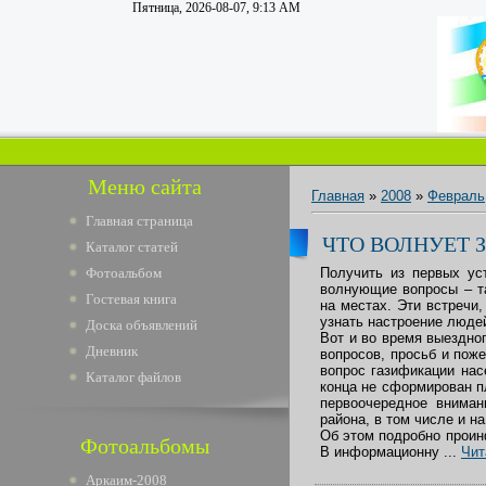
Пятница, 2026-08-07, 9:13 AM
Меню сайта
Главная
»
2008
»
Февраль
Главная страница
ЧТО ВОЛНУЕТ 
Каталог статей
Фотоальбом
Получить из первых ус
волнующие вопросы – т
Гостевая книга
на местах. Эти встречи
узнать настроение люде
Доска объявлений
Вот и во время выездно
Дневник
вопросов, просьб и пож
вопрос газификации нас
Каталог файлов
конца не сформирован п
первоочередное вниман
района, в том числе и н
Об этом подробно проин
Фотоальбомы
В информационну
...
Чит
Аркаим-2008