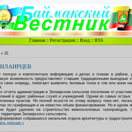
Главная
::
Регистрация
::
Вход
::
RSS
»
15
ЗИЛАИРЦЕВ
т полную и компетентную информацию о делах и планах в районе, 
акую возможность предоставляют ставшие традиционными выездные о
, в свою очередь, помогают выявлять болевые точки в том или ином на
й.
го отчета администрации в Зилаирском сельском поселении от участник
еланий в адрес районных служб и учреждений. Одним из самых острых 
еленных пунктов. Но полной ясности по этому вопросу пока нет, поско
лан по газификации и не известен объем финансирования. Но в одном
ие будет уделено на строительство межпоселковых газопроводов, 
а территории Зилаирского сельсовета.
формировал собравшихся начальник отдела архитектуры и градостроите
ать дальше »