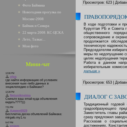
Просмотров:
623
|
Добави
Фото Баймака
Новогодняя прогулка по
ПРАВОПОРЯДОК
Москве-2008
В ходе подготовки и пр
Баймак и Самара
Курултая РБ и Совета г
22 марта 2008. КС-ЦСКА
общественного порядк
сопровождение и охран
Лето, Талкас...
продолжается обследо
техническую надежность
Мои фото
Председателям избирате
меры по недопущению ск
целях недопущения тера
Работа в данном напр
Мини-чат
избирательным комисси
дальше »
Просмотров:
653
|
Добави
ДИАЛОГ С ЗА
Традиционный годовой 
градообразующего пр
Заместитель главы райа
сразу предложил заводч
Рассказав о социальн
достижениях, Константи