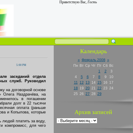
Приветствую Вас
,
Гость
Календарь
«
Февраль 2008
»
5:00 PM
Пн
Вт
Ср
Чт
Пт
Сб
Вс
1
2
3
але заседаний отдела
4
5
6
7
8
9
10
ных служб. Руководил
11
12
13
14
15
16
17
18
19
20
21
22
23
24
ку на договорной основе
25
26
27
28
29
» Олега Наздрачёва, на
зменилось в погашении
абрали долг в 22 тысячи
есячная оплата (раньше
Архив записей
ова и Копылова, которые
 людей платить за воду,
ти компромисс, для чего