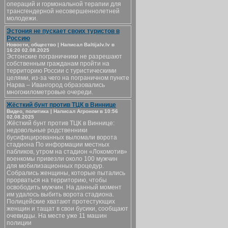
операций и гормональной терапии для
трансгендерной несовершеннолетней
молодежи.
Эстония не пускает своих туристов в
Россию
Новости, общество | Написал Baltijalv.lv в
16:20 02.08.2025
Эстонские пограничники не разрешают
собственным гражданам пройти на
территорию России с туристическими
целями, из-за чего на пограничном пункте
Нарва – Ивангород образовались
многокилометровые очереди.
Жёсткий бунт против ТЦК в Виннице
Видео, политика | Написал Агроном в 10:56
02.08.2025
Жёсткий бунт против ТЦК в Виннице:
недовольные родственники
бусифицированных выломали ворота
стадиона По информации местных
пабликов, утром на стадион «Локомотив»
военкомы привезли около 100 мужчин
для мобилизационных процедур.
Собрались женщины, которые пытались
прорваться на территорию, чтобы
освободить мужчин. На данный момент
им удалось выбить ворота стадиона.
Полицейские хватают протестующих
женщин и тащат в свои бусики, сообщают
очевидцы. На месте уже 11 машин
полиции