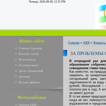
Четверг, 2026-08-06, 12:55 PM
Меню сайта
Главная
»
2008
»
Февраль
Главная страница
ЗА ПРОБЛЕМЫ
Каталог статей
Фотоальбом
В очередной раз для
образования собралис
Гостевая книга
совещанием глава горо
Доска объявлений
Как известно, на преды
закрепить за конкретн
Дневник
сегодняшний день зак
Каталог файлов
задолженности за воду 
рублей, Молодежной – 
платили раз в год). А 
не имеют долгов.
Фотоальбомы
В то же время председат
когда её нет поблизост
водоканалом и городски
Аркаим-2008