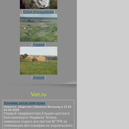
[
Юлия Игольникова
]
[
Аркаим
]
[
Аркаим
]
Vott.ru
Хроники антисемитизма
Новости, общество | Написал Barmang в 12:24
03.08.2025
Первый замдиректора Ельцин-центра в
Екатеринбурге Людмила Телень
намерена подать иск против ВГТРК за
публикацию фотографии ее израильского