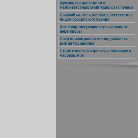
Мужчин предупредили о
малоизвестных симптомах рака пениса
Бывший «ангел» Victoria's Secret стала
лицом российского бренда
Две конфликтующие страны начали
переговоры
Боец Клинок рассказал подробности
взятия Часова Яра
Стало известно о десятках погибших в
Часовом Яре