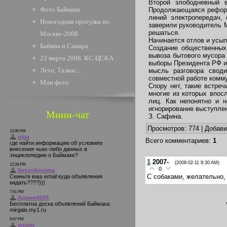
Второй злободневный 
Фото Баймака
Продолжающаяся реформа
линий электропередач,
Новогодняя прогулка по
заверили руководитель 
решаться.
Москве-2008
Начинается отлов и усып
Баймак и Самара
Создание общественных
вывоза бытового мусора 
22 марта 2008. КС-ЦСКА
выборы Президента РФ и
Лето, Талкас...
мысль разговора своди
совместной работе комм
Мои фото
Спору нет, такие встре
многие из которых впос
лиц. Как непонятно и 
игнорирование выступлен
Мини-чат
З. Сафина.
Просмотров
: 774 |
Добав
Всего комментариев
:
1
1
2007-
(2008-02-11 9:30 AM)
0
С собаками, желательно,