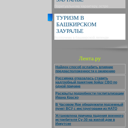
Поритуальному характеру, остро
ТУРИЗМ В
БАШКИРСКОМ
ЗАУРАЛЬЕ
Вотпочему в башкирской легенде
Лента.ру
Найден способ ослабить влияние
предрасположенности к ожирению
Россиянка отказалась ставить
надгробный памятник бойцу СВО по
одной причине
Раскрыты подробности госпитализации
Ивана Краско
В Часовом Яре обнаружили подземный
пункт ВСУ с инструкторами из НАТО
Установлена причина падения военного
истребителя Су-30 на жилой дом в
Иркутске