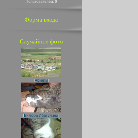
Пользователей:
0
Форма входа
Случайное фото
[
Аркаим
]
[
Вилюра Ибатулина
]