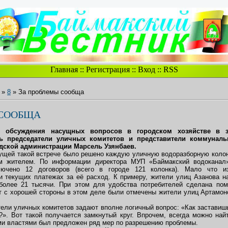
Главная
::
Регистрация
::
Вход
::
RSS
»
8
» За проблемы сообща
 СООБЩА
 обсуждения насущных вопросов в городском хозяйстве в з
ь председатели уличных комитетов и представители коммуналь
дской администрации Марсель Узянбаев.
дущей такой встрече было решено каждую уличную водоразборную колон
ым жителем. По информации директора МУП «Баймакский водоканал
лючено 12 договоров (всего в городе 121 колонка). Мало что и
и текущих платежах за её расход. К примеру, жители улиц Азанова н
более 21 тысячи. При этом для удобства потребителей сделана пом
вот с хорошей стороны в этом деле были отмечены жители улиц Артамон
ели уличных комитетов задают вполне логичный вопрос: «Как заставишь
и?». Вот такой получается замкнутый круг. Впрочем, всегда можно най
ми властями был предложен ряд мер по разрешению проблемы.