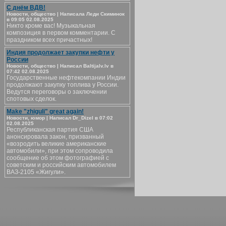
С днём ВДВ!
Новости, общество | Написала Леди Скиминок
в 09:05 02.08.2025
Никто кроме вас! Музыкальная
композиция в первом комментарии. С
праздником всех причастных!
Индия продолжает закупки нефти у
России
Новости, общество | Написал Baltijalv.lv в
07:42 02.08.2025
Государственные нефтекомпании Индии
продолжают закупку топлива у России.
Ведутся переговоры о заключении
спотовых сделок.
Make "zhiguli" great again!
Новости, юмор | Написал Dr_Dizel в 07:02
02.08.2025
Республиканская партия США
анонсировала закон, призванный
«возродить великие американские
автомобили», при этом сопроводила
сообщение об этом фотографией с
советским и российским автомобилем
ВАЗ-2105 «Жигули».