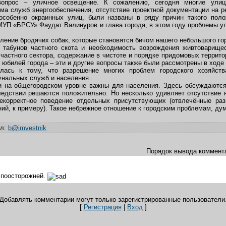
вопрос – уличное освещение. К сожалению, сегодня многие улиц
 служб энергообеспечения, отсутствие проектной документации на р
 особенно окраинных улиц, были названы в ряду причин такого поло
МУП «БРСУ» Фаудат Валинуров и глава города, в этом году проблемы у
ление бродячих собак, которые становятся бичом нашего небольшого го
 табунов частного скота и необходимость возрождения живтоварищес
частного сектора, содержание в чистоте и порядке придомовых террито
 юбилей города – эти и другие вопросы также были рассмотрены в ходе
лась к тому, что разрешение многих проблем городского хозяйст
унальных служб и населения.
чи на общегородском уровне важны для населения. Здесь обсуждаютс
ледствии решаются положительно. Но несколько удивляет отсутствие 
некорректное поведение отдельных присутствующих (отвлечённые раз
ий, к примеру). Такое небрежное отношение к городским проблемам, ду
ил
:
b@imvestnik
Порядок вывода коммент
 поосторожней.
Добавлять комментарии могут только зарегистрированные пользователи
[
Регистрация
|
Вход
]