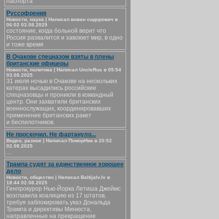
паспорта
Руссофрения
Новости, наука | Написал вован сидорович в
06:02 03.08.2025
состояние, когда больной верит что
Россия развалится и завоюет мир, в одно
и тоже время
В Очакове спецназом взяты в плены
британские офицеры
Новости, политика | Написал UncleRus в 05:54
03.08.2025
31 июля ночью в Очакове на нескольких
катерах высадились российские
спецназовцы и проникли в командный
центр. Они захватили британских
военнослужащих, координировавших
применение британских ракет
и беспилотников.
Не проскочил. Не фартануло...
Видео, разное | Написал ПоморНик в 20:52
02.08.2025
....
Трампа судят за единственное хорошее
дело
Новости, общество | Написал Baltijalv.lv в
18:44 02.08.2025
Генпрокурор Нью-Йорка Летиша Джеймс
возглавила коалицию из 17 штатов,
требуя заблокировать указ Дональда
Трампа и директивы Минюста,
направленные на прекращение