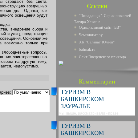
ы страдают без света.
Ссылки
еконструкцию воздушных
жения дел. Однако, как
личного освещения будут
"Попаданцы". Серия повестей
Тагира Хажина
родка.
Официальный сайт "БВ"
тва, внедрение сбора и
рий и улиц, предстоящие
Чемпионат.ру
 совещания. Основная же
ХК "Салават Юлаев"
ва возможно только при
baimak.ru
я злободневные вопросы,
на них заинтересованных
Сайт Введенского прихода
говоры на другую тему,
мается, недопустимо.
Комментарии
ТУРИЗМ В
ариев:
БАШКИРСКОМ
ЗАУРАЛЬЕ
Мы, выше, рассматривали «праве
.
ТУРИЗМ В
БАШКИРСКОМ