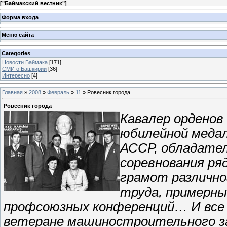
[
"Баймакский вестник"
]
Форма входа
Меню сайта
Categories
Новости Баймака
[171]
СМИ о Башкирии
[36]
Интересно
[4]
Главная
»
2008
»
Февраль
»
11
» Ровесник города
Ровесник города
Кавалер орденов 
юбилейной медал
АССР, обладател
соревнования р
грамот различно
труда, примерны
профсоюзных конференций… И все э
ветеране машиностроительного з