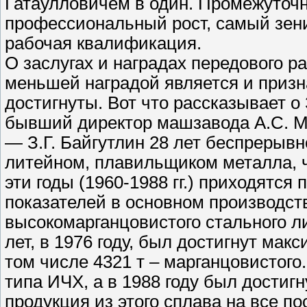
Гатаулловичем в один. Промежуточ
профессиональный рост, самый зени
рабочая квалификация.
О заслугах и наградах передового р
меньшей наградой является и призна
достигнуты. Вот что рассказывает о
бывший директор машзавода А.С. 
— З.Г. Байгутлин 28 лет беспрерывн
литейном, плавильщиком металла, ч
эти годы (1960-1988 гг.) приходятс
показателей в основном производстве
высокомарганцовистого стального ли
лет, в 1976 году, был достигнут мак
том числе 4321 т – марганцовистого.
типа ИЧХ, а в 1988 году был достиг
продукция из этого сплава на все п