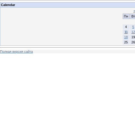
Calendar
Пн
Вт
4
5
11
12
18
19
25
26
Полная версия сайта