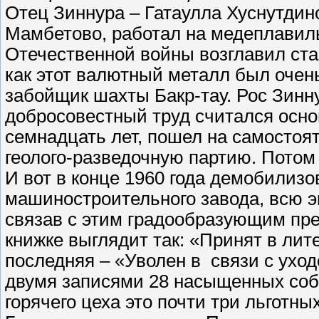
Отец Зиннура – Гатаулла Хуснутдин
Мамбетово, работал на медеплавил
Отечественной войны возглавил ста
как этот валютный металл был очен
забойщик шахты Бакр-тау. Рос Зинну
добросовестный труд считался основ
семнадцать лет, пошел на самостоя
геолого-разведочную партию. Потом 
И вот в конце 1960 года демобилизо
машиностроительного завода, всю э
связав с этим градообразующим пре
книжке выглядит так: «Принят в ли
последняя – «Уволен в связи с ухо
двумя записями 28 насыщенных собы
горячего цеха это почти три льготн