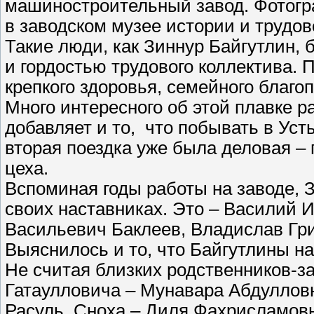
машиностроительный завод. Фотогра
в заводском музее истории и трудо
Такие люди, как Зиннур Байгутлин, 
и гордостью трудового коллектива.
крепкого здоровья, семейного благо
Много интересного об этой плавке р
добавляет и то, что побывать в Уст
вторая поездка уже была деловая – 
цеха.
Вспоминая годы работы на заводе, 
своих наставниках. Это – Василий 
Васильевич Баклеев, Владислав Гри
Выяснилось и то, что Байгутлины н
Не считая близких родственников-з
Гатаулловича – Мунавара Абдуллов
Расуль. Сноха – Диля Фахрисламовн