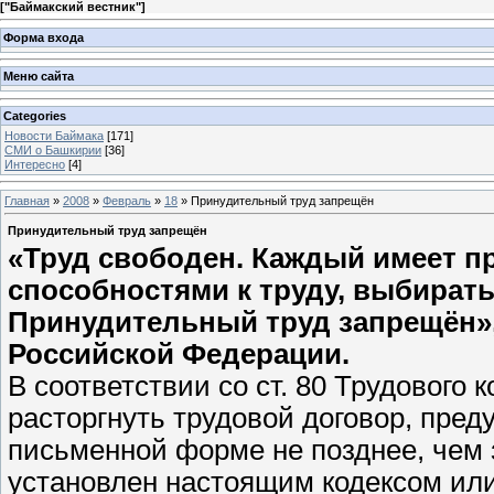
[
"Баймакский вестник"
]
Форма входа
Меню сайта
Categories
Новости Баймака
[171]
СМИ о Башкирии
[36]
Интересно
[4]
Главная
»
2008
»
Февраль
»
18
» Принудительный труд запрещён
Принудительный труд запрещён
«Труд свободен. Каждый имеет п
способностями к труду, выбират
Принудительный труд запрещён», -
Российской Федерации.
В соответствии со ст. 80 Трудового 
расторгнуть трудовой договор, пред
письменной форме не позднее, чем з
установлен настоящим кодексом ил