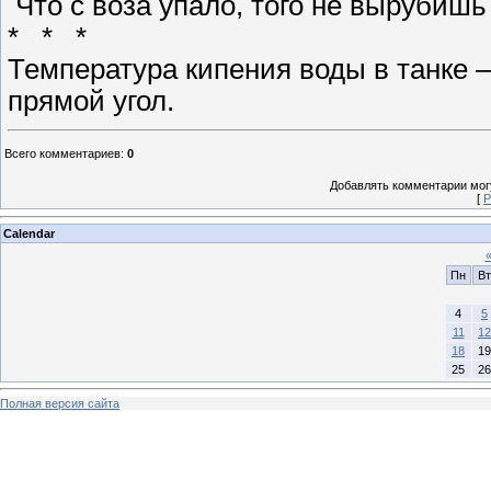
Что с воза упало, того не вырубишь
* * *
Температура кипения воды в танке —
прямой угол.
Всего комментариев
:
0
Добавлять комментарии могу
[
Р
Calendar
Пн
Вт
4
5
11
12
18
19
25
26
Полная версия сайта