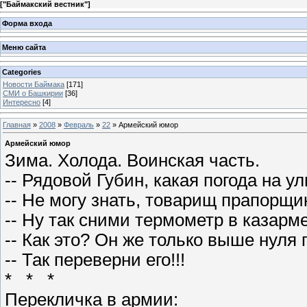
[
"Баймакский вестник"
]
Форма входа
Меню сайта
Categories
Новости Баймака
[171]
СМИ о Башкирии
[36]
Интересно
[4]
Главная
»
2008
»
Февраль
»
22
» Армейский юмор
Армейский юмор
Зима. Холода. Воинская часть.
-- Рядовой Губин, какая погода на у
-- Не могу знать, товарищ прапорщи
-- Ну так сними термометр в казарм
-- Как это? Он же только выше нуля
-- Так переверни его!!!
* * *
Перекличка в армии: