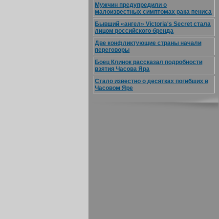
Мужчин предупредили о
малоизвестных симптомах рака пениса
Бывший «ангел» Victoria's Secret стала
лицом российского бренда
Две конфликтующие страны начали
переговоры
Боец Клинок рассказал подробности
взятия Часова Яра
Стало известно о десятках погибших в
Часовом Яре