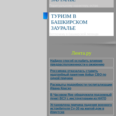
Поритуальному характеру, остро
ТУРИЗМ В
БАШКИРСКОМ
ЗАУРАЛЬЕ
Вотпочему в башкирской легенде
Лента.ру
Найден способ ослабить влияние
предрасположенности к ожирению
Россиянка отказалась ставить
надгробный памятник бойцу СВО по
одной причине
Раскрыты подробности госпитализации
Ивана Краско
В Часовом Яре обнаружили подземный
пункт ВСУ с инструкторами из НАТО
Установлена причина падения военного
истребителя Су-30 на жилой дом в
Иркутске