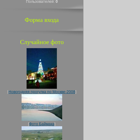
Пользователей:
0
Форма входа
Случайное фото
[
Новогодняя прогулка по Москве-2008
]
[
Фото Баймака
]