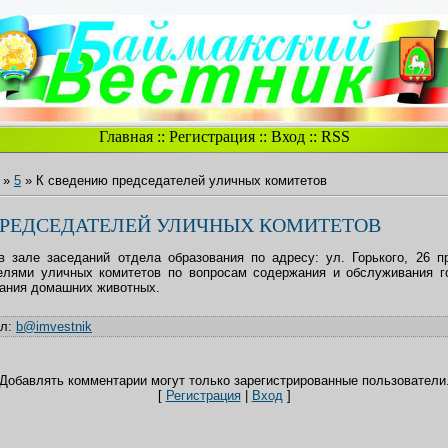
Главная
::
Регистрация
::
Вход
::
RSS
»
5
» К сведению председателей уличных комитетов
ПРЕДСЕДАТЕЛЕЙ УЛИЧНЫХ КОМИТЕТОВ
 зале заседаний отдела образования по адресу: ул. Горького, 26 п
лями уличных комитетов по вопросам содержания и обслуживания гор
ания домашних животных.
ил
:
b@imvestnik
Добавлять комментарии могут только зарегистрированные пользователи
[
Регистрация
|
Вход
]