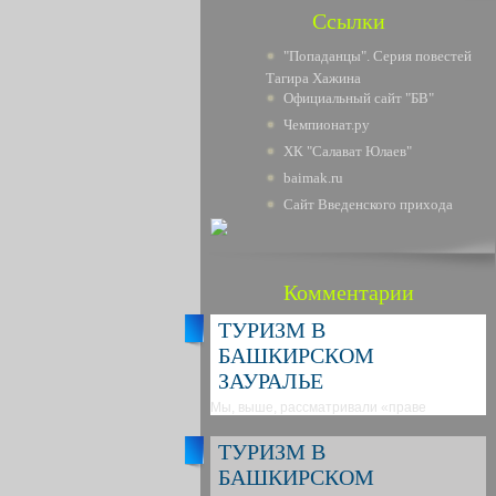
Ссылки
"Попаданцы". Серия повестей
Тагира Хажина
Официальный сайт "БВ"
Чемпионат.ру
ХК "Салават Юлаев"
baimak.ru
Сайт Введенского прихода
Комментарии
ТУРИЗМ В
БАШКИРСКОМ
ЗАУРАЛЬЕ
Мы, выше, рассматривали «праве
ТУРИЗМ В
БАШКИРСКОМ