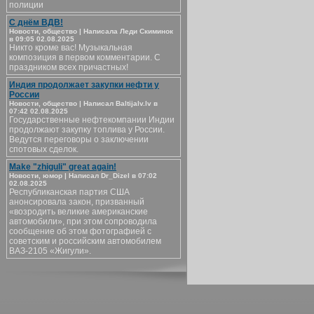
полиции
С днём ВДВ!
Новости, общество | Написала Леди Скиминок
в 09:05 02.08.2025
Никто кроме вас! Музыкальная
композиция в первом комментарии. С
праздником всех причастных!
Индия продолжает закупки нефти у
России
Новости, общество | Написал Baltijalv.lv в
07:42 02.08.2025
Государственные нефтекомпании Индии
продолжают закупку топлива у России.
Ведутся переговоры о заключении
спотовых сделок.
Make "zhiguli" great again!
Новости, юмор | Написал Dr_Dizel в 07:02
02.08.2025
Республиканская партия США
анонсировала закон, призванный
«возродить великие американские
автомобили», при этом сопроводила
сообщение об этом фотографией с
советским и российским автомобилем
ВАЗ-2105 «Жигули».