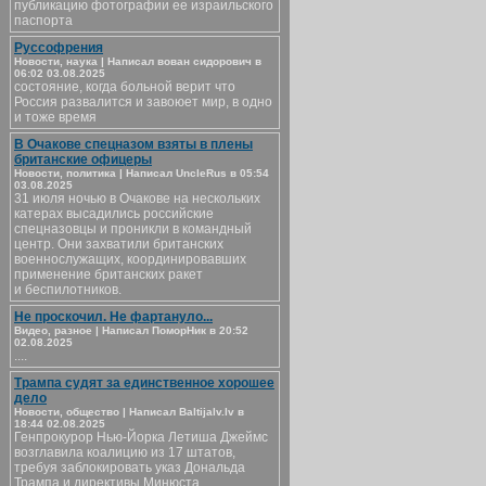
публикацию фотографии ее израильского
паспорта
Руссофрения
Новости, наука | Написал вован сидорович в
06:02 03.08.2025
состояние, когда больной верит что
Россия развалится и завоюет мир, в одно
и тоже время
В Очакове спецназом взяты в плены
британские офицеры
Новости, политика | Написал UncleRus в 05:54
03.08.2025
31 июля ночью в Очакове на нескольких
катерах высадились российские
спецназовцы и проникли в командный
центр. Они захватили британских
военнослужащих, координировавших
применение британских ракет
и беспилотников.
Не проскочил. Не фартануло...
Видео, разное | Написал ПоморНик в 20:52
02.08.2025
....
Трампа судят за единственное хорошее
дело
Новости, общество | Написал Baltijalv.lv в
18:44 02.08.2025
Генпрокурор Нью-Йорка Летиша Джеймс
возглавила коалицию из 17 штатов,
требуя заблокировать указ Дональда
Трампа и директивы Минюста,