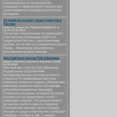
направленные на прекращение
операций и гормональной терапии для
трансгендерной несовершеннолетней
молодежи.
Эстония не пускает своих туристов в
Россию
Новости, общество | Написал Baltijalv.lv в
16:20 02.08.2025
Эстонские пограничники не разрешают
собственным гражданам пройти на
территорию России с туристическими
целями, из-за чего на пограничном пункте
Нарва – Ивангород образовались
многокилометровые очереди.
Жёсткий бунт против ТЦК в Виннице
Видео, политика | Написал Агроном в 10:56
02.08.2025
Жёсткий бунт против ТЦК в Виннице:
недовольные родственники
бусифицированных выломали ворота
стадиона По информации местных
пабликов, утром на стадион «Локомотив»
военкомы привезли около 100 мужчин
для мобилизационных процедур.
Собрались женщины, которые пытались
прорваться на территорию, чтобы
освободить мужчин. На данный момент
им удалось выбить ворота стадиона.
Полицейские хватают протестующих
женщин и тащат в свои бусики, сообщают
очевидцы. На месте уже 11 машин