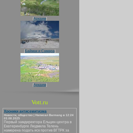
[
Аркаим
]
[
Баймак и Самара
]
[
Аркаим
]
Vott.ru
Хроники антисемитизма
Новости, общество | Написал Barmang в 12:24
03.08.2025
Первый замдиректора Ельцин-центра в
Екатеринбурге Людмила Телень
намерена подать иск против ВГТРК за