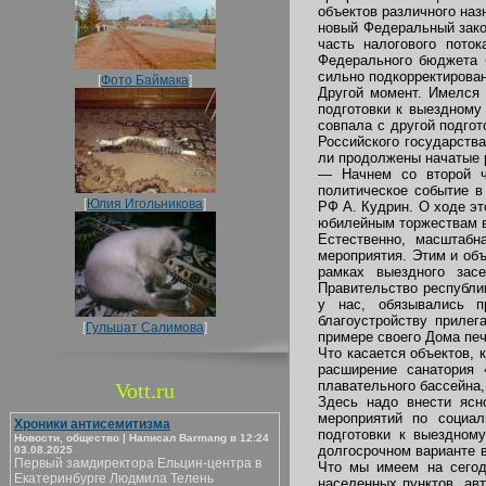
объектов различного наз
новый Федеральный зако
часть налогового пото
Федерального бюджета б
сильно подкорректирован
[
Фото Баймака
]
Другой момент. Имелся 
подготовки к выездному
совпала с другой подго
Российского государств
ли продолжены начатые 
— Начнем со второй ч
политическое событие в
[
Юлия Игольникова
]
РФ А. Кудрин. О ходе эт
юбилейным торжествам в
Естественно, масштаб
мероприятия. Этим и об
рамках выездного зас
Правительство республи
у нас, обязывались п
благоустройству прилег
[
Гульшат Салимова
]
примере своего Дома печа
Что касается объектов, 
расширение санатория 
плавательного бассейна,
Vott.ru
Здесь надо внести ясн
мероприятий по социал
Хроники антисемитизма
подготовки к выездном
Новости, общество | Написал Barmang в 12:24
долгосрочном варианте в
03.08.2025
Первый замдиректора Ельцин-центра в
Что мы имеем на сегод
Екатеринбурге Людмила Телень
населенных пунктов, ав