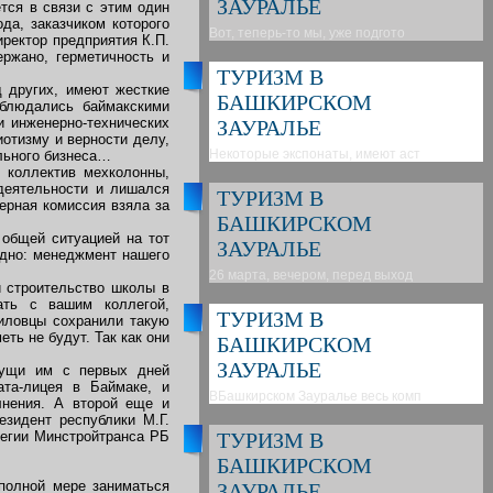
ЗАУРАЛЬЕ
тся в связи с этим один
да, заказчиком которого
Вот, теперь-то мы, уже подгото
иректор предприятия К.П.
ржано, герметичность и
ТУРИЗМ В
д других, имеют жесткие
БАШКИРСКОМ
блюдались баймакскими
 инженерно-технических
ЗАУРАЛЬЕ
отизму и верности делу,
Некоторые экспонаты, имеют аст
льного бизнеса…
 коллектив мехколонны,
деятельности и лишался
ТУРИЗМ В
ерная комиссия взяла за
БАШКИРСКОМ
 общей ситуацией на тот
ЗАУРАЛЬЕ
одно: менеджмент нашего
26 марта, вечером, перед выход
и строительство школы в
ать с вашим коллегой,
ТУРИЗМ В
иловцы сохранили такую
еть не будут. Так как они
БАШКИРСКОМ
ЗАУРАЛЬЕ
сущи им с первых дней
ата-лицея в Баймаке, и
ВБашкирском Зауралье весь комп
лнения. А второй еще и
зидент республики М.Г.
легии Минстройтранса РБ
ТУРИЗМ В
БАШКИРСКОМ
полной мере заниматься
ЗАУРАЛЬЕ