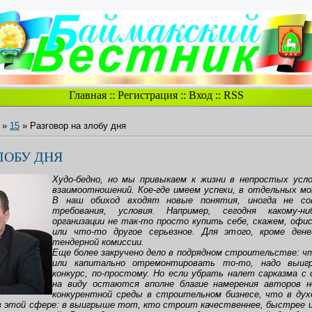
Главная
::
Регистрация
::
Вход
::
RSS
»
15
» Разговор на злобу дня
ЛОБУ ДНЯ
Худо-бедно, но мы привыкаем к жизни в непростых усл
взаимоотношений. Кое-где имеем успехи, в отдельных мо
В наш обиход входят новые понятия, иногда не со
требования, условия. Например, сегодня какому-н
организации не так-то просто купить себе, скажем, офи
или что-то другое серьезное. Для этого, кроме ден
тендерной комиссии.
Еще более закручено дело в подрядном строительстве: 
или капитально отремонтировать то-то, надо выи
конкурс, по-простому. Но если убрать налет сарказма с
на виду остаются вполне благие намерения авторов н
конкурентной среды в строительном бизнесе, что в дух
в этой сфере: в выигрыше тот, кто строит качественнее, быстрее и