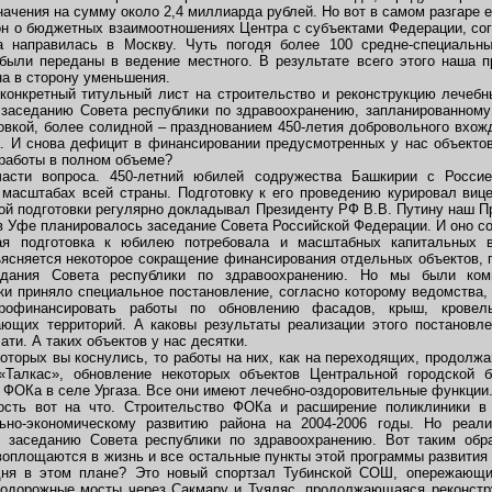
начения на сумму около 2,4 миллиарда рублей. Но вот в самом разгаре 
н о бюджетных взаимоотношениях Центра с субъектами Федерации, со
ка направилась в Москву. Чуть погодя более 100 средне-специальн
ыли переданы в ведение местного. В результате всего этого наша п
а в сторону уменьшения.
конкретный титульный лист на строительство и реконструкцию лечеб
 заседанию Совета республики по здравоохранению, запланированному 
товкой, более солидной – празднованием 450-летия добровольного вхож
а. И снова дефицит в финансировании предусмотренных у нас объектов
работы в полном объеме?
асти вопроса. 450-летний юбилей содружества Башкирии с Росси
 масштабах всей страны. Подготовку к его проведению курировал виц
ой подготовки регулярно докладывал Президенту РФ В.В. Путину наш Пр
 Уфе планировалось заседание Совета Российской Федерации. И оно со
ная подготовка к юбилею потребовала и масштабных капитальных 
ъясняется некоторое сокращение финансирования отдельных объектов, 
едания Совета республики по здравоохранению. Но мы были ком
ки приняло специальное постановление, согласно которому ведомств
рофинансировать работы по обновлению фасадов, крыш, кровел
ающих территорий. А каковы результаты реализации этого постановл
ти. А таких объектов у нас десятки.
которых вы коснулись, то работы на них, как на переходящих, продолж
«Талкас», обновление некоторых объектов Центральной городской б
 ФОКа в селе Ургаза. Все они имеют лечебно-оздоровительные функции
ость вот на что. Строительство ФОКа и расширение поликлиники в
ьно-экономическому развитию района на 2004-2006 годы. Но реал
у заседанию Совета республики по здравоохранению. Вот таким обр
оплощаются в жизнь и все остальные пункты этой программы развития р
ня в этом плане? Это новый спортзал Тубинской СОШ, опережающи
тодорожные мосты через Сакмару и Туяляс, продолжающаяся реконстр