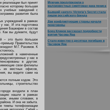
ее реализации был принят
Мужчин предупредили о
малоизвестных симптомах рака пениса
гласно которому большая
ых учебных заведений с
Бывший «ангел» Victoria's Secret стала
рограмма развития была
лицом российского бренда
ных учреждений в рамках
Две конфликтующие страны начали
у нас. И эта подготовка
переговоры
дения Башкирии в состав
Боец Клинок рассказал подробности
. Как вы думаете, будут
взятия Часова Яра
ей – это было большое
Стало известно о десятках погибших в
е-премьер Правительства
Часовом Яре
езидент М.Г. Рахимов. К
стоялось.
вложений в намеченные
предусмотренных у нас в
пенсированы в другом:
а, имеющие свои филиалы
ь их местных офисов,
ения, вы видите сами на
аются полным ходом. Это
ольницы, строительство
.
 городе входили в план
изацию нашли в рамках
азом, иными словами, в
айона. И она не забыта.
е темпы телефонизации
укция автодорог Сибай –