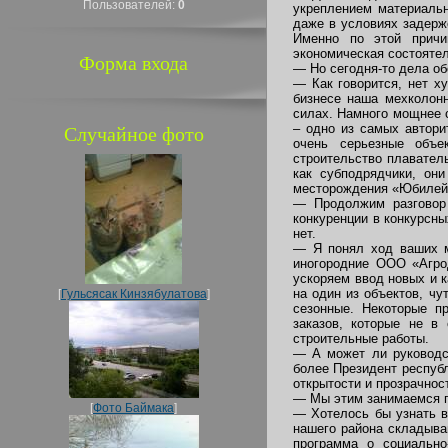
Пользователей:
0
укреплением материальн
даже в условиях задерж
Именно по этой причи
экономическая состояте
Форма входа
— Но сегодня-то дела об
— Как говорится, нет х
бизнесе наша мехколонн
силах. Намного мощнее 
– одно из самых автори
Случайное фото
очень серьезные объе
строительство плавател
как субподрядчики, он
месторождения «Юбилейн
— Продолжим разговор 
конкуренции в конкурсны
нет.
— Я понял ход ваших м
иногородние ООО «Агро
ускоряем ввод новых и к
на один из объектов, ч
[
Гульсясак Кинзябулатова
]
сезонные. Некоторые п
заказов, которые не в
строительные работы.
— А может ли руководст
более Президент респуб
открытости и прозрачнос
— Мы этим занимаемся по
[
Фото Баймака
]
— Хотелось бы узнать в
нашего района складываю
программа о социально