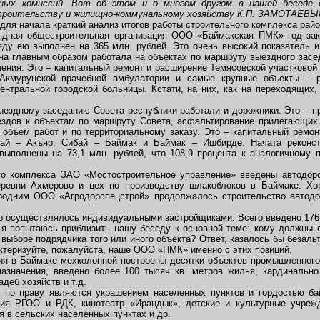
ных комиссий. Вот об этом и о многом другом в нашей беседе
троительству и жилищно-коммунальному хозяйству К.П. ЗАМОТАЕВЫ
для начала краткий анализ итогов работы строительного комплекса район
дная общестроительная организация ООО «Баймакская ПМК» год за
яду ею выполнен на 365 млн. рублей. Это очень высокий показатель и
на главным образом работала на объектах по маршруту выездного засе
нения. Это – капитальный ремонт и расширение Темясовской участковой
кмурунской врачебной амбулатории и самые крупные объекты – ре
ентральной городской больницы. Кстати, на них, как на переходящих
выездному заседанию Совета республики работали и дорожники. Это – п
ездов к объектам по маршруту Совета, асфальтирование прилегающих 
 объем работ и по территориальному заказу. Это – капитальный ремо
бай – Акъяр, Сибай – Баймак и Баймак – Ишбирде. Начата реконс
ыполнены на 73,1 млн. рублей, что 108,9 процента к аналогичному 
го комплекса ЗАО «Мостостроительное управление» введены автодор
еревни Ахмерово и цех по производству шлакоблоков в Баймаке. Хо
ородним ООО «Агродорспецстрой» продолжалось строительство автодо
 осуществлялось индивидуальными застройщиками. Всего введено 1761
я попытаюсь приблизить нашу беседу к основной теме: кому должны 
выборе подрядчика того или иного объекта? Ответ, казалось бы безаль
ктеризуйте, пожалуйста, наше ООО «ПМК» именно с этих позиций.
я в Баймаке мехколонной построены десятки объектов промышленного,
назначения, введено более 100 тысяч кв. метров жилья, кардинальн
деб хозяйств и т.д.
я по праву являются украшением населенных пунктов и гордостью ба
я РГОО и РДК, кинотеатр «Ирандык», детские и культурные учреж
 в сельских населенных пунктах и др.