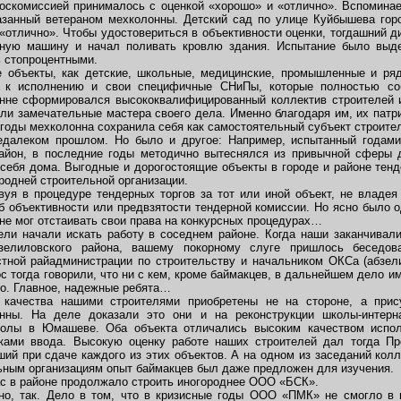
оскомиссией принималось с оценкой «хорошо» и «отлично». Вспоминае
азанный ветераном мехколонны. Детский сад по улице Куйбышева горо
«отлично». Чтобы удостовериться в объективности оценки, тогдашний д
ную машину и начал поливать кровлю здания. Испытание было выде
ь стопроцентными.
е объекты, как детские, школьные, медицинские, промышленные и ря
я к исполнению и свои специфичные СНиПы, которые полностью со
нне сформировался высококвалифицированный коллектив строителей и
ли замечательные мастера своего дела. Именно благодаря им, их патри
 годы мехколонна сохранила себя как самостоятельный субъект строите
далеком прошлом. Но было и другое: Например, испытанный годами
район, в последние годы методично вытеснялся из привычной сферы 
 себя дома. Выгодные и дорогостоящие объекты в городе и районе тенд
родней строительной организации.
вуя в процедуре тендерных торгов за тот или иной объект, не владея
об объективности или предвзятости тендерной комиссии. Но ясно было 
е мог отстаивать свои права на конкурсных процедурах…
тели начали искать работу в соседнем районе. Когда наши заканчивал
зелиловского района, вашему покорному слуге пришлось беседов
тной райадминистрации по строительству и начальником ОКСа (абзел
с тогда говорили, что ни с кем, кроме баймакцев, в дальнейшем дело им
ро. Главное, надежные ребята…
 качества нашими строителями приобретены не на стороне, а при
нны. На деле доказали это они и на реконструкции школы-интерн
колы в Юмашеве. Оба объекта отличались высоким качеством испо
ками ввода. Высокую оценку работе наших строителей дал тогда Пре
ший при сдаче каждого из этих объектов. А на одном из заседаний кол
ьным организациям опыт баймакцев был даже предложен для изучения.
ас в районе продолжало строить иногороднее ООО «БСК».
но, так. Дело в том, что в кризисные годы ООО «ПМК» не смогло в 