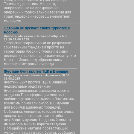
Трампа и директивы Минюста,
направленные на прекращение
операций и гормональной терапии для
трансгендерной несовершеннолетней
молодежи.
Эстония не пускает своих туристов в
Россию
Новости, общество | Написал Baltijalv.lv в
16:20 02.08.2025
Эстонские пограничники не разрешают
собственным гражданам пройти на
территорию России с туристическими
целями, из-за чего на пограничном пункте
Нарва – Ивангород образовались
многокилометровые очереди.
Жёсткий бунт против ТЦК в Виннице
Видео, политика | Написал Агроном в 10:56
02.08.2025
Жёсткий бунт против ТЦК в Виннице:
недовольные родственники
бусифицированных выломали ворота
стадиона По информации местных
пабликов, утром на стадион «Локомотив»
военкомы привезли около 100 мужчин
для мобилизационных процедур.
Собрались женщины, которые пытались
прорваться на территорию, чтобы
освободить мужчин. На данный момент
им удалось выбить ворота стадиона.
Полицейские хватают протестующих
женщин и тащат в свои бусики, сообщают