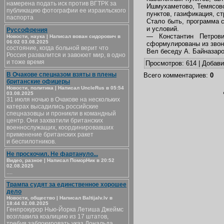
намерена подать иск против ВГТРК за
Ишмухаметово, Темясово
публикацию фотографии ее израильского
пунктов, газификация, с
паспорта
Стало быть, программа 
и условий.
Руссофрения
— Константин Петрови
Новости, наука | Написал вован сидорович в
06:02 03.08.2025
сформулированы из звонк
состояние, когда больной верит что
Вел беседу А. Байназаро
Россия развалится и завоюет мир, в одно
и тоже время
Просмотров
: 614 |
Добав
В Очакове спецназом взяты в плены
Всего комментариев
:
0
британские офицеры
Новости, политика | Написал UncleRus в 05:54
03.08.2025
31 июля ночью в Очакове на нескольких
катерах высадились российские
спецназовцы и проникли в командный
центр. Они захватили британских
военнослужащих, координировавших
применение британских ракет
и беспилотников.
Не проскочил. Не фартануло...
Видео, разное | Написал ПоморНик в 20:52
02.08.2025
....
Трампа судят за единственное хорошее
дело
Новости, общество | Написал Baltijalv.lv в
18:44 02.08.2025
Генпрокурор Нью-Йорка Летиша Джеймс
возглавила коалицию из 17 штатов,
требуя заблокировать указ Дональда