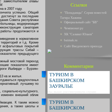
 с заместителем главы
Ссылки
М.
а в 2007 году.
кончила успешно. Общий
"Попаданцы". Серия повестей
 достигнут за последние
Тагира Хажина
дания Совета республики
Официальный сайт "БВ"
 больницы, модернизация
конструкция санатория
Чемпионат.ру
, работы продолжаются и
ХК "Салават Юлаев"
риведение в нормативное
baimak.ru
территорий и т.д. Кроме
нт асфальтовых покрытий
Сайт Введенского прихода
трукция трассы Сибай –
показателю предыдущего
ожный мостовой переход
рошие показатели имеет
Комментарии
роги Ишбирде – Бурзян-
ТУРИЗМ В
3 кв.м жилья.
БАШКИРСКОМ
отдаваться предпочтенья
тернативный: лучшему по
ЗАУРАЛЬЕ
 социально-культурного,
Мы, выше, рассматривали «праве
о изменен внешний облик
ТУРИЗМ В
ймакцев. К таким можно
дения, а также школы и
БАШКИРСКОМ