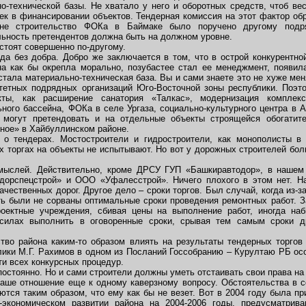
о-технической базы. Не хватало у него и оборотных средств, чтоб ве
ек в финансировании объектов. Тендерная комиссия на этот фактор об
не строительство ФОКа в Баймаке было поручено другому подр
льность претендентов должна быть на должном уровне.
стоят совершенно по-другому.
уда без добра. Добро же заключается в том, что в острой конкурентно
а как бы окрепла морально, позубастее стал ее менеджмент, появил
стала материально-техническая база. Вы и сами знаете это не хуже м
тетных подрядных организаций Юго-Восточной зоны республики. Поэт
кты, как расширение санатория «Талкас», модернизация комплекс
ьного бассейна, ФОКа в селе Ургаза, социально-культурного центра в 
и могут претендовать и на отдельные объекты строящейся обогатит
ое» в Хайбуллинском районе.
о тендерах. Мостостроители и гидростроители, как монополисты в 
х торгах на объекты не испытывают. Но вот у дорожных строителей бол
ыслей. Действительно, кроме ДРСУ ГУП «Башкиравтодор», в нашем 
дорспецстрой» и ООО «Уфалесстрой». Ничего плохого в этом нет. Н
ачественных дорог. Другое дело – сроки торгов. Был случай, когда из-з
уть были не сорваны оптимальные сроки проведения ремонтных работ. З
роектные учреждения, сбивая цены на выполнение работ, иногда наб
 силах выполнить в оговоренные сроки, срывая тем самым сроки д
во района каким-то образом влиять на результаты тендерных торгов
лики М.Г. Рахимов в одном из Посланий Госсобранию – Курултаю РБ ос
ти всех конкурсных процедур.
стоянно. Но и сами строители должны уметь отстаивать свои права на 
аше отношение еще к одному каверзному вопросу. Обстоятельства в 
тся таким образом, что ему как бы не везет. Вот в 2004 году была пр
-экономическом развитии района на 2004-2006 годы, предусматрив