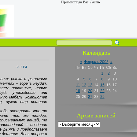
Приветствую Вас
,
Гость
Календарь
«
Февраль 2008
»
12:13 PM
Пн
Вт
Ср
Чт
Пт
Сб
Вс
1
2
3
овиях рынка и рыночных
4
5
6
7
8
9
10
ментах – горечь неудач.
11
12
13
14
15
16
17
всем понятные, новые
18
19
20
21
22
23
24
ибудь учреждению или
25
26
27
28
29
сную мебель, компьютер
ег, нужно еще решение
чтобы построить что-то
Архив записей
грать тот же тендер,
 описываемых вещей, то
ововведений – создание
е рынка и предполагает
 дешевле. Весь вопрос в