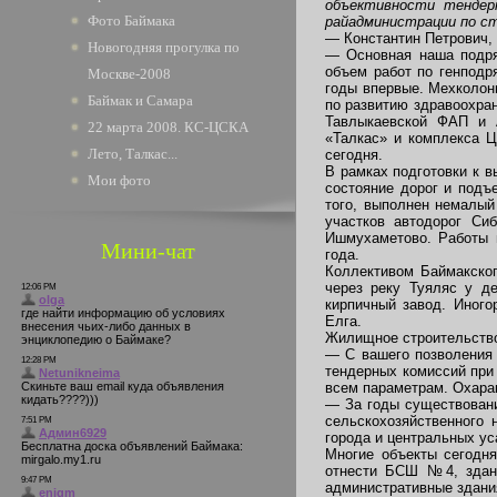
объективности тендер
Фото Баймака
райадминистрации по с
— Константин Петрович, 
Новогодняя прогулка по
— Основная наша подря
объем работ по генподр
Москве-2008
годы впервые. Мехколон
Баймак и Самара
по развитию здравоохра
Тавлыкаевской ФАП и А
22 марта 2008. КС-ЦСКА
«Талкас» и комплекса Ц
Лето, Талкас...
сегодня.
В рамках подготовки к 
Мои фото
состояние дорог и подъ
того, выполнен немалый
участков автодорог Си
Ишмухаметово. Работы в
Мини-чат
года.
Коллективом Баймакско
через реку Туяляс у д
кирпичный завод. Иног
Елга.
Жилищное строительство
— С вашего позволения 
тендерных комиссий при 
всем параметрам. Охара
— За годы существовани
сельскохозяйственного 
города и центральных уса
Многие объекты сегодн
отнести БСШ №4, здани
административные здания