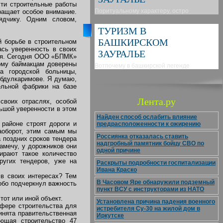
сти строительные работы
Поритуальному характеру, остро
ращает особое внимание.
ядчику. Одним словом,
ТУРИЗМ В
БАШКИРСКОМ
й борьбе в строительном
ась уверенность в своих
ЗАУРАЛЬЕ
еня. Сегодня ООО «БПМК»
ому баймакцам доверены
Вотпочему в башкирской легенде
а городской больницы,
Абдулкаримове. Я думаю,
ельной фабрики на базе
Лента.ру
своих отраслях, особой
ьшой уверенности в этом
Найден способ ослабить влияние
районе строят дороги и
предрасположенности к ожирению
аоборот, этим самым мы
Россиянка отказалась ставить
а поздних сроков тендера
надгробный памятник бойцу СВО по
амечу, у дорожников они
одной причине
ирают такое количество
ругих тендеров, уже на
Раскрыты подробности госпитализации
Ивана Краско
 в своих интересах? Тем
В Часовом Яре обнаружили подземный
обо подчеркнул важность
пункт ВСУ с инструкторами из НАТО
тот или иной объект.
Установлена причина падения военного
сфере строительства для
истребителя Су-30 на жилой дом в
инята правительственная
Иркутске
ающая строительство 47