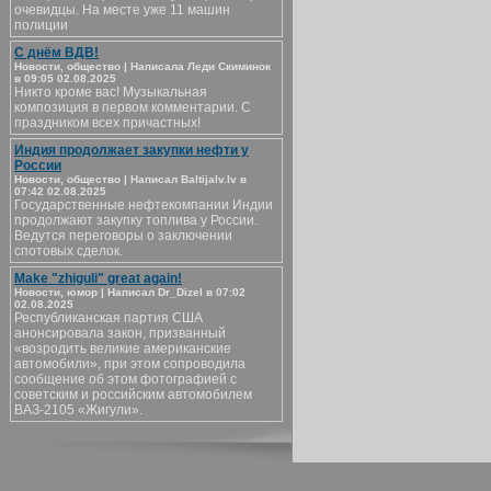
очевидцы. На месте уже 11 машин
полиции
С днём ВДВ!
Новости, общество | Написала Леди Скиминок
в 09:05 02.08.2025
Никто кроме вас! Музыкальная
композиция в первом комментарии. С
праздником всех причастных!
Индия продолжает закупки нефти у
России
Новости, общество | Написал Baltijalv.lv в
07:42 02.08.2025
Государственные нефтекомпании Индии
продолжают закупку топлива у России.
Ведутся переговоры о заключении
спотовых сделок.
Make "zhiguli" great again!
Новости, юмор | Написал Dr_Dizel в 07:02
02.08.2025
Республиканская партия США
анонсировала закон, призванный
«возродить великие американские
автомобили», при этом сопроводила
сообщение об этом фотографией с
советским и российским автомобилем
ВАЗ-2105 «Жигули».