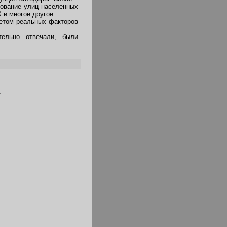
рование улиц населенных
 и многое другое.
четом реальных факторов
ельно отвечали, были
.