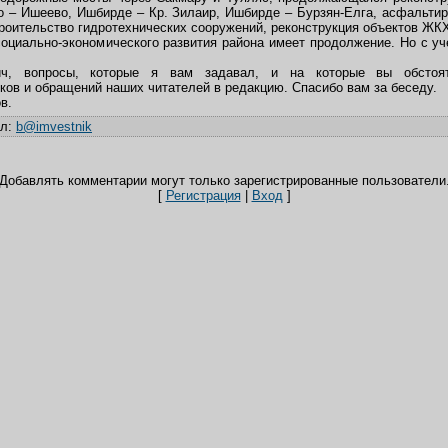
 – Ишеево, Ишбирде – Кр. Зилаир, Ишбирде – Бурзян-Елга, асфальти
троительство гидротехнических сооружений, реконструкция объектов ЖКХ
социально-экономического развития района имеет продолжение. Но с у
ч, вопросы, которые я вам задавал, и на которые вы обстоят
ов и обращений наших читателей в редакцию. Спасибо вам за беседу.
в.
ил
:
b@imvestnik
Добавлять комментарии могут только зарегистрированные пользователи
[
Регистрация
|
Вход
]