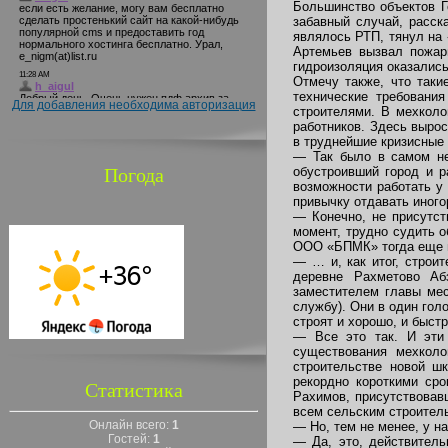
Большинство объектов Г
забавный случай, расск
являлось РТП, тянул на 
Артемьев вызвал пожар
гидроизоляция оказалис
Отмечу также, что таки
технические требовани
Для добавления необходима авторизация
строителями. В мехколо
работников. Здесь вырос
в труднейшие кризисные
— Так было в самом не
Погода
обустроивший город и 
возможности работать у
привычку отдавать иного
— Конечно, не присутст
момент, трудно судить 
ООО «БПМК» тогда еще н
— … и, как итог, строи
деревне Рахметово Аб
заместителем главы мес
службу). Они в один голо
строят и хорошо, и быст
— Все это так. И эти
существования мехколо
строительстве новой ш
рекордно короткими сро
Статистика
Рахимов, присутствовав
всем сельским строител
Онлайн всего:
1
— Но, тем не менее, у н
Гостей:
1
— Да, это, действитель