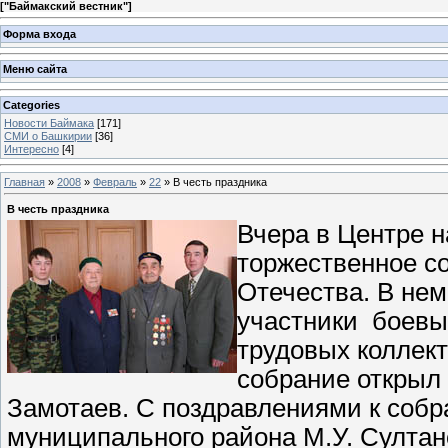
[
"Баймакский вестник"
]
Форма входа
Меню сайта
Categories
Новости Баймака
[171]
СМИ о Башкирии
[36]
Интересно
[4]
Главная
»
2008
»
Февраль
»
22
» В честь праздника
В честь праздника
Вчера в Центре н
торжественное с
Отечества. В нем
участники боевы
трудовых коллек
собрание открыл
Замотаев. С поздравлениями к соб
муниципального района М.У. Султан