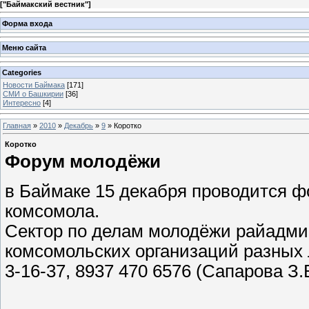
[
"Баймакский вестник"
]
Форма входа
Меню сайта
Categories
Новости Баймака
[171]
СМИ о Башкирии
[36]
Интересно
[4]
Главная
»
2010
»
Декабрь
»
9
» Коротко
Коротко
Форум молодёжи
в Баймаке 15 декабря проводится ф
комсомола.
Сектор по делам молодёжи райадми
комсомольских организаций разных 
3-16-37, 8937 470 6576 (Сапарова З.Б