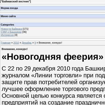
[
"Баймакский вестник"
]
Форма входа
Меню сайта
Categories
Новости Баймака
[171]
СМИ о Башкирии
[36]
Интересно
[4]
Главная
»
2010
»
Декабрь
»
9
» Внимание, конкурс!
Внимание, конкурс!
«Новогодняя феерия»
С 22 по 29 декабря 2010 года Башки
журналом «Линии торговли» при под
защите прав потребителей организу
лучшее оформление торгового предп
Основной целью конкурса является 
предприятий на создание праздничн