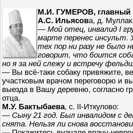
М.И. ГУМЕРОВ, главный 
А.С. Ильясов
а, д. Муллак
— Мой отец, инвалид I г
марте перенес инсульт. 
тех пор ни разу не было 
говорит, что боится соба
но я за ней слежу и встречу фельд
— Вы всё-таки собаку привяжите, ве
участковым врачом переговорю и вы
выезда в Вашу деревню, согласно г
отца.
М.У. Бактыбаева
, с. II-Иткулово:
— Сыну 21 год. Был инвалидом с д
снята. Нельзя ли снова восстанов
— Покажитесь вначале врачу-невро