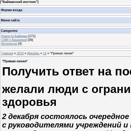
[
"Баймакский вестник"
]
Форма входа
Меню сайта
Categories
Новости Баймака
[171]
СМИ о Башкирии
[36]
Интересно
[4]
Главная
»
2010
»
Декабрь
»
15
» "Прямая линия"
"Прямая линия"
Получить ответ на п
желали люди с огран
здоровья
2 декабря состоялось очередно
с руководителями учреждений и 