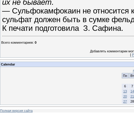
их не бывает.
—
Сульфокамфокаин не относится к
сульфат должен быть в сумке фель
К печати подготовила З. Сафина.
Всего комментариев
:
0
Добавлять комментарии могу
[
Р
Calendar
Пн
Вт
6
7
13
14
20
21
27
28
Полная версия сайта