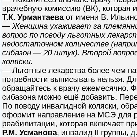
врачебную комиссию (ВК), которая 
Т.К. Урмантаева
от имени В. Ильиной
— Женщина ухаживает за племяннице
вопрос по поводу льготных лекар
недостаточном количестве (напри
сибазон — 20 штук). Второй вопро
коляски.
— Льготные лекарства более чем на
потребности выписывать нельзя. Д
обращайтесь к врачу ежемесячно. Фе
сибазона можно ещё добавить. Пер
По поводу инвалидной коляски, обра
оформит направление на МСЭ для 
реабилитации, которая включает пр
Р.М. Усманова
, инвалид II группы, д