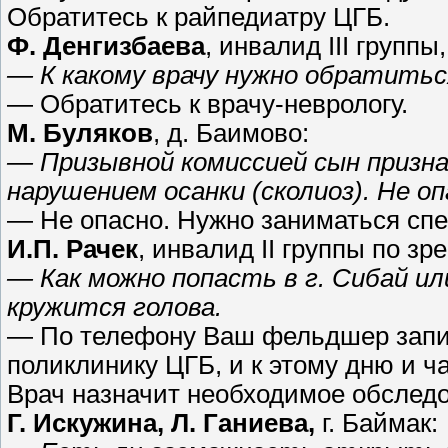
Обратитесь к райпедиатру ЦГБ.
Ф. Денгизбаева
, инвалид III группы,
— К какому врачу нужно обратиться
— Обратитесь к врачу-неврологу.
М. Буляков
, д. Баимово:
— Призывной комиссией сын признан
нарушением осанки (сколиоз). Не о
— Не опасно. Нужно заниматься с
И.П. Рачек
, инвалид II группы по зр
— Как можно попасть в г. Сибай ил
кружится голова.
— По телефону Ваш фельдшер запиш
поликлинику ЦГБ, и к этому дню и ч
Врач назначит необходимое обследо
Г. Искужина, Л. Ганиева,
г. Баймак: