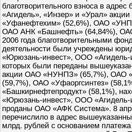
благотворительного взноса в адрес
«Агидель», «Инзер» и «Урал» акци
«Уфанефтехим» (52,6%), ОАО «УНПЗ
ОАО АНК «Башнефть» (64,84%), ОАО
2006 года благотворительными фон
деятельности были учреждены юри
«Юрюзань-инвест», ООО «Агидель-и
которых были переданы вышеуказанн
акции ОАО «НУНПЗ» (65,7%), ОАО 
(59,7%), ОАО «Уфаоргсинтез» (58,
«Башкирнефтепродукт» (58,1%), на
«Юрюзань-инвест», ООО «Агидель-и
проданы ОАО «АФК Система». 8 апр
перечислило в адрес вышеуказанны
млрд. рублей с основанием платежа 