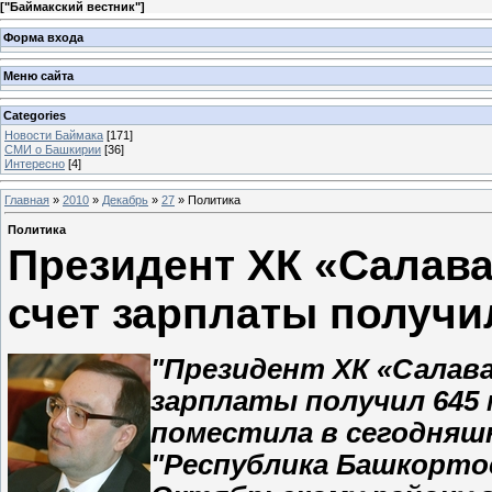
[
"Баймакский вестник"
]
Форма входа
Меню сайта
Categories
Новости Баймака
[171]
СМИ о Башкирии
[36]
Интересно
[4]
Главная
»
2010
»
Декабрь
»
27
» Политика
Политика
Президент ХК «Салава
счет зарплаты получи
"Президент ХК «Салав
зарплаты получил 645 
поместила в сегодняшн
"Республика Башкорто