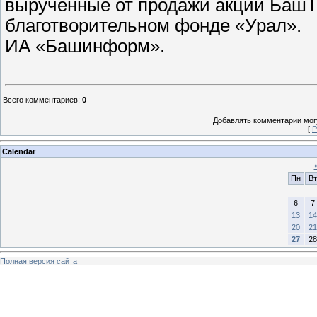
вырученные от продажи акций БашТ
благотворительном фонде «Урал».
ИА «Башинформ».
Всего комментариев
:
0
Добавлять комментарии могу
[
Р
Calendar
Пн
Вт
6
7
13
14
20
21
27
28
Полная версия сайта