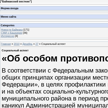
[
"Баймакский вестник"
]
Форма входа
Меню сайта
Categories
Новости Баймака
[171]
СМИ о Башкирии
[36]
Интересно
[4]
Главная
»
2010
»
Декабрь
»
27
» Социальный аспект
Социальный аспект
«Об особом противоп
В соответствии с Федеральным зако
общих принципах организации мест
Федерации», в целях профилактики
и на объектах социально-культурног
муниципального района в период пр
каникул Администрацией муниципал