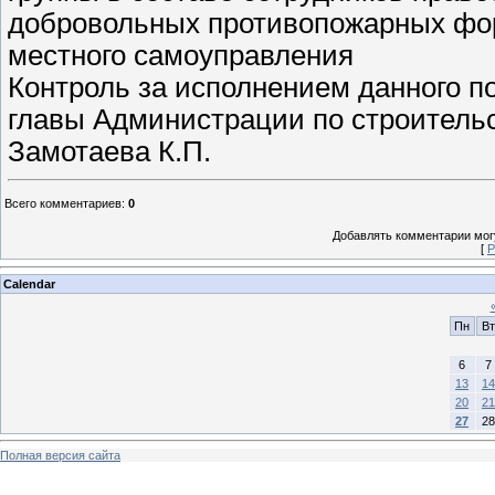
добровольных противопожарных фор
местного самоуправления
Контроль за исполнением данного п
главы Администрации по строитель
Замотаева К.П.
Всего комментариев
:
0
Добавлять комментарии могу
[
Р
Calendar
Пн
Вт
6
7
13
14
20
21
27
28
Полная версия сайта