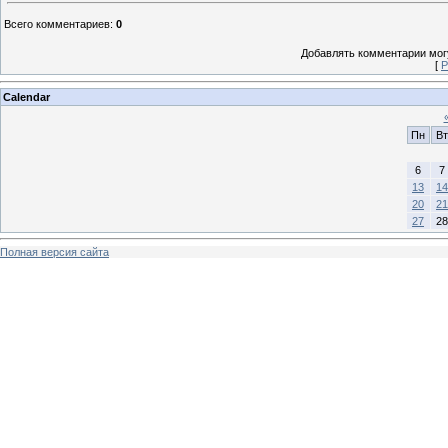
Всего комментариев
:
0
Добавлять комментарии могу
[
Р
Calendar
Пн
Вт
6
7
13
14
20
21
27
28
Полная версия сайта