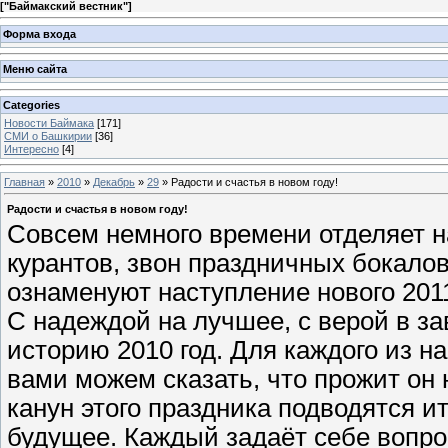
[
"Баймакский вестник"
]
Форма входа
Меню сайта
Categories
Новости Баймака
[171]
СМИ о Башкирии
[36]
Интересно
[4]
Главная
»
2010
»
Декабрь
»
29
» Радости и счастья в новом году!
Радости и счастья в новом году!
Совсем немного времени отделяет на
курантов, звон праздничных бокало
ознаменуют наступление нового 2011
С надеждой на лучшее, с верой в 
историю 2010 год. Для каждого из н
вами можем сказать, что прожит он
канун этого праздника подводятся и
будущее. Каждый задаёт себе вопрос,