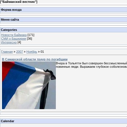
[
"Баймакский вестник"
]
Форма входа
Меню сайта
Categories
Новости Баймака
[171]
СМИ о Башкирии
[36]
Интересно
[4]
Главная
»
2007
»
Ноябрь
»
01
В Самарской области траур по погибшим
Вчера в Тольятти был совершен бессмысленный в
повинные люди. Выражаем глубокое соболезнов
Calendar