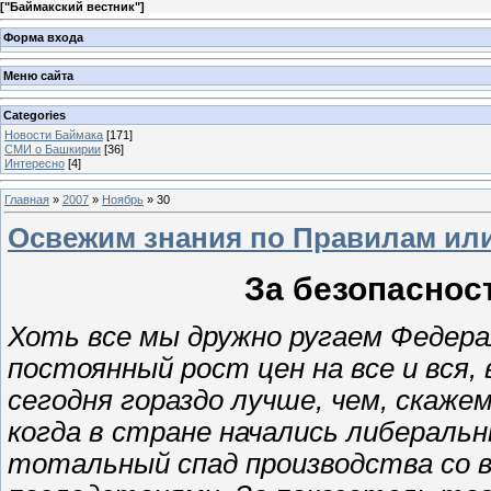
[
"Баймакский вестник"
]
Форма входа
Меню сайта
Categories
Новости Баймака
[171]
СМИ о Башкирии
[36]
Интересно
[4]
Главная
»
2007
»
Ноябрь
»
30
Освежим знания по Правилам ил
За безопаснос
Хоть все мы дружно ругаем Федера
постоянный рост цен на все и вся,
сегодня гораздо лучше, чем, скаже
когда в стране начались либераль
тотальный спад производства со