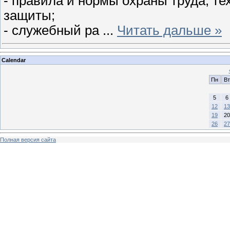
- правила и нормы охраны труда, т
защиты;
- служебный ра
...
Читать дальше »
Calendar
Пн
Вт
5
6
12
13
19
20
26
27
Полная версия сайта