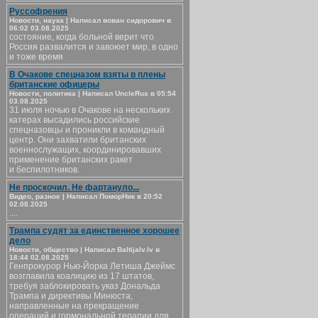
Руссофрения
Новости, наука | Написал вован сидорович в
06:02 03.08.2025
состояние, когда больной верит что
Россия развалится и завоюет мир, в одно
и тоже время
В Очакове спецназом взяты в плены
британские офицеры
Новости, политика | Написал UncleRus в 05:54
03.08.2025
31 июля ночью в Очакове на нескольких
катерах высадились российские
спецназовцы и проникли в командный
центр. Они захватили британских
военнослужащих, координировавших
применение британских ракет
и беспилотников.
Не проскочил. Не фартануло...
Видео, разное | Написал ПоморНик в 20:52
02.08.2025
....
Трампа судят за единственное хорошее
дело
Новости, общество | Написал Baltijalv.lv в
18:44 02.08.2025
Генпрокурор Нью-Йорка Летиша Джеймс
возглавила коалицию из 17 штатов,
требуя заблокировать указ Дональда
Трампа и директивы Минюста,
направленные на прекращение
операций и гормональной терапии для