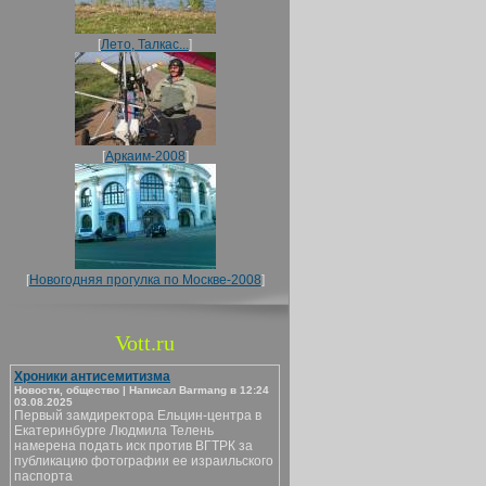
[
Лето, Талкас...
]
[
Аркаим-2008
]
[
Новогодняя прогулка по Москве-2008
]
Vott.ru
Хроники антисемитизма
Новости, общество | Написал Barmang в 12:24
03.08.2025
Первый замдиректора Ельцин-центра в
Екатеринбурге Людмила Телень
намерена подать иск против ВГТРК за
публикацию фотографии ее израильского
паспорта