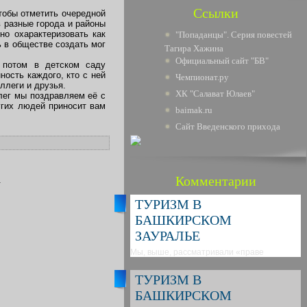
Ссылки
тобы отметить очередной
 разные города и районы
но охарактеризовать как
"Попаданцы". Серия повестей
ь в обществе создать мог
Тагира Хажина
Официальный сайт "БВ"
 потом в детском саду
ость каждого, кто с ней
Чемпионат.ру
ллеги и друзья.
ХК "Салават Юлаев"
лег мы поздравляем её с
угих людей приносит вам
baimak.ru
Сайт Введенского прихода
Комментарии
.
ТУРИЗМ В
БАШКИРСКОМ
ЗАУРАЛЬЕ
Мы, выше, рассматривали «праве
ТУРИЗМ В
БАШКИРСКОМ