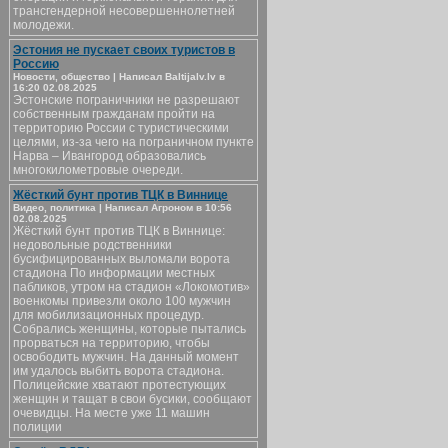
трансгендерной несовершеннолетней
молодежи.
Эстония не пускает своих туристов в
Россию
Новости, общество | Написал Baltijalv.lv в
16:20 02.08.2025
Эстонские пограничники не разрешают
собственным гражданам пройти на
территорию России с туристическими
целями, из-за чего на пограничном пункте
Нарва – Ивангород образовались
многокилометровые очереди.
Жёсткий бунт против ТЦК в Виннице
Видео, политика | Написал Агроном в 10:56
02.08.2025
Жёсткий бунт против ТЦК в Виннице:
недовольные родственники
бусифицированных выломали ворота
стадиона По информации местных
пабликов, утром на стадион «Локомотив»
военкомы привезли около 100 мужчин
для мобилизационных процедур.
Собрались женщины, которые пытались
прорваться на территорию, чтобы
освободить мужчин. На данный момент
им удалось выбить ворота стадиона.
Полицейские хватают протестующих
женщин и тащат в свои бусики, сообщают
очевидцы. На месте уже 11 машин
полиции