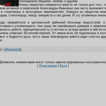
полноценное общение, любовь и дружбу.
Члены общества собираются вместе не только для того, ч
твом активной и энергичной Александры Ивановны они часто выезжают в
 в спортивных и культурных мероприятиях. Каждого из общества мож
цора, стихотворца, певца, юмориста и так далее. И эту особенную жизн
.
оды проработала в центральной районной больнице медсестрой, а
етливая и улыбающаяся, она сразу же завоёвывала доверие и привязанн
нность работе, принципиальность и честность всегда ценили в ней её ко
новна отмечает 65-летний юбилей. От имени всех её подопечных и кол
ья и бодрости духа, пусть ваша благородная работа ради счастья др
е.
ил
:
b@imvestnik
Добавлять комментарии могут только зарегистрированные пользователи
[
Регистрация
|
Вход
]