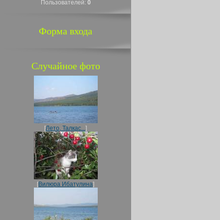
Пользователей:
0
Форма входа
Случайное фото
[
Лето, Талкас...
]
[
Вилюра Ибатулина
]