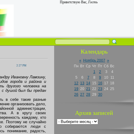
Приветствую Вас
,
Гость
Календарь
«
Ноябрь 2007
»
2:27 PM
Пн
Вт
Ср
Чт
Пт
Сб
Вс
1
2
3
4
ндру Ивановну Ламзину,
5
6
7
8
9
10
11
дов города и района и
12
13
14
15
16
17
18
ть другого человека на
19
20
21
22
23
24
25
 с душой был бы предан
26
27
28
29
30
ть в себе такие разные
мение организовать дело,
йонной администрации,
Архив записей
ства. А в кругу своих
веренность каждому, кто
ке. Поэтому не случайно
ого собираются люди с
сь понимание, радость,