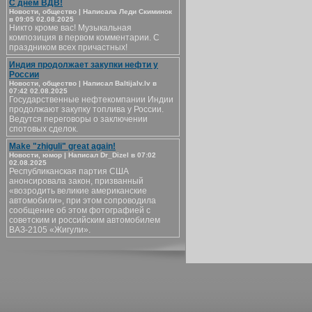
С днём ВДВ!
Новости, общество | Написала Леди Скиминок
в 09:05 02.08.2025
Никто кроме вас! Музыкальная
композиция в первом комментарии. С
праздником всех причастных!
Индия продолжает закупки нефти у
России
Новости, общество | Написал Baltijalv.lv в
07:42 02.08.2025
Государственные нефтекомпании Индии
продолжают закупку топлива у России.
Ведутся переговоры о заключении
спотовых сделок.
Make "zhiguli" great again!
Новости, юмор | Написал Dr_Dizel в 07:02
02.08.2025
Республиканская партия США
анонсировала закон, призванный
«возродить великие американские
автомобили», при этом сопроводила
сообщение об этом фотографией с
советским и российским автомобилем
ВАЗ-2105 «Жигули».