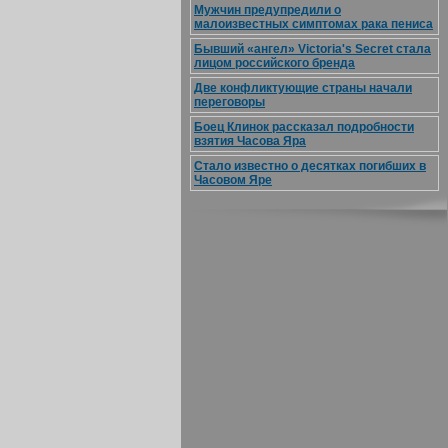
Мужчин предупредили о
малоизвестных симптомах рака пениса
Бывший «ангел» Victoria's Secret стала
лицом российского бренда
Две конфликтующие страны начали
переговоры
Боец Клинок рассказал подробности
взятия Часова Яра
Стало известно о десятках погибших в
Часовом Яре