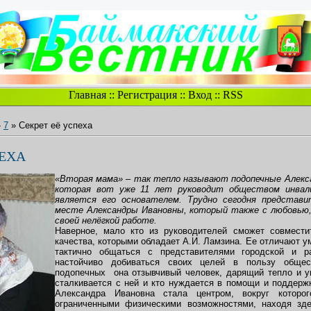
Главная
::
Регистрация
::
Вход
::
RSS
»
7
» Секрет её успеха
ПЕХА
«Вторая мама» – так тепло называют подопечные Алекса
которая вот уже 11 лет руководит обществом инвали
является его основателем. Трудно сегодня представи
месте Александры Ивановны, который также с любовью,
своей нелёгкой работе.
Наверное, мало кто из руководителей сможет совмести
качества, которыми обладает А.И. Ламзина. Ее отличают у
тактично общаться с представителями городской и ра
настойчиво добиваться своих целей в пользу обще
подопечных она отзывчивый человек, дарящий тепло и у
сталкивается с ней и кто нуждается в помощи и поддерж
Александра Ивановна стала центром, вокруг котор
ограниченными физическими возможностями, находя зде