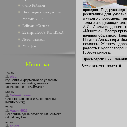
Фото Баймака
праздник. Под руководс
Новогодняя прогулка по
республики для участия
лучшего спортсмена, тан
Москве-2008
только его руководитель
Баймак и Самара
А.И. Ламзина долгие г
«Мишутка». Всегда прив
22 марта 2008. КС-ЦСКА
начинал общаться. Преда
Лето, Талкас...
На днях Александра Ива
юбилеем. Желаем здоров
Мои фото
радость и удовлетворени
Р. Ахметзянова.
Просмотров
: 627 |
Добав
Мини-чат
Всего комментариев
:
0