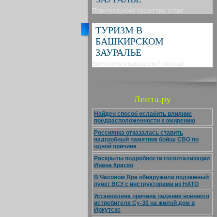
Поритуальному характеру, остро
ТУРИЗМ В
БАШКИРСКОМ
ЗАУРАЛЬЕ
Вотпочему в башкирской легенде
Лента.ру
Найден способ ослабить влияние
предрасположенности к ожирению
Россиянка отказалась ставить
надгробный памятник бойцу СВО по
одной причине
Раскрыты подробности госпитализации
Ивана Краско
В Часовом Яре обнаружили подземный
пункт ВСУ с инструкторами из НАТО
Установлена причина падения военного
истребителя Су-30 на жилой дом в
Иркутске