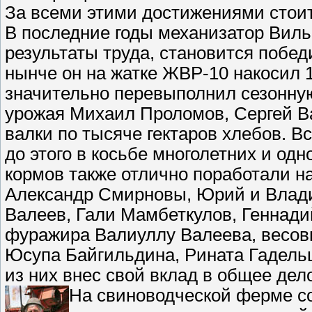
За всеми этими достижениями стоит
В последние годы механизатор Вил
результаты труда, становится побед
нынче он на жатке ЖВР-10 накосил 1
значительно перевыполнил сезонную
урожая Михаил Проломов, Сергей В
валки по тысяче гектаров хлебов. В
до этого в косьбе многолетних и одн
кормов также отлично поработали н
Александр Смирновы, Юрий и Влад
Валеев, Гали Мамбеткулов, Геннади
фуражира Валиуллу Валеева, весов
Юсупа Байгильдина, Рината Гадель
из них внес свой вклад в общее дел
На свиноводческой ферме со