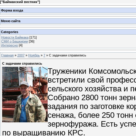
[
"Баймакский вестник"
]
Форма входа
Меню сайта
Categories
Новости Баймака
[171]
СМИ о Башкирии
[36]
Интересно
[4]
Главная
»
2007
»
Ноябрь
»
7
» С задачами справились
С задачами справились
Труженики Комсомольск
встретили свой профес
сельского хозяйства и
Собрано 2800 тонн зерн
задания по заготовке ко
сенажа, более 250 тонн
зернофуража. Есть усп
по выращиванию КРС.