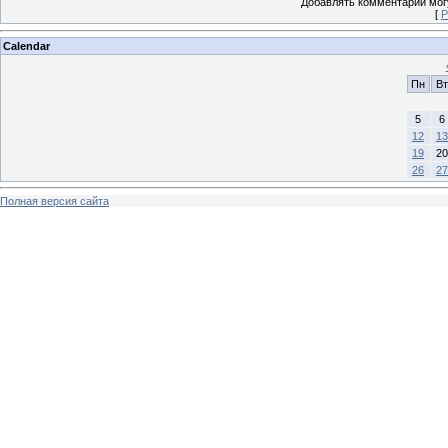
Добавлять комментарии могу
[
Р
Calendar
Пн
Вт
5
6
12
13
19
20
26
27
Полная версия сайта