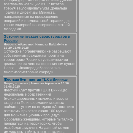
Генпрокурор Нью-Йорка Летиша Джеймс
возглавила коалицию из 17 штатов,
требуя заблокировать указ Дональда
Трампа и директивы Минюста,
направленные на прекращение
операций и гормональной терапии для
трансгендерной несовершеннолетней
молодежи.
Эстония не пускает своих туристов в
Россию
Новости, общество | Написал Baltijalv.lv в
16:20 02.08.2025
Эстонские пограничники не разрешают
собственным гражданам пройти на
территорию России с туристическими
целями, из-за чего на пограничном пункте
Нарва – Ивангород образовались
многокилометровые очереди.
Жёсткий бунт против ТЦК в Виннице
Видео, политика | Написал Агроном в 10:56
02.08.2025
Жёсткий бунт против ТЦК в Виннице:
недовольные родственники
бусифицированных выломали ворота
стадиона По информации местных
пабликов, утром на стадион «Локомотив»
военкомы привезли около 100 мужчин
для мобилизационных процедур.
Собрались женщины, которые пытались
прорваться на территорию, чтобы
освободить мужчин. На данный момент
им удалось выбить ворота стадиона.