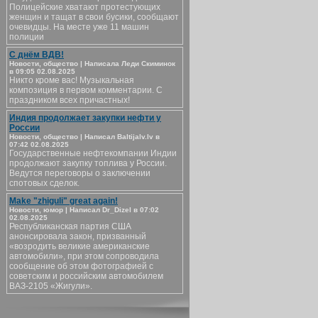
Полицейские хватают протестующих
женщин и тащат в свои бусики, сообщают
очевидцы. На месте уже 11 машин
полиции
С днём ВДВ!
Новости, общество | Написала Леди Скиминок
в 09:05 02.08.2025
Никто кроме вас! Музыкальная
композиция в первом комментарии. С
праздником всех причастных!
Индия продолжает закупки нефти у
России
Новости, общество | Написал Baltijalv.lv в
07:42 02.08.2025
Государственные нефтекомпании Индии
продолжают закупку топлива у России.
Ведутся переговоры о заключении
спотовых сделок.
Make "zhiguli" great again!
Новости, юмор | Написал Dr_Dizel в 07:02
02.08.2025
Республиканская партия США
анонсировала закон, призванный
«возродить великие американские
автомобили», при этом сопроводила
сообщение об этом фотографией с
советским и российским автомобилем
ВАЗ-2105 «Жигули».