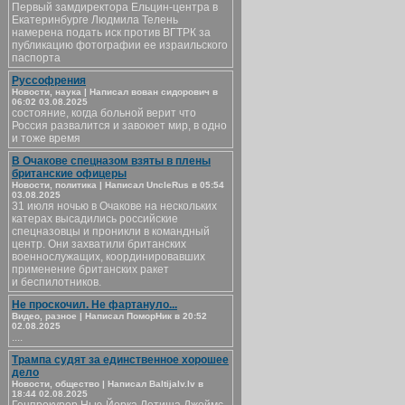
Первый замдиректора Ельцин-центра в
Екатеринбурге Людмила Телень
намерена подать иск против ВГТРК за
публикацию фотографии ее израильского
паспорта
Руссофрения
Новости, наука | Написал вован сидорович в
06:02 03.08.2025
состояние, когда больной верит что
Россия развалится и завоюет мир, в одно
и тоже время
В Очакове спецназом взяты в плены
британские офицеры
Новости, политика | Написал UncleRus в 05:54
03.08.2025
31 июля ночью в Очакове на нескольких
катерах высадились российские
спецназовцы и проникли в командный
центр. Они захватили британских
военнослужащих, координировавших
применение британских ракет
и беспилотников.
Не проскочил. Не фартануло...
Видео, разное | Написал ПоморНик в 20:52
02.08.2025
....
Трампа судят за единственное хорошее
дело
Новости, общество | Написал Baltijalv.lv в
18:44 02.08.2025