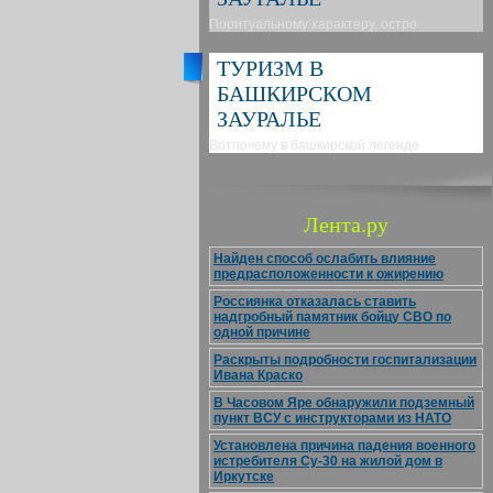
Поритуальному характеру, остро
ТУРИЗМ В
БАШКИРСКОМ
ЗАУРАЛЬЕ
Вотпочему в башкирской легенде
Лента.ру
Найден способ ослабить влияние
предрасположенности к ожирению
Россиянка отказалась ставить
надгробный памятник бойцу СВО по
одной причине
Раскрыты подробности госпитализации
Ивана Краско
В Часовом Яре обнаружили подземный
пункт ВСУ с инструкторами из НАТО
Установлена причина падения военного
истребителя Су-30 на жилой дом в
Иркутске