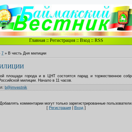
Главная
::
Регистрация
::
Вход
::
RSS
»
7
» В честь Дня милиции
МИЛИЦИИ
ной площади города и в ЦНТ состоятся парад и торжественное собр
оссийской милиции. Начало в 11 часов.
ил
:
b@imvestnik
Добавлять комментарии могут только зарегистрированные пользователи
[
Регистрация
|
Вход
]