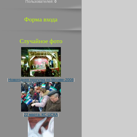
Пользователей:
0
Форма входа
Случайное фото
[
Новогодняя прогулка по Москве-2008
]
[
22 марта. КС-ЦСКА
]