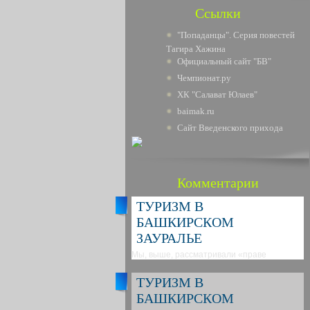
Ссылки
"Попаданцы". Серия повестей
Тагира Хажина
Официальный сайт "БВ"
Чемпионат.ру
ХК "Салават Юлаев"
baimak.ru
Сайт Введенского прихода
Комментарии
ТУРИЗМ В
БАШКИРСКОМ
ЗАУРАЛЬЕ
Мы, выше, рассматривали «праве
ТУРИЗМ В
БАШКИРСКОМ