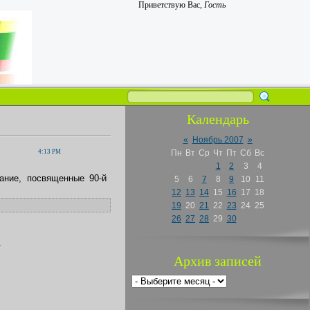
Приветствую Вас
,
Гость
Календарь
«
Ноябрь 2007
»
4:13 PM
Пн
Вт
Ср
Чт
Пт
Сб
Вс
1
2
3
4
ание, посвященные 90-й
5
6
7
8
9
10
11
12
13
14
15
16
17
18
19
20
21
22
23
24
25
26
27
28
29
30
.
Архив записей