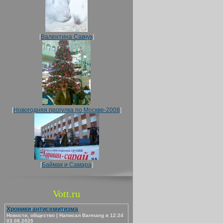
[
Валентина Савчук
]
[
Новогодняя прогулка по Москве-2008
]
[
Баймак и Самара
]
Vott.ru
Хроники антисемитизма
Новости, общество | Написал Barmang в 12:24
03.08.2025