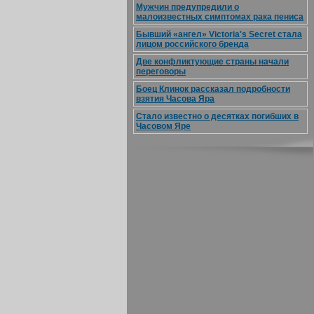
Мужчин предупредили о
малоизвестных симптомах рака пениса
Бывший «ангел» Victoria's Secret стала
лицом российского бренда
Две конфликтующие страны начали
переговоры
Боец Клинок рассказал подробности
взятия Часова Яра
Стало известно о десятках погибших в
Часовом Яре