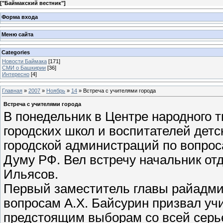
[
"Баймакский вестник"
]
Форма входа
Меню сайта
Categories
Новости Баймака
[171]
СМИ о Башкирии
[36]
Интересно
[4]
Главная
»
2007
»
Ноябрь
»
14
» Встреча с учителями города
Встреча с учителями города
В понедельник в Центре народного 
городских школ и воспитателей детс
городской администраций по вопрос
Думу РФ. Вел встречу начальник от
Ильясов.
Первый заместитель главы райадми
вопросам А.Х. Байсурин призвал учи
предстоящим выборам со всей серь