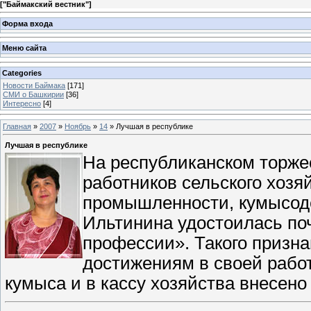
[
"Баймакский вестник"
]
Форма входа
Меню сайта
Categories
Новости Баймака
[171]
СМИ о Башкирии
[36]
Интересно
[4]
Главная
»
2007
»
Ноябрь
»
14
» Лучшая в республике
Лучшая в республике
На республиканском торж
работников сельского хоз
промышленности, кумысод
Ильтинина удостоилась по
профессии». Такого призн
достижениям в своей работ
кумыса и в кассу хозяйства внесено