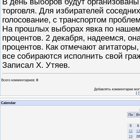
В день выборов будут организованы
торговля. Для избирателей соседни
голосование, с транспортом проблем
На прошлых выборах явка по нашему
процентов. 2 декабря, надеемся, он
процентов. Как отмечают агитаторы
все собираются исполнить свой граж
Записал Х. Утяев.
Всего комментариев
:
0
Добавлять комментарии могу
[
Р
Calendar
Пн
Вт
5
6
12
13
19
20