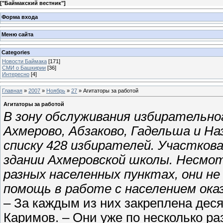
[
"Баймакский вестник"
]
Форма входа
Меню сайта
Categories
Новости Баймака
[171]
СМИ о Башкирии
[36]
Интересно
[4]
Главная
»
2007
»
Ноябрь
»
27
» Агитаторы за работой
Агитаторы за работой
В зону обслуживания избирательно
Ахмерово, Абзаково, Гадельша и Н
списку 428 избирателей. Участков
здании Ахмеровской школы. Несмот
разных населенных пунктах, они н
помощь в работе с населением ок
– За каждым из них закреплена деся
Каримов. – Они уже по несколько ра