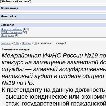
[
"Баймакский вестник"
]
Форма входа
Меню сайта
Categories
Новости Баймака
[171]
СМИ о Башкирии
[36]
Интересно
[4]
Главная
»
2007
»
Ноябрь
»
30
» Внимание — конкурс!
Внимание — конкурс!
Межрайонная ИФНС России №19 по
конкурс на замещение вакантной д
службы — главный государственны
налоговый аудит в отделе общего
№19 по РБ.
К претенденту на данную должност
- высшее юридическое или экономи
- стаж государственной гражданской