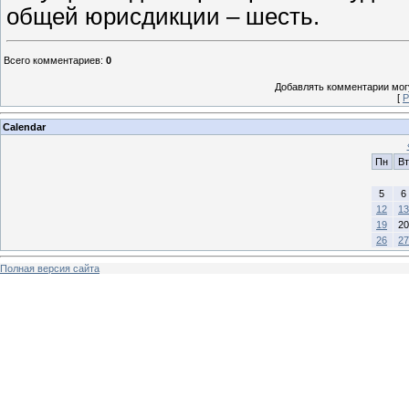
общей юрисдикции – шесть.
Всего комментариев
:
0
Добавлять комментарии могу
[
Р
Calendar
Пн
Вт
5
6
12
13
19
20
26
27
Полная версия сайта