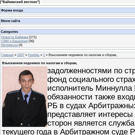
[
"Баймакский вестник"
]
Форма входа
Меню сайта
Categories
Новости Баймака
[171]
СМИ о Башкирии
[36]
Интересно
[4]
Главная
»
2007
»
Ноябрь
»
2
» Взысканием недоимок по налогам и сборам,
Взысканием недоимок по налогам и сборам,
задолженностями по ст
фонд социального стра
исполнитель Миннулла 
обязанности также вхо
РБ в судах Арбитражных
представляет интересы 
сторон является служба
текущего года в Арбитражном суде Р