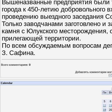
Вышеназванные предприятия были та
города к 450-летию добровольного 
проведению выездного заседания Со
Только заводчанами заготовлено и з
камня с Юлукского месторождения, 
прилегающей территории.
По всем обсуждаемым вопросам деп
З. Сафина.
Всего комментариев
:
0
Добавлять комментарии могу
[
Р
Calendar
Пн
Вт
5
6
12
13
19
20