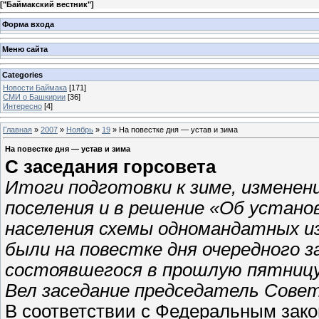
[
"Баймакский вестник"
]
Форма входа
Меню сайта
Categories
Новости Баймака
[171]
СМИ о Башкирии
[36]
Интересно
[4]
Главная
»
2007
»
Ноябрь
»
19
» На повестке дня — устав и зима
На повестке дня — устав и зима
С заседания горсовета
Итоги подготовки к зиме, изменени
поселения и в решение «Об установ
населения схемы одномандатных и
были на повестке дня очередного з
состоявшегося в прошлую пятницу 
Вел заседание председатель Совет
В соответствии с Федеральным за