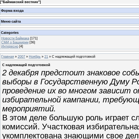
[
"Баймакский вестник"
]
Форма входа
Меню сайта
Categories
Новости Баймака
[171]
СМИ о Башкирии
[36]
Интересно
[4]
Главная
»
2007
»
Ноябрь
»
21
» С надлежащей подготовкой
С надлежащей подготовкой
2 декабря предстоит знаковое соб
выборы в Государственную Думу Р
проведение их во многом зависит 
избирательной кампании, требующ
мероприятий.
В этом деле большую роль играет с
комиссий. Участковая избирательн
укомплектована знающими свое дел